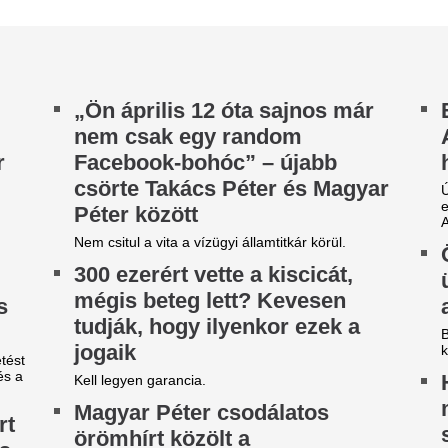
teljes jobboldalon
agyarokkal
Huth Gergely, a Pesti Srácok 
ge az önkéntes fogyasztáscsökkentésnek.
nyilvánosan bírálta Orbán Bal
mbrus Attila nem erre
újságíró a Fidesz 2026-os vál
zámított: tízmilliót engedett,
A mulcsozás titka,
égsem akad vevő
szebb lesz a gyep
valaha
g mindig nincs komoly érdeklődő.
A robotfűnyíró mikro-nyírása
egyszer nyírja le a pázsitot
kétnaponta végighalad a gyep
egveszi az FC Barcelona a
A 39 éves Lionel M
ilág egyik legjobb játékosát
láncát