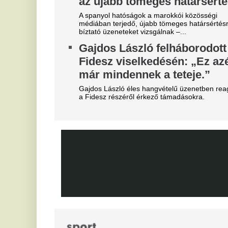
vezetőségre mutogat
Mi
A Liverpool körül ugyanakkor továbbra sem
V
csitulnak a viták, még szükség lenne néhány
c
komoly erősítésre.
s
Real Madrid: robbant a bomba,
éjszaka eldőlt Vinícius Júnior
On
jövője
D
s
Mourinhót is bevonták a vezetők.
K
Mobilja miatt verték agyon
járdakövekkel a 27 éves
A 
já
futballistát
K
A sportolót az otthona előtt ütötték eszméletlenre.
m
Teljes átvilágítás indult az
g
egyik magyar
m
sportszövetségnél
Ka
Biztosan lesznek személyi változások.
sz
Fa
kö
tá