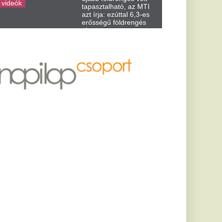
lett a Los
kedvence –
 ezt viseli
évekbeli darab ismét
gstílusosabb Los
eszakadtak
manyagpiacon, most
utósok a kutaknál.
bán Balázs
der
tott ki a