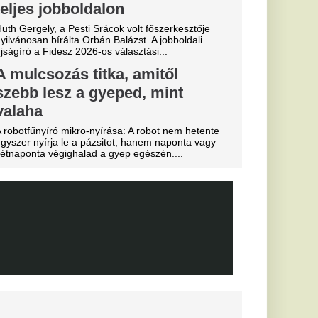
e a VAR közbeszólt.
yon közel
ág egyik
 igazoljon
lt a spanyol
és Vinícius Jr. is
Fradi
enfelet", nagy
cinak, de a
biztos
0-ra legyőzte a
a-selejtezők
őzésén.
k, hogyan látták a
szemle és r
ekord: a Real
e története
ását
lentett be a Real
alosan is megszerezte
től.