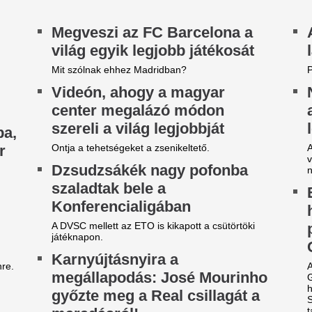
ivatarok mossák el a
Az RTL bombázója
egyetlen kánikulát ezekben a
óta nem feküdt le 
ármegyékben csütörtökön:
ezért döntött így
iadták az elsőfokú
Zsigmond Angi Mészáros Ben
óta nem volt senkivel, így besz
igyelmeztetést
Vízbe dobta a felöl
vármegyére is kiadták a riasztást zivatarok miatt!
kisbabáját az anya