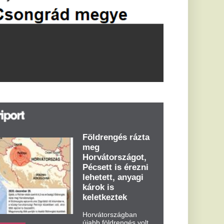
öldrengés rázta
eg
orvátországot,
écsett is érezni
ehetett, anyagi
árok is
eletkeztek
orvátországban
abb földrengés volt
pasztalható, az MTI
t írja: ezúttal 6,3-es
ősségű földrengés
zta meg
rvátországot
dden kora...