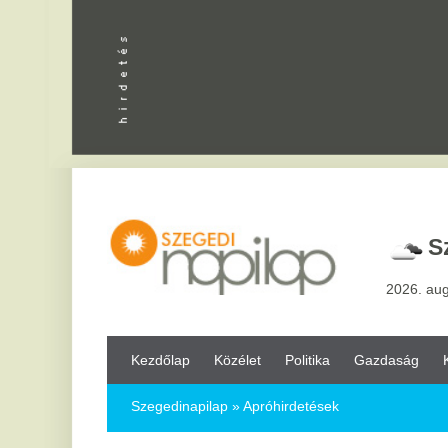
Apróhird
Szeged,
2
2026. augusztus 7, pén
Kezdőlap
Közélet
Politika
Gazdaság
Kultúra
Bul
Szegedinapilap
»
Apróhirdetések
L