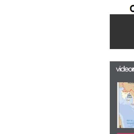
F
m
H
P
l
k
k
H
új
ta
az
er
rá
Ho
ke