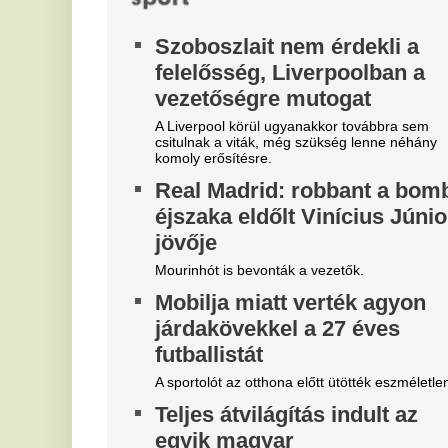
Belső vizsgálat a MÁV-nál,
Z
Mészáros Lőrinc bizalmi
k
embere leromboltatja a már
v
majdnem elkészült várókat
k
f
Bíróság elé kerül az elfajult elszámolási vita, de
közben lebontják a százmilliókból felhúzott
6 
épületeket.