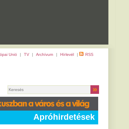
m
|
Hírlevél
|
RSS
hirdetések