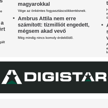
t szólnak ehhez Madridban?
Pintér Dániel is beköszönt, d
ideón, ahogy a magyar
Nico Williams nag
enter megalázó módon
ahhoz, hogy a vil
zereli a világ legjobbját
legjobb csapatába
tja a tehetségeket a zsenikeltető.
Az Arsenal azt követően fordu
világbajnok felé, hogy Barcola 
zsudzsákék nagy pofonba
nemet mondott.
zaladtak bele a
EL-lapszemle: "A 
onferencialigában
hipnotizálta az ell
DVSC mellett az ETO is kikapott a csütörtöki
pofon a lengyel fo
téknapon.
Górnik-edző maga
arnyújtásnyira a
A Ferencváros szerda este 1-
egállapodás: José Mourinho
Górnik Zabrzét az Európa Lig
harmadik körének első mérk
yőzte meg a Real csillagát a
Szokásunkhoz híven megnéztü
aradásról!
találkozót az ellenfélnél. Lap
140 millió eurós r
rnyújtásnyira került Vinícius Júnior
erződéshosszabbítása a Real Madridnál.
Madrid bejelentett
brizio Romano szerint José Mourinho személyes
zbelépése hozta meg az áttörést a
legdrágább igazol
rgyalásokon.
Rekordösszegű átigazolást je
Madrid: a királyi gárda hivat
Yan Diomandét az RB Leipzig