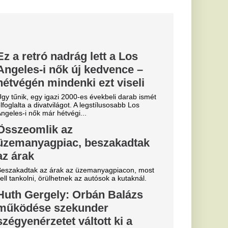
volt főszerkesztője
ázst. A jobboldali
asztási...
 amitől
ed, mint
: A robot nem hetente
, hanem naponta vagy
 egészén....
essi letépte