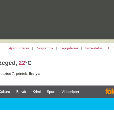
etés
|
Programok
|
Képgalériák
|
Közérdekű
|
Európai Unió
|
TV
|
Archívu
2
°C
tek,
Ibolya
vár
Krimi
Sport
Videoriport
Apró
egfrisebb hirdetesek
|
Új hirdetes feladása