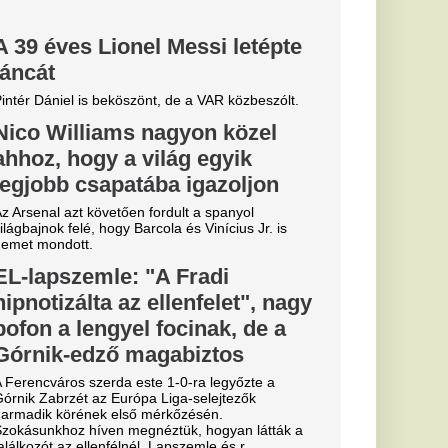
 szakítása
senkivel:
dével való szakítása
élt erről.
töztetett
: ami a