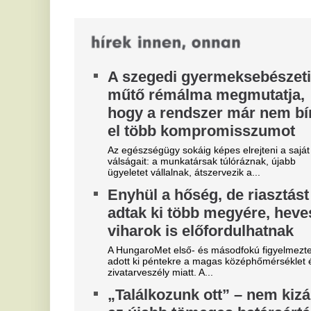
az újabb tömeges határsértés
m
A spanyol hatóságok a marokkói közösségi
Vé
médiában terjedő, újabb tömeges határsértésre
bíztató üzeneteket vizsgálnak –...
A
Gajdos László felháborodott a
s
Fidesz viselkedésén: „Ez azért
m
már mindennek a teteje.”
Mé
Gajdos László éles hangvételű üzenetben reagált
a Fidesz részéről érkező támadásokra.
Szoboszlait nem érdekli a
M
felelősség, Liverpoolban a
v