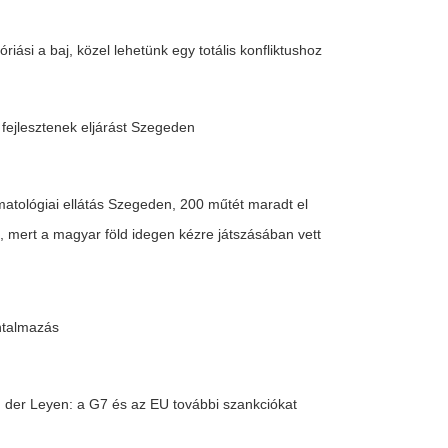
egedi Tudományegyetemen”
m és a kézilabda