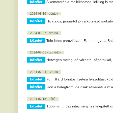
2024-06-27 - csütörtök
közélet
Katonákat küld Észak-Korea a háborúba, óriási a baj, köz
2024-06-05 - szerda
közélet
Antibiotikum-rezisztens baktériumok ellen fejlesztenek 
2024-06-03 - hétfő
közélet
Hét hete nincs gyermeksebészeti és traumatológiai ell
közélet
Erkölcsileg méltatlanná vált Sulyok Tamás, mert a magya
részt!
2024-04-29 - hétfő
közélet
Minden 5. gyereket érintheti az online bántalmazás
2024-04-14 - vasárnap
közélet
Iráni drón- és rakétatámadás - Ursula von der Leyen: a
fontolgat Iránnal szemben
2024-04-09 - kedd
közélet
Az otthoni kávéfőzés művészete