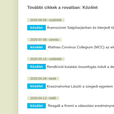
közélet
Áramszünet Salgótarjánban és kiterjedt tűzesetek a hő
2026-07-08 - szerda
közélet
Mathias Corvinus Collegium (MCC) az elmúlt hetekben 
2026-05-14 - csütörtök
közélet
Rendkívüli kutatási összefogás indult a demencia ellen
2026-04-28 - kedd
közélet
Krasznahorkai László a szegedi egyetem díszdoktora le
2026-04-13 - hétfő
közélet
Reagált a Kreml a választási eredményre, így tervezik
2026-03-16 - hétfő
közélet
Megvannak Magyarország legjobb kórházai, milliókat érő
2026-02-20 - péntek
közélet
Megvillantotta legjobb fegyvereit a NATO egyik legerős
erődemonstrációval ijesztenek rá az oroszokra
közélet
A nyugati határszélen a lehulló hó mennyisége helyenkén