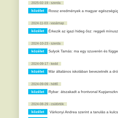
2024-08-29 - csütörtök
közélet
Várkonyi Andrea szerint a tanulás a kulcsa mindennek
közélet
A kemoterápia mellékhatásai lelkileg is megterhelők
2024-08-16 - péntek
közélet
Hivatalos, januártól jön a kötelező sorkatonaság: itt a m
2024-08-07 - szerda
közélet
Tele lehet parazitával - Ezt ne tegye a Balatonnál, me
2024-08-01 - csütörtök
közélet
Hétvégén meleg idő várható, záporokkal, zivatarokkal
2024-07-24 - szerda
közélet
78 milliárd forintos fizetési felszólítást küldött az EB 
közélet
Jön a hidegfront, de csak átmeneti lesz a lehűlés
2024-07-15 - hétfő
közélet
Több mint húsz intézményhez telepített napelemrendsz