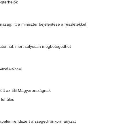
el lehetünk egy totális konfliktushoz
eljárást Szegeden
átás Szegeden, 200 műtét maradt el
r föld idegen kézre játszásában vett
 G7 és az EU további szankciókat