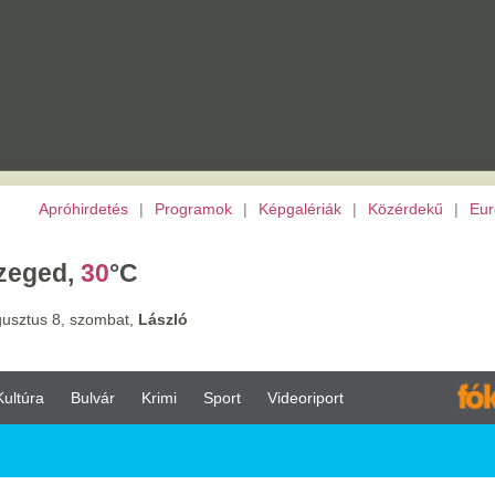
etés
|
Programok
|
Képgalériák
|
Közérdekű
|
Európai Unió
|
TV
|
Archívu
0
°C
ombat,
László
vár
Krimi
Sport
Videoriport