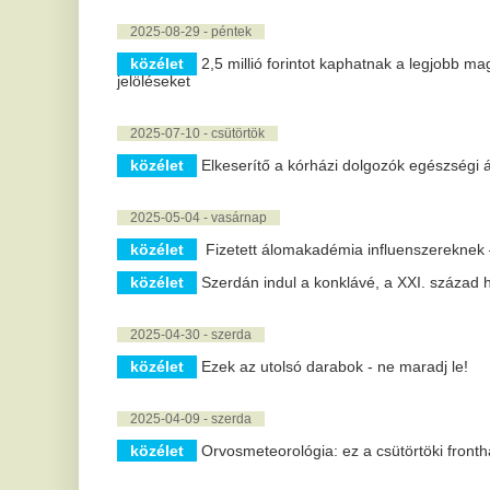
2025-04-30 - szerda
közélet
Ezek az utolsó darabok - ne maradj le!
2025-04-09 - szerda
közélet
Orvosmeteorológia: ez a csütörtöki fronthatás alaposan á
2025-02-19 - szerda
közélet
Rossz eredmények a magyar egészségügy és oktatás he
2024-11-03 - vasárnap
közélet
Érkezik az igazi hideg ősz: reggeli mínuszokkal rajtol e
2024-10-23 - szerda
közélet
Sulyok Tamás: ma egy szuverén és független Magyaror
2024-09-17 - kedd
közélet
Már általános iskolában bevezetnék a drónképzést
2024-09-09 - hétfő
közélet
Rybar: átszakadt a frontvonal Kupjanszknál, törnek elő