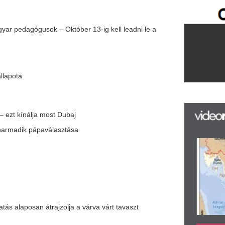
F
m
H
P
l
k
k
trajzolja a várva várt tavaszt
H
új
ta
az
lyzetéről
er
rá
Ho
ke
l a november
szág ünnepel
re az oroszok