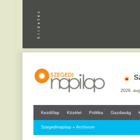
Apróhird
Szeged,
3
2026. augusztus 8, sz
Kezdőlap
Közélet
Politika
Gazdaság
Kultúra
Bul
Szegedinapilap
» Archívum
További cikkek a rovatban: Közélet
2026-08-06 - csütörtök