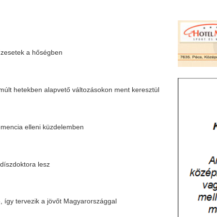
ségben
alapvető változásokon ment keresztül
i küzdelemben
sz
 a jövőt Magyarországgal
 díjat osztottak ki a győzteseknek
ebb országa - Látványos
t megközelítheti vagy kissé túl is