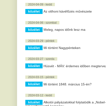
közélet
Jönnek a gyógyszerész nélküli gyógyszertárak – tiltak
2024-03-03 - vasárnap
közélet
Változóan felhős idő várható, lehűléssel a jövő héten
2024-02-22 - csütörtök
közélet
Sulyok Tamást jelöli köztársasági elnöknek a Fidesz
2024-02-19 - hétfő
közélet
150 ezernél is többen lehettek a pénteki tüntetésen a H
2024-02-16 - péntek
közélet
Öngyilkos lett Jakab Ferenc pécsi virológus
2024-02-12 - hétfő
közélet
Elhunyt Belénessy Csaba
1 |
2 |
3 |
4 |
5 |
6 |
7 |
8 |
9 |
10 |
11 |
12 |
13 |
14 |
15 |
16 