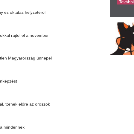
iniszter bejelentése a részletekkel
rt súlyosan megbetegedhet
Magyarországnak
ert a szegedi önkormányzat