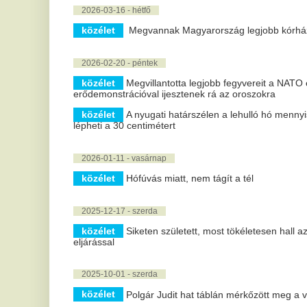
lépheti a 30 centimétert
2026-01-11 - vasárnap
közélet
Hófúvás miatt, nem tágít a tél
2025-12-17 - szerda
közélet
Siketen született, most tökéletesen hall az 5 éves kislá
eljárással
2025-10-01 - szerda
közélet
Polgár Judit hat táblán mérkőzött meg a világ különböző
2025-08-29 - péntek
közélet
2,5 millió forintot kaphatnak a legjobb magyar pedagógu
jelöléseket
2025-07-10 - csütörtök
közélet
Elkeserítő a kórházi dolgozók egészségi állapota
2025-05-04 - vasárnap
közélet
Fizetett álomakadémia influenszereknek – ezt kínálja 
közélet
Szerdán indul a konklávé, a XXI. század harmadik pápa