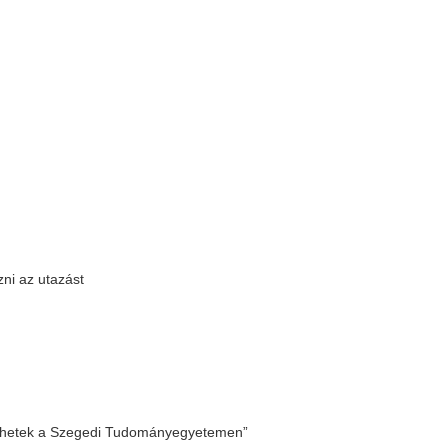
oznak a dékánok
ősök terén, mutatjuk, hogy számolták ki
|
17 |
18 |
19 |
20 |
következő »