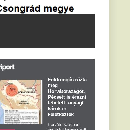
öldrengés rázta
eg
orvátországot,
écsett is érezni
ehetett, anyagi
árok is
eletkeztek
orvátországban
abb földrengés volt
pasztalható, az MTI
t írja: ezúttal 6,3-es
ősségű földrengés
zta meg
rvátországot
dden kora...