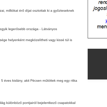
ny, akit Pécsen műtöttek meg egy ritka
 pontjairól bejelentkező csapatokkal
sok – Október 13-ig kell leadni le a
most Dubaj
választása