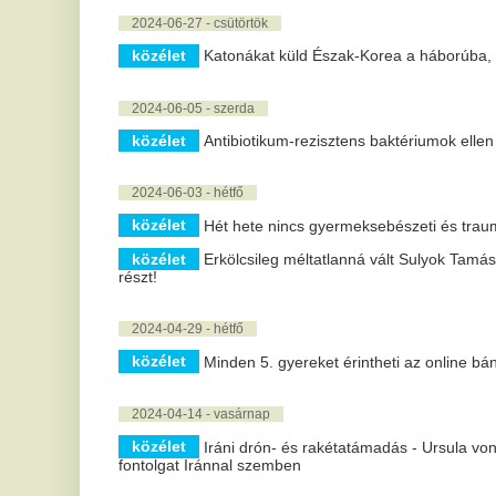
2024-04-06 - szombat
közélet
Meleg, napos időnk lesz ma
2024-03-29 - péntek
közélet
Mi történt Nagypénteken
2024-03-27 - szerda
közélet
Húsvét - MÁV: érdemes időben megtervezni az utazást
2024-03-15 - péntek
közélet
Mi történt 1848. március 15-én?
2024-03-12 - kedd
közélet
Alkotói pályázatokkal folytatódik a „Nobel-hetek a Sz
ismeretterjesztő kampány
2024-03-08 - péntek
közélet
Szombaton adják át a Szegedért Alapítvány díjait
közélet
Mocsai Lajos: életem három pillére a család, az egyete
2024-03-07 - csütörtök