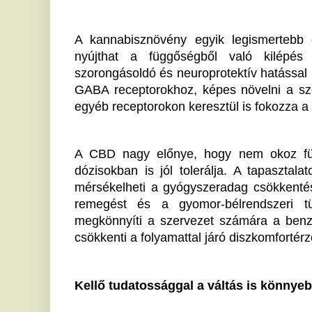
Kellő tudatossággal a váltás is könnyebb lehet
A gyógyszerekről való áttérés során a legfontos
betartása: javasolt az adagokat kéthetente max
mindenképp az orvos utasításai lesznek a mérvadók. 
legalább három óra különbséget hagyjunk a gyógyszer
között.
Ha minőségi CBD-t keresünk, akkor a CANNADOL oldal
Ha tetszett a cikk Önnek, ossza meg ismerőseivel!