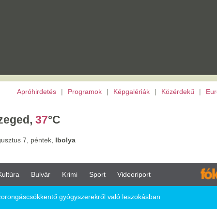
etés
|
Programok
|
Képgalériák
|
Közérdekű
|
Európai Unió
|
TV
|
Archívu
7
°C
tek,
Ibolya
vár
Krimi
Sport
Videoriport
entő gyógyszerekről való leszokásban
gyógyszerekről való