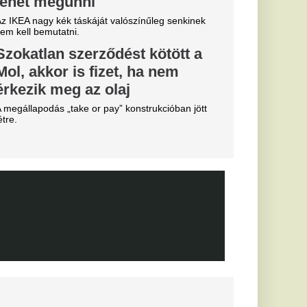
essi letépte
e a VAR közbeszólt.
 eldőlt
vője a Real
.
, eltiltások
 a Vidi és a
ki
posvár, a Haladás és a