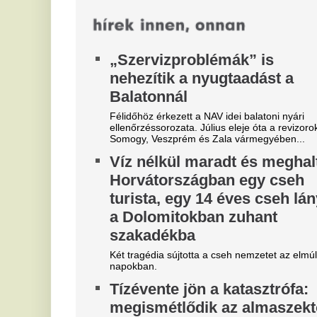
B
nemzetközi kupameccsen - NB
é
I-es honfitársa ugrott be a
Mi
helyére
Még az első félidőben le kellett jönnie a pályáról
Bogár Gergőnek.
"Hol a csapatunk?" -
M
Szétverték a felvidéki
j
magyarok büszkeségét, óriási
f
a felháborodás
A 
dac
D
Azonnal örömünnep tört ki
s