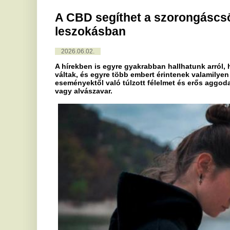
2026.06.02.
A hírekben is egyre gyakrabban hallhatunk arról, hogy a szo
váltak, és egyre több embert érintenek valamilyen szinten. Ez a
eseményektől való túlzott félelmet és erős aggodalmat jelenti,
vagy alvászavar.