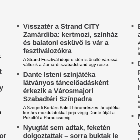
elefulladt a Sajóba egy 14
Mol, akkor is fize
ves lány és egy 20 éves férfi
érkezik meg az ol
ndketten elmerültek a vízben.
A megállapodás „take or pay”
létre.
obilja miatt verték agyon
140 millió eurós r
árdakövekkel a 27 éves
Madrid bejelentett
utballistát
legdrágább igazol
sportolót az otthona előtt ütötték eszméletlenre.
Rekordösszegű átigazolást je
Madrid: a királyi gárda hivat
zsudzsákék nagy pofonba
Yan Diomandét az RB Leipzig
zaladtak bele a