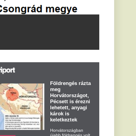
öldrengés rázta
eg
orvátországot,
écsett is érezni
ehetett, anyagi
árok is
eletkeztek
orvátországban
abb földrengés volt
pasztalható, az MTI
t írja: ezúttal 6,3-es
ősségű földrengés
zta meg
rvátországot
dden kora...