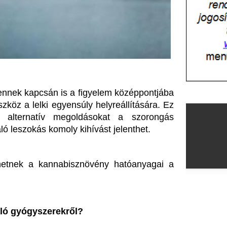
án is a figyelem középpontjába 
 egyensúly helyreállítására. Ez 
v megoldásokat a szorongás 
komoly kihívást jelenthet.
annabisznövény hatóanyagai a 
zerekről?
e az orvosok gyakran írnak fel 
ivotrilt. Ezek a szerek az agy 
yag segít, hogy a túlingerelt 
mazásuk kognitív problémákhoz, 
ak növekedéséhez is vezethet. 
kozza: már két hét után egyre 
éséhez.