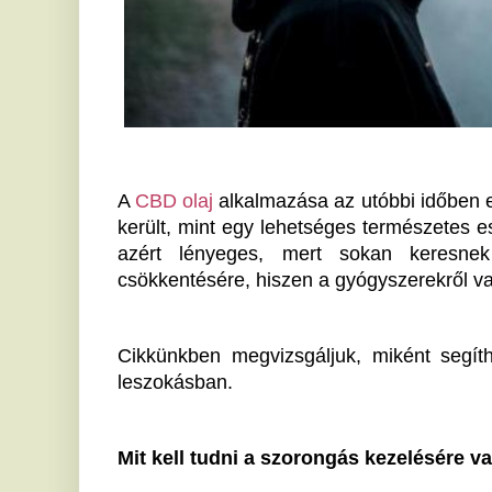
A 
CBD olaj
 alkalmazása az utóbbi időben ennek kapcs
került, mint egy lehetséges természetes eszköz a lelki
azért lényeges, mert sokan keresnek alternatí
csökkentésére, hiszen a gyógyszerekről való leszokás 
Cikkünkben megvizsgáljuk, miként segíthetnek a k
leszokásban.
Mit kell tudni a szorongás kezelésére való gyógys
A szorongás és a pánikbetegség tüneteinek enyhítésér
benzodiazepineket, például Frontint, Xanaxot vagy R
GABA receptoraira hatnak - ez az ingerületátvivő an
idegsejtek nyugalmi állapotba kerüljenek.
Bár rövid távon rendkívül hatékonyak, a tartós alkal
memóriazavarokhoz, sőt, akár a demencia kockázatán
A legnagyobb nehézséget a tolerancia kialakulása o
nagyobb dózisra lehet szükség ugyanazon hatás elér