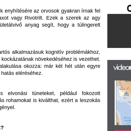
F
m
H
tüneteket, például fokozott 
P
 is kiválthat, ezért a leszokás 
l
k
k
H
új
ta
az
er
, a CBD, jelentős segítséget 
rá
Ho
vel a megfigyelések szerint 
ke
. Bár nem kötődik közvetlenül a 
szetes GABA-szintjét, illetve 
lapotot.
és a szervezet még nagyobb 
tatják, hogy a CBD használata 
 fizikai panaszokat, például a 
Ez a természetes támogatás 
 fokozatos elhagyását, hiszen 