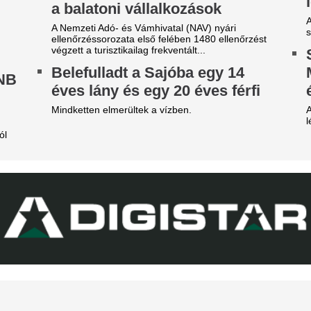
A 39 éves Lionel M
onferencialigában
láncát
DVSC mellett az ETO is kikapott a csütörtöki
Pintér Dániel is beköszönt, d
téknapon.
Nincs több kérdés,
arnyújtásnyira a
Vinícius Junior jö
egállapodás: José Mourinho
Madridnál.
yőzte meg a Real csillagát a
Ahogyan azt sejteni lehetett..
aradásról!
Lecsapott az MLSZ
rnyújtásnyira került Vinícius Júnior
erződéshosszabbítása a Real Madridnál.
sora az NB I-ben -
brizio Romano szerint José Mourinho személyes
Zete sem maradt 
zbelépése hozta meg az áttörést a
rgyalásokon.
Érintett a ZTE, a Pécs, a Ka
ico Williams nagyon közel
III. Ker. TVE is.
hhoz, hogy a világ egyik
egjobb csapatába igazoljon
 Arsenal azt követően fordult a spanyol
lágbajnok felé, hogy Barcola és Vinícius Jr. is
met mondott.