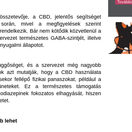
abb szempont a fokozatosság 
imum 25%-kal mérsékelni, de 
Fontos, hogy az átállás során 
 és a növényi kivonat bevétele 
án ajánlott szétnézni.