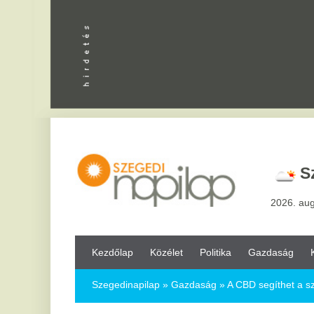
Apróhird
Szeged,
3
2026. augusztus 7, pén
Kezdőlap
Közélet
Politika
Gazdaság
Kultúra
Bul
Szegedinapilap
»
Gazdaság »
A CBD segíthet a szorongáscsökk
A CBD segíthet a szorongáscsökkentő 
leszokásban