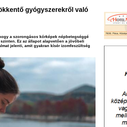
rongásos kórképek népbetegséggé
z állapot alapvetően a jövőbeli
 amit gyakran kísér izomfeszültség