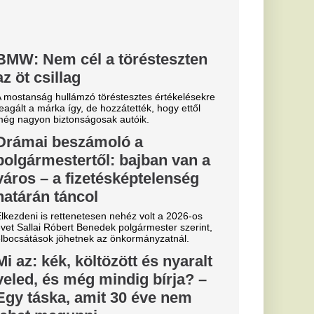
t, ha nem
aj
 konstrukcióban jött
ekord: a Real
e története
ását
lentett be a Real
alosan is megszerezte
től.