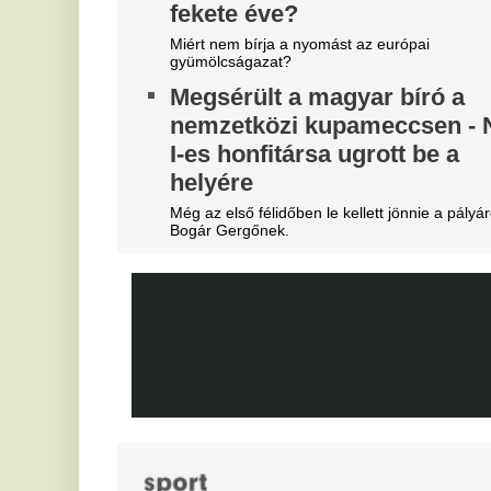
Liverpoolban, változik a
K
Bajnokok Ligája szabályzata
A 
já
Olyan szabályról van szó, amely korábban ár
durván sújtotta Szoboszlai Dominik csapatát a
K
Bajnokok Ligájában.
m
Megveszi az FC Barcelona a
g
világ egyik legjobb játékosát
m
Mit szólnak ehhez Madridban?
Ka
sz
Videón, ahogy a magyar
Fa
center megalázó módon
kö
tá
szereli a világ legjobbját
N
Ontja a tehetségeket a zsenikeltető.
a
l
Az
vi
ne