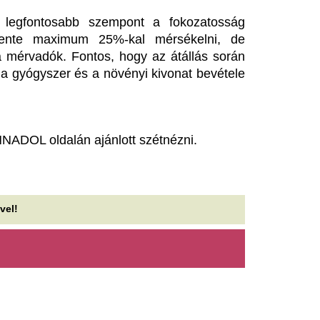
isszatér a Strand CITY
BMW: Nem cél a t
amárdiba: kertmozi, színház
az öt csillag
s balatoni esküvő is vár a
A mostanság hullámzó törést
reagált a márka így, de hozzá
esztiválozókra
még nagyon biztonságosak au
Strand Fesztivál idejére idén is önálló várossá
Drámai beszámol
ltozik a Zamárdi szabadstrand egy része.
polgármestertől: 
ante Isteni színjátéka
város – a fizetés
átványos táncelőadásként
határán táncol
rkezik a Városmajori
Elkezdeni is rettenetesen ne
zabadtéri Színpadra
évet Sallai Róbert Benedek p
elbocsátások jöhetnek az ön
Szegedi Kortárs Balett háromrészes táncjátéka
rtárs mozdulatokkal járja végig Dante útját a
Mi az: kék, költözö
koltól a Paradicsomig.
veled, és még min
yugtát sem adtak, feketén
Egy táska, amit 3
olgoztattak – sorra buktak le
lehet megunni
 balatoni vállalkozások
Az IKEA nagy kék táskáját va
Nemzeti Adó- és Vámhivatal (NAV) nyári
sem kell bemutatni.
lenőrzéssorozata első felében 1480 ellenőrzést
gzett a turisztikailag frekventált...
Szokatlan szerződ