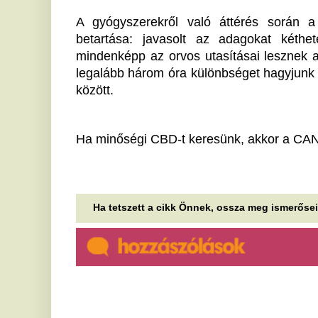
„Szervizproblémák” is
V
nehezítik a nyugtaadást a
Z
Balatonnál
é
f
Félidőhöz érkezett a NAV idei balatoni nyári
ellenőrzéssorozata. Július eleje óta a revizorok
A 
Somogy, Veszprém és Zala vármegyében...
vá
Víz nélkül maradt és meghalt
D
Horvátországban egy cseh
l
turista, egy 14 éves cseh lány
é
a Dolomitokban zuhant
S
szakadékba
A 
Két tragédia sújtotta a cseh nemzetet az elmúlt
ko
napokban.
Po
Tízévente jön a katasztrófa:
N
megismétlődik az almaszektor
d
fekete éve?
a
Miért nem bírja a nyomást az európai
A 
gyümölcságazat?
el
vé
Megsérült a magyar bíró a