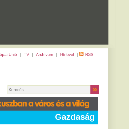
m
|
Hírlevél
|
RSS
Gazdaság