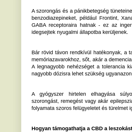
A gyógyszer hirtelen elhagyása súlyos elvonási 
szorongást, remegést vagy akár epilepsziás rohamokat
folyamata szoros felügyeletet és türelmet igényel.
Hogyan támogathatja a CBD a leszokást?
A kannabisznövény egyik legismertebb összetevője
nyújthat a függőségből való kilépés során, mi
szorongásoldó és neuroprotektív hatással rendelkezik
GABA receptorokhoz, képes növelni a szervezet termé
egyéb receptorokon keresztül is fokozza a nyugalmi ál
A CBD nagy előnye, hogy nem okoz függőséget, 
dózisokban is jól tolerálja. A tapasztalatok azt mu
mérsékelheti a gyógyszeradag csökkentésekor fellépő
remegést és a gyomor-bélrendszeri tüneteket. 
megkönnyíti a szervezet számára a benzodiazepinek
csökkenti a folyamattal járó diszkomfortérzetet.