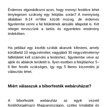
Érdemes elgondolkozni azon, hogy mennyi festékre lehet 
ténylegesen szükség egy felújítás során? A mennyiség 
általában 8-14 m²/liter között mozog, de érdemes 
figyelembe venni a fal felületének aktuális állapotát is. Két 
réteget tervezzünk a tartós és egyenletes eredmény 
érdekében.
Ha például egy kisebb szobát akarunk kifesteni, amely 
körülbelül 10 négyzetméter, nagyjából 30 négyzetméternyi 
falfelületet kell számolni a festéshez, figyelembe véve az 
ajtók és ablakok területét is. Ilyen esetben a felújításhoz 5–
6 liter festék szükséges, így egy 5 literes kiszerelés jó 
választás lehet.
Miért válasszuk a bíborfesték webáruházat?
A bíborfesték webáruház az egyik vezető 
festékforgalmazó Magyarországon, széles kínálattal és 