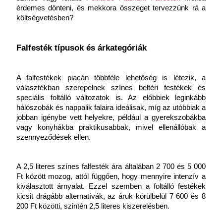
érdemes dönteni, és mekkora összeget tervezzünk rá a 
költségvetésben?
Falfesték típusok és árkategóriák
A falfestékek piacán többféle lehetőség is létezik, a 
választékban szerepelnek színes beltéri festékek és 
speciális foltálló változatok is. Az előbbiek leginkább 
hálószobák és nappalik falaira ideálisak, míg az utóbbiak a 
jobban igénybe vett helyekre, például a gyerekszobákba 
vagy konyhákba praktikusabbak, mivel ellenállóbak a 
szennyeződések ellen.
A 2,5 literes színes falfesték ára általában 2 700 és 5 000 
Ft között mozog, attól függően, hogy mennyire intenzív a 
kiválasztott árnyalat. Ezzel szemben a foltálló festékek 
kicsit drágább alternatívák, az áruk körülbelül 7 600 és 8 
200 Ft közötti, szintén 2,5 literes kiszerelésben.