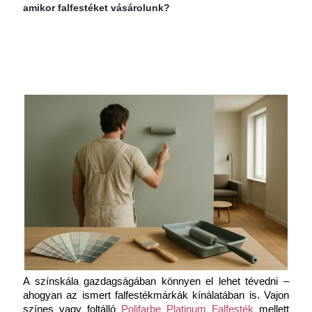
amikor falfestéket vásárolunk?
A színskála gazdagságában könnyen el lehet tévedni – 
ahogyan az ismert falfestékmárkák kínálatában is. Vajon 
színes vagy foltálló 
Polifarbe Platinum Falfesték
 mellett 