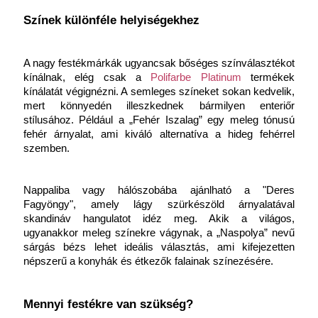
Színek különféle helyiségekhez
A nagy festékmárkák ugyancsak bőséges színválasztékot 
kínálnak, elég csak a 
Polifarbe Platinum
 termékek 
kínálatát végignézni. A semleges színeket sokan kedvelik, 
mert könnyedén illeszkednek bármilyen enteriőr 
stílusához. Például a „Fehér Iszalag” egy meleg tónusú 
fehér árnyalat, ami kiváló alternatíva a hideg fehérrel 
szemben.
Nappaliba vagy hálószobába ajánlható a "Deres 
Fagyöngy", amely lágy szürkészöld árnyalatával 
skandináv hangulatot idéz meg. Akik a világos, 
ugyanakkor meleg színekre vágynak, a „Naspolya” nevű 
sárgás bézs lehet ideális választás, ami kifejezetten 
népszerű a konyhák és étkezők falainak színezésére.
Mennyi festékre van szükség?