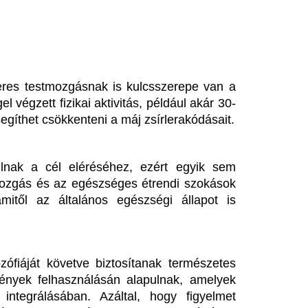
etve biztosítanak természetes 
sználásán alapulnak, amelyek 
ában. Azáltal, hogy figyelmet 
döntéseket hozol, hosszú távon 
etkezetes változtatások igazi 