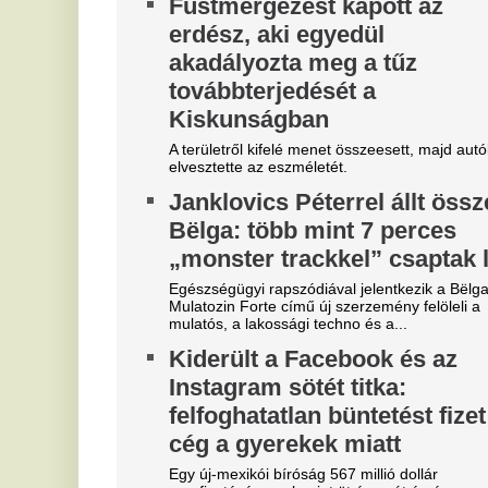
A nagykereskedelmi árakkal párhuzamosan a
fogyasztói árak is várhatóan tovább csökkennek.
Az autópályák mellett viszont még mindig...
"Hol a csapatunk?" -
M
Szétverték a felvidéki
j
magyarok büszkeségét, óriási
f
a felháborodás
A 
dac
D
Azonnal örömünnep tört ki
s
Liverpoolban, változik a
K
Bajnokok Ligája szabályzata
A 
já