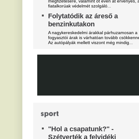
Olyan szabályról van szó, amely korábban ár
durván sújtotta Szoboszlai Dominik csapatát a
K
Bajnokok Ligájában.
m
Megveszi az FC Barcelona a
g
világ egyik legjobb játékosát
m
Mit szólnak ehhez Madridban?
Ka
sz
Videón, ahogy a magyar
Fa
center megalázó módon
kö
tá
szereli a világ legjobbját
N
Ontja a tehetségeket a zsenikeltető.
a
l
Az
vi
ne