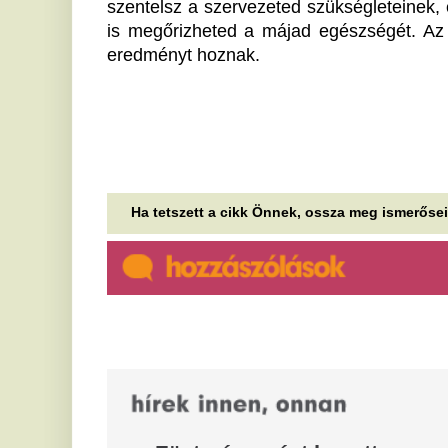
Füstmérgezést kapott az
I
erdész, aki egyedül
h
akadályozta meg a tűz
t
továbbterjedését a
A 
va
Kiskunságban
he
A területről kifelé menet összeesett, majd autóban
R
elvesztette az eszméletét.
a
Janklovics Péterrel állt össze a
t
Bëlga: több mint 7 perces
A 
„monster trackkel” csaptak le
és
go
Egészségügyi rapszódiával jelentkezik a Bëlga! A
Mulatozin Forte című új szerzemény felöleli a
K
mulatós, a lakossági techno és a...
t
Kiderült a Facebook és az
f
Instagram sötét titka:
Az
felfoghatatlan büntetést fizet a
te
cég a gyerekek miatt
er
A
Egy új-mexikói bíróság 567 millió dollár
megfizetésére, valamint öt éven át érvényes, a
f
fiatalkorúak védelmét szolgáló...
A 
Folytatódik az áreső a
hő
benzinkutakon