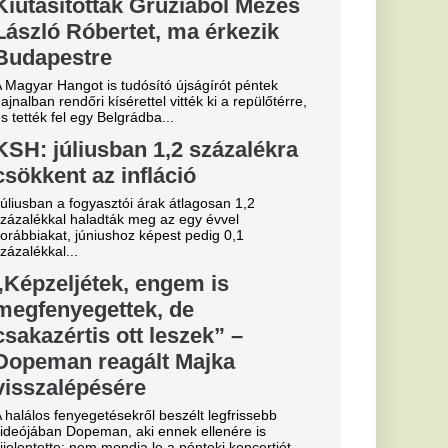
 a csinos DJ.
ekord: a Real
e története
ását
lentett be a Real
alosan is megszerezte
től.
essi letépte
e a VAR közbeszólt.