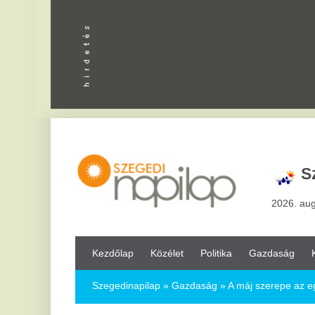
Apróhird
Szeged,
3
2026. augusztus 7, pén
Kezdőlap
Közélet
Politika
Gazdaság
Kultúra
Bul
Szegedinapilap
»
Gazdaság »
A máj szerepe az egészséged m
A máj szerepe az egészséged megőrzé
2025.10.30.