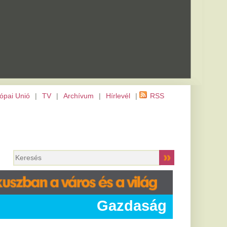
m
|
Hírlevél
|
RSS
Gazdaság