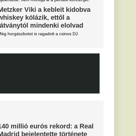
 eldőlt
vője a Real
.
áros, újabb
el a nyáron