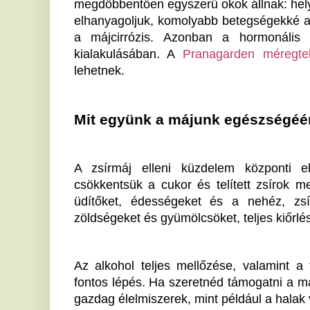
üdítőket, édességeket és a nehéz, zsíros ételeket
zöldségeket és gyümölcsöket, teljes kiőrlésű gabonák
Az alkohol teljes mellőzése, valamint a feldolgozott
fontos lépés. Ha szeretnéd támogatni a májad működ
gazdag élelmiszerek, mint például a halak vagy diófél
Az életmódváltás fontossága
Az étrendi változtatások mellett a rendszeres testm
máj egészségében. A napi rendszerességgel végzett fiz
Az izomerősítő gyakorlatok is hozzájárulnak a cél
hiányozhat a napi rutinból. A szabályos mozgás és a
segítenek a testsúly stabilizálásában, amitől az á
javulhat.