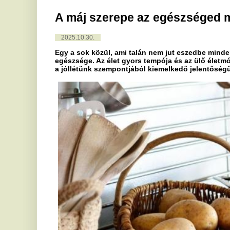
Egy a sok közül, ami talán nem jut eszedbe mindennap, de elk
egészsége. Az élet gyors tempója és az ülő életmód közepette 
a jóllétünk szempontjából kiemelkedő jelentőségű.
 Ha a mindennapi rohanásban belefutsz a gyorsételek csábításába vagy a társasági 