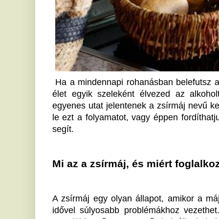
élet egyik szeleként élvezed az alkoholt, fontos 
egyenes utat jelentenek a zsírmáj nevű kellemetlen ál
le ezt a folyamatot, vagy éppen fordíthatjuk vissza?
segít.
Mi az a zsírmáj, és miért foglalkozzunk ve
A zsírmáj egy olyan állapot, amikor a májsejtek túlz
idővel súlyosabb problémákhoz vezethet. Az esetek
megdöbbentően egyszerű okok állnak: helytelen étre
elhanyagoljuk, komolyabb betegségekké alakulhat, mi
a májcirrózis. Azonban a hormonális egyensúly 
kialakulásában. A 
Pranagarden méregtelenítést se
lehetnek. 
Mit együnk a májunk egészségéért?
A zsírmáj elleni küzdelem központi eleme az ét
csökkentsük a cukor és telített zsírok mennyiségét 