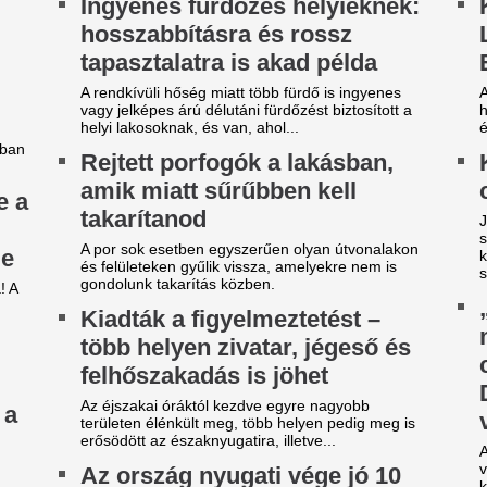
Még horgászbotot is ragadott
obilja miatt verték agyon
140 millió eurós r
árdakövekkel a 27 éves
Madrid bejelentett
utballistát
legdrágább igazol
sportolót az otthona előtt ütötték eszméletlenre.
Rekordösszegű átigazolást je
Madrid: a királyi gárda hivat
zsudzsákék nagy pofonba
Yan Diomandét az RB Leipzig
zaladtak bele a
A 39 éves Lionel M
onferencialigában
láncát
DVSC mellett az ETO is kikapott a csütörtöki
Pintér Dániel is beköszönt, d
téknapon.