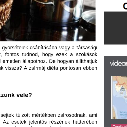
tudnod, hogy ezek a szokások 
lapothoz. De hogyan állíthatjuk 
 A zsírmáj diéta pontosan ebben 
F
m
H
P
le?
l
k
k
ott mértékben zsírosodnak, ami 
H
 jelentős részének hátterében 
új
nd és mozgáshiány. Amennyiben 
ta
az
nt például a májgyulladás vagy 
er
is közrejátszhat a probléma 
rá
Ho
gítő termékei
 a segítségünkre 
ke
rend átalakítása. Cél, hogy 
az étrendben. Kerüld a cukros 