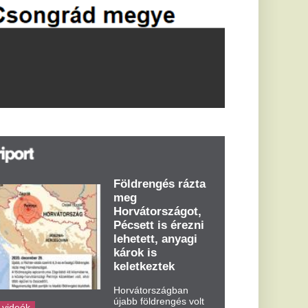
öldrengés rázta
eg
orvátországot,
écsett is érezni
ehetett, anyagi
árok is
eletkeztek
orvátországban
abb földrengés volt
pasztalható, az MTI
t írja: ezúttal 6,3-es
ősségű földrengés
zta meg
rvátországot
dden kora...