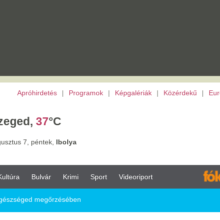
etés
|
Programok
|
Képgalériák
|
Közérdekű
|
Európai Unió
|
TV
|
Archívu
7
°C
tek,
Ibolya
vár
Krimi
Sport
Videoriport
egőrzésében
sében