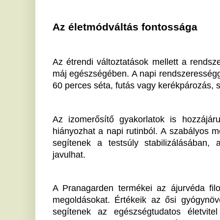
A Pranagarden termékei az ájurvéda filozófiáját köv
megoldásokat. Értékeik az ősi gyógynövények felha
segítenek az egészségtudatos életvitel integrálás
szentelsz a szervezeted szükségleteinek, és tudatos 
is megőrizheted a májad egészségét. Az apró, de köv
eredményt hoznak.
Ha tetszett a cikk Önnek, ossza meg ismerőseivel!