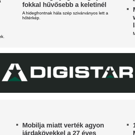
Nincs több kérdés,
arnyújtásnyira a
Vinícius Junior jö
egállapodás: José Mourinho
Madridnál.
yőzte meg a Real csillagát a
Ahogyan azt sejteni lehetett..
aradásról!
Tárgyal a Ferencv
rnyújtásnyira került Vinícius Júnior
erződéshosszabbítása a Real Madridnál.
játékost adnának 
brizio Romano szerint José Mourinho személyes
zbelépése hozta meg az áttörést a
Egyre kisebb a keret.
rgyalásokon.
ico Williams nagyon közel
hhoz, hogy a világ egyik
egjobb csapatába igazoljon
 Arsenal azt követően fordult a spanyol
lágbajnok felé, hogy Barcola és Vinícius Jr. is
met mondott.