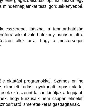
erint tálcán kínálják a legújabb 
kurzusaik nem csupán elméleti 
ismeretekkel is gazdagítanak.
zunk a technológiák etikai 
elősség ugyanolyan súllyal esik 
unk a társadalmi tudatosság 
 múlik. Az viszont biztos, hogy 
kmai, mind személyes szinten.
Megosztás