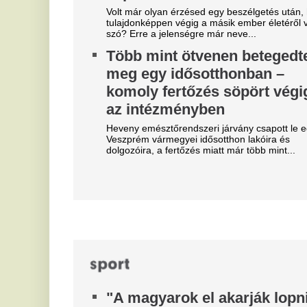
Szétverték a felvidéki
Eg
magyarok büszkeségét, óriási
A
a felháborodás
t
dac
Vé
Azonnal örömünnep tört ki
V
Liverpoolban, változik a
m
Bajnokok Ligája szabályzata
m
Olyan szabályról van szó, amely korábban ár
t
durván sújtotta Szoboszlai Dominik csapatát a
Bajnokok Ligájában.
Pó
Tévécsatorna hozta le a
különös szexbotrány részleteit
Furcsa dolgokra derült fény a világbajnokságot
megjárt focinemzetnél.
"A magyarok el akarják lopni
F