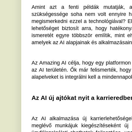
Az AI új ajtókat nyit a karrieredben
Az AI alkalmazása új karrierlehetőségek tárházát 
meglévő munkájuk kiegészítéseként új feladatok 
ügyfélszolgálati chatbotok fejlesztése, vagy energia
cégnél. Lehetséges, hogy az AI nem csak a mindennap
hanem szakmai előrelépést is hozhat.
A jövőben a mesterséges intelligencia kulcsszerep
erősítésében is, hiszen az energiával és erőforrások
vállalati stratégiáknak is része lehet. Készen ál
intelligencia nyújtotta új lehetőségekkel élj?
Hogyan merülj el az AI világán
Az AI iránti érdeklődés felkelthető különféle oktatá
kurzust találhatsz, amelyek segítenek az elméleti tu