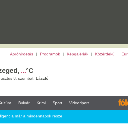
etés
|
Programok
|
Képgalériák
|
Közérdekű
|
Európai Unió
|
TV
|
Archívu
.
°C
ombat,
László
vár
Krimi
Sport
Videoriport
 a mindennapok része
dennapok része
Megosztás