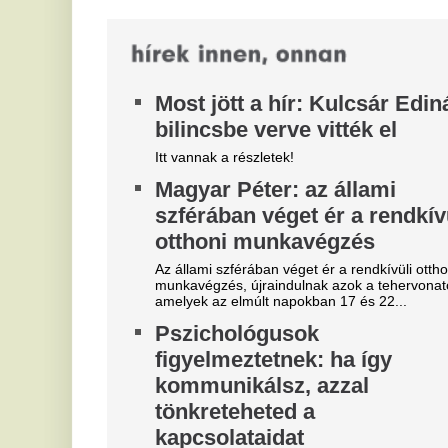
Eg
meg egy idősotthonban –
fi
komoly fertőzés söpört végig
me
az intézményben
T
Heveny emésztőrendszeri járvány csapott le egy
k
Veszprém vármegyei idősotthon lakóira és
e
dolgozóira, a fertőzés miatt már több mint...
b
Új
"A magyarok el akarják lopni
V
tőlünk" - Megőrült a román
3
sajtó, a Fradi hőséről
m
cikkeznek
Az
je
Marius Corbura fáj a foga Magyarország és
Románia válogatottjának is, Bukarestben már most
V
rettegnek.
e
"Hol a csapatunk?" -
M