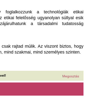
ehúzták a féket a
Az intenzív osztál
epülőtereken: késhet a
meg szívszorító s
áratunk, és a jegyár is
Szandi
ármikor változhat
Tíz nappal ezelőtt ment az in
Szandi lánya újszülött babájá
nyaralási főszezonban ezrek tapasztalják a
nikula hatásait már a reptéri induláskor, ami –
Időjárás: itt az en
féle magyar sajátosságként –...
mutatjuk, hogy m
 mesterséges intelligencia
meddig tart
ár életképes vírusokat is
Hétvégén döntően 30 és 35 fo
épes létrehozni: küszöbön az
csúcsérték, azonban ez csak 
vasárnaptól ismét melegszik 
j világjárvány?
Hatalmas bejelent
sterséges intelligencia segítségével hoztak létre
yan működőképes vírusokat, amelyek a
érkezett Magyar P
rmészetben nem fordulnak elő....
Mintegy 6000 milliárd forintny
ngyen lakhatsz ezen a görög
felhasználása alakíthatja át 
beszélt Magyar Péter...
zigeten, ha vállalod, hogy
Öt évig állt büntet
icákat gondozol napi 5
hatálya alatt, mire
rában