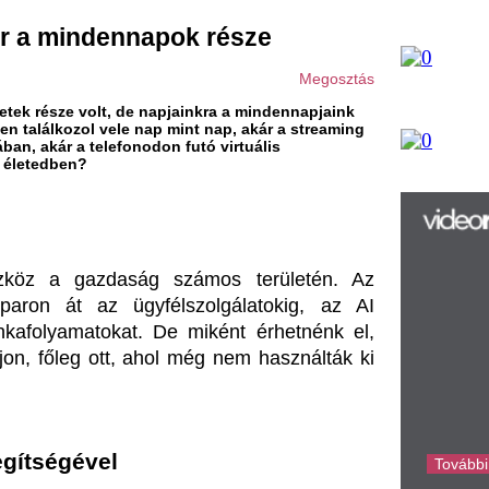
olt, de napjainkra a mindennapjaink
 vele nap mint nap, akár a streaming
elefonodon futó virtuális
F
zdaság számos területén. Az 
m
z ügyfélszolgálatokig, az AI 
H
okat. De miként érhetnénk el, 
P
l
tt, ahol még nem használták ki 
k
k
H
új
el
ta
az
er
rá
 mindennapi életünkben. Az AI 
Ho
ke
rek, energiatakarékosságot 
k kényelmét. Továbbá, az 
s intelligencia pontosabb és 
ben valaha, hogy ilyen mélyen 