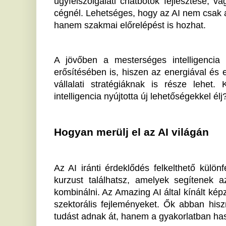
kombinálni. Az Amazing AI által kínált képzések szó sz
szektorális fejleményeket. Ők abban hisznek, hogy 
tudást adnak át, hanem a gyakorlatban hasznosítható 
Az AI térhódítása megköveteli, hogy foglalkoz
szempontjaival is. Képzéseik keretében az etikai fel
latba. Így alkalmazásukkal kicsit hozzájárulhat
növeléséhez is.
A döntés, hogy részt veszel-e ebben, már csak rajtad
az AI alkalmazásának rengeteg haszna van, mind sza
Ha tetszett a cikk Önnek, ossza meg ismerőseivel!