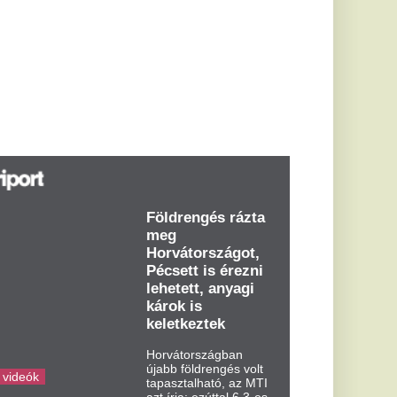
öldrengés rázta
eg
orvátországot,
écsett is érezni
ehetett, anyagi
árok is
eletkeztek
orvátországban
abb földrengés volt
pasztalható, az MTI
t írja: ezúttal 6,3-es
ősségű földrengés
zta meg
rvátországot
dden kora...