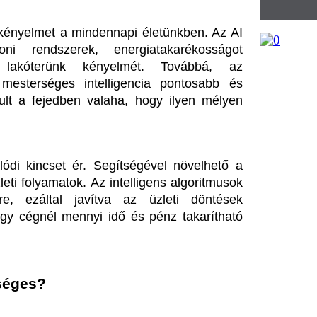
 ér. Segítségével növelhető a 
ok. Az intelligens algoritmusok 
 javítva az üzleti döntések 
mennyi idő és pénz takarítható 
s intelligencia ismeretének 
Miért lenne fontos mélyebben 
unkaerőpiaci érvényesülést, és 
esíts a munkaerőpiacon. Az AI 
nyithat előtted olyan kapukat, 
ében rejtettek maradnának.
ítson minden szükséges tudást 
zerű alkalmazása mellett etikai 