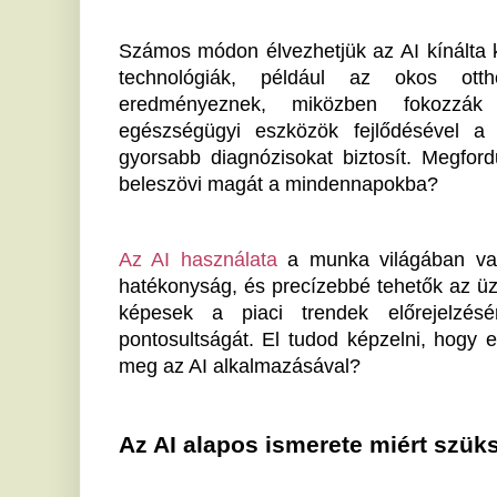
Az AI használata
 a munka világában valódi kincset
hatékonyság, és precízebbé tehetők az üzleti folyamat
képesek a piaci trendek előrejelzésére, ezáltal
pontosultságát. El tudod képzelni, hogy egy cégnél 
meg az AI alkalmazásával?
Az AI alapos ismerete miért szükséges?
Amint azt a fenti példák mutatják, a mestersége
szükségessége soha nem volt ennyire hangsúlyos. 
megismerkedni ezzel a technológiával? Elősegíti a m
lehetőséget biztosít arra, hogy hatékonyabban telj
ismeretét egyre többször említik, mint elvárást. Meg
amelyek az AI alapjainak és alkalmazásainak ismeret
Az Amazing AI célja, hogy egy platformon összpontos
az AI területén. Ők már felismerték, hogy az AI egys
alapelveket is integrálni kell a mindennapokba.