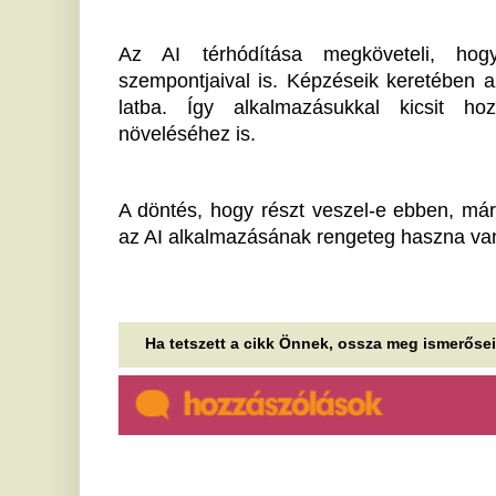
Most jött a hír: Kulcsár Edinát
B
bilincsbe verve vitték el
r
j
Itt vannak a részletek!
b
Magyar Péter: az állami
A 
szférában véget ér a rendkívüli
ká
otthoni munkavégzés
af
Az állami szférában véget ér a rendkívüli otthoni
A
munkavégzés, újraindulnak azok a tehervonatok is,
m
amelyek az elmúlt napokban 17 és 22...
k
Pszichológusok
ú
figyelmeztetnek: ha így
Me
kommunikálsz, azzal
ol
tönkreteheted a
te
kapcsolataidat
I
Volt már olyan érzésed egy beszélgetés után, hogy
s
tulajdonképpen végig a másik ember életéről volt
c
szó? Erre a jelenségre már neve...
ó
Több mint ötvenen betegedtek