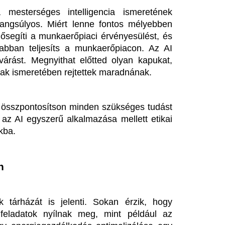
is jelenti. Sokan érzik, hogy 
nyílnak meg, mint például az 
gazdálkodás optimalizálása egy 
jainkat teszi gördülékenyebbé, 
et játszhat a fenntarthatóság 
kal való hatékony bánás miatt a 
lsz arra, hogy a mesterséges 
si programokkal. Számos online 
dást gyakorlati tapasztalattal 