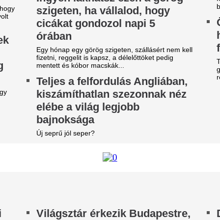
első képek, videó
y ideje igyekeznek tőle megszabadulni.
Megérkezett Budapestre a Re
z egyik népszerű sportág
Ferencváros elleni mérkőzés 
eljesen eltűnik a közmédiáról
New York Palace Budapest Ho
get ért egy korszak.
Betlehem Dávid n
magyar küldöttsé
eszélybe került a
aranyérmét a vize
agyarországi Eb
bajnokságon
egrendezése a Marczibányi
éri tűz miatt
A 22 éves úszó fölényes győz
sfai Gábor is megszólalt.
Xabi Alonso össze
Chelsea megvette
kedvenc játékosát
Tökéletesen illik a szárnyvé
ordulat az előrejelzésben,
Az RTL műsorveze