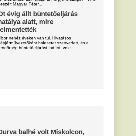
k
al Madrid, amely a
előtt az Anantara
telben száll meg.
yerte a
g első
s Európa-
elmet aratott.
hozta: a
 egyik
dős rendszerhez.
tője annyit