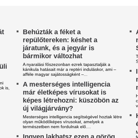
felmentették
y hónap egy görög szigeten, szállásért nem kell
zetni, reggelit is kapsz, a délelőttöket pedig
Tibor nehéz éveken van túl. 
ntett és kóbor macskák...
gépjárművezetőként balesete
rendőrség büntetőeljárást indít
eljes a felfordulás Angliában,
iszámíthatlan szezonnak néz
lébe a világ legjobb
ajnoksága
 seprű jól seper?
ilágsztár érkezik Budapestre,
Durva balhé volt 
1 éve nem látott ilyet a
egymással és a m
agyar főváros
szekusokkal vere
nézők
 emberek percek alatt elkapkodták az összes
gyet.
Rendbontás miatt kellett int
stadionjában.
égre elpasszolja Erik ten Hag
gyik legrosszabb igazolását a
Fradi-Real: Világs
anchester United
el Budapestet - it