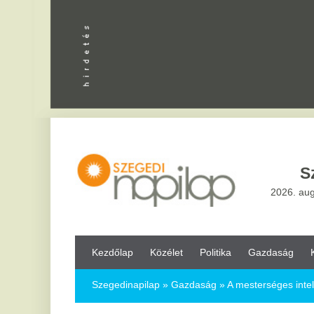
Apróhird
Szeged,
..
2026. augusztus 8, sz
Kezdőlap
Közélet
Politika
Gazdaság
Kultúra
Bul
Szegedinapilap
»
Gazdaság »
A mesterséges intelligencia már
A mesterséges intelligencia már a min
2026.04.26.