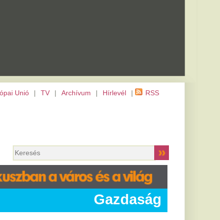
m
|
Hírlevél
|
RSS
Gazdaság