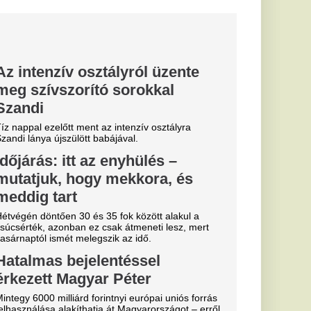
Hivatásos
t szenvedett, és a
ott vele...
Miskolcon,
agyar
kedtek a
ézkedni a DVTK
ztárok lepték
t vannak az