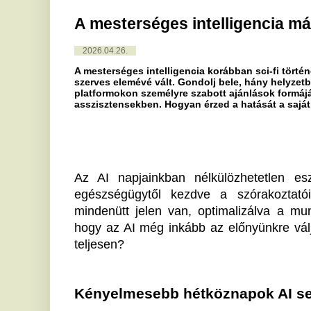
A mesterséges intelligencia korábban sci-fi történetek része v
szerves elemévé vált. Gondolj bele, hány helyzetben találkozol
platformokon személyre szabott ajánlások formájában, akár a t
asszisztensekben. Hogyan érzed a hatását a saját életedben?
Az AI napjainkban nélkülözhetetlen eszköz a ga
egészségügytől kezdve a szórakoztatóiparon át a
mindenütt jelen van, optimalizálva a munkafolyamat
hogy az AI még inkább az előnyünkre váljon, főleg o
teljesen?
Kényelmesebb hétköznapok AI segítségév
Számos módon élvezhetjük az AI kínálta kényelmet a
technológiák, például az okos otthoni rendsze
eredményeznek, miközben fokozzák lakóterün
egészségügyi eszközök fejlődésével a mestersége
gyorsabb diagnózisokat biztosít. Megfordult a fejed
beleszövi magát a mindennapokba?