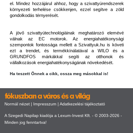
el. Mindez hozzájárul ahhoz, hogy a szivattyúrendszerek 
környezeti terhelése csökkenjen, ezzel segítve a zöld 
gondolkodás térnyerését.
A jövő szivattyútechnológiáinak meghatározó elemévé 
válnak az EC motorok. Az energiahatékonysági 
szempontok fontossága mellett a Szivattyuk.hu is követi 
ezt a trendet, és termékkínálatával a WILO és a 
GRUNDFOS márkákkal segíti az otthonok és 
vállalkozások energiahatékonyságának növekedését.
Ha teszett Önnek a cikk, ossza meg másokkal is!
Normál nézet
|
Impresszum
|
Adatkezelési tájékoztató
A Szegedi Napilap kiadója a Lexum-Invest Kft. - © 2003-2026 -
Minden jog fenntartva!