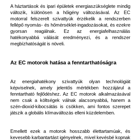
A háztartások és ipari épületek energiaszükséglete mindig 
változik, különösen a hőigény változásával. Az EC 
motorral felszerelt szivattyúk érzékelik a rendszerben 
fellépő nyomás- és hőmérséklet-ingadozásokat, és ezekre 
gyorsan reagálnak. Ez az energiafelhasználás 
hatékonyabbá válását eredményezi, és a rendszer 
megbízhatóságát is növeli.
Az EC motorok hatása a fenntarthatóságra
Az energiahatékony
szivattyúk olyan technológiát 
képviselnek, amely jelentős mértékben hozzájárul a 
fenntartható fejlődéshez. Az EC motorok alkalmazásával 
nem csak a költségek válnak alacsonyabbá, hanem a 
szén-dioxid-kibocsátás is csökken, ami fontos szerepet 
játszik a globális klímaváltozás elleni küzdelemben.
Emellett ezek a motorok hosszabb élettartamúak, és 
kevesebb karbantartást igényelnek, mivel kevésbé kopnak 