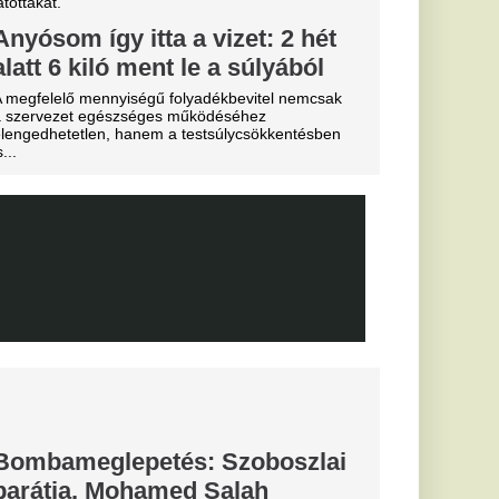
lsó útjára a
etetlen
dta el a halál.
ére a Premier
FC Barcelona
 került célkeresztbe.
 is legyűrte
TC, egy
érek az