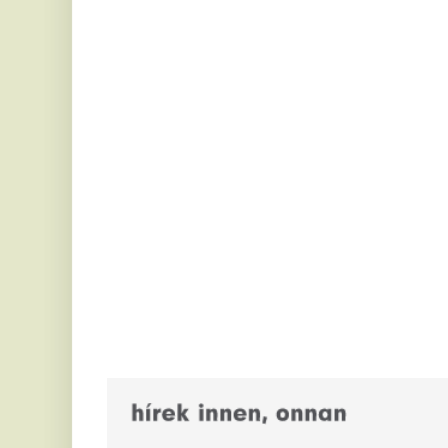
Így kaphat egy magyar
V
nyugdíjas olcsóbban
e
gyógyszert - 7 lehetőség
Hő
há
Sok magyar nyugdíjas havonta többféle gyógyszert
hí
szed, ezért a patikában hagyott összeg könnyen
elérheti a több ezer vagy akár több...
C
Három nagy
t
streamingplatformon is az élre
a
tört a 2017-es Pókember-film
Sz
re
Tom Holland 2017-es Pókember-filmje egyszerre
tu
lett a Netflix, az HBO Max és a Disney+ egyik
al
legnépszerűbb alkotása.
M
Ki rendelhet el vízkorlátozást
e
ma Magyarországon?
f
Nyári hőhullámok és tartós aszály idején gyakran
jelennek meg olyan közlemények, amelyek
„B
megtiltják a vezetékes ivóvízzel történő...
ko
va
Megvan, mikor választhat új
A
köztársasági elnököt a