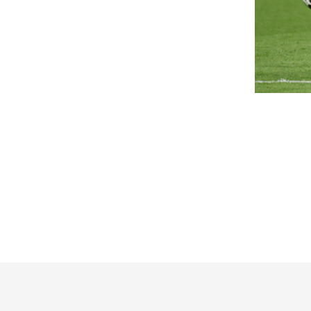
ízhelyzet, vasút, világvége-
Aggasztó eredmény
lőjáték
fagylaltozókat, st
és fesztiválos étk
ség, energia, parlament, szárazság, köztévé,
ború és elszabadított AI-k a 444 napindító
ellenőriztek, sok 
rlevelében.
hibákat találtak
sökkenti a reaktor
A nyári szezonban emberek t
eljesítményét a krskói
fagylaltozókban, strandbüfékb
vendéglátóhelyein.
tomerőmű
Halálos baleset tö
erda éjszakától fokozatosan csökkenti
aktorának teljesítményét a szlovén-horvát
úton, egy kerékpá
lajdonú Krsko Atomerőmű (NEK) a Száva
életét
acsony...
agyar Péter: átfogó
Az autós az Árpád híd irányá
elvesztette uralmát a jármű fel
nergiafejlesztési tervet
szemközti sávba, és összeütkö
ogadott el a kormány
Borbély: "A párh
ővítjük az energiatároló kapacitásokat,
egyáltalán nincs l
rszerűsítjük a villamosenergia-hálózatot,
edzői értékelés
lamint szélenergetikai és geotermikus...
 nagyanyáink kedvelt
Borbély Balázs értékelte a Gó