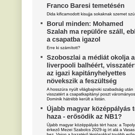
Tragédia a Tiszán: Hiába
V
kiabáltak a vízimentők, a
d
halálba úszott a fiatal férfi –
r
Egy másik fiút még mindig
k
keresnek.
Po
ak
Gergelyiugornyánál hiába küzdöttek egy 33 éves
és
férfi életéért, míg Tiszakóródnál sötétedésig
keresték a mentőcsapatok azt az elmerült 20 éves
„
fiatalt, akit egy tiltott szakaszon ragadott el a
m
sodrás.
l
289 milliárdot buktunk a
e
Fideszes adó miatt – pert
m
vesztett a Magyar állam