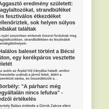
 vizet: 2 hét
e a súlyából
adékbevitel nemcsak
ködéséhez
stsúlycsökkentésben
: Szoboszlai
 Salah
lytatja!
lágban: Szoboszlai
apattársa és barátja,
a igazol.