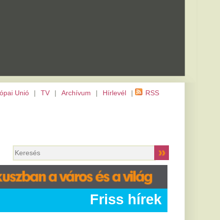
m
|
Hírlevél
|
RSS
Friss hírek