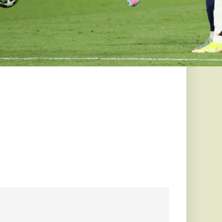
 született:
randbüféket
ezdéket
helyen súlyos
ízezrei fordulnak meg
en és fesztiválok
rtént a Bécsi
ros vesztette
ba haladt, amikor
ett, áttért a
zött a...
arc még
efutva" -
rnik Zabrze elleni