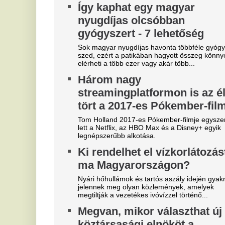
t
parlament, a Tisza már a
n
szavazást kezdeményezi
m
A Tisza-frakció augusztus 11-re kezdeményezte az
új köztársasági elnök megválasztását, de a dátum
Na
egyelőre napirend-kiegészítési...
Rémületes látvány
M
borzasztotta el az embereket
l
Franco Baresi temetésén
a
v
Dida kificamodott kisujja sokaknak szemet szúrt.
Ne
Borul minden: Mohamed
ar