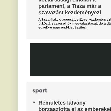
Szalah ma repülőre száll, ebbe
B
a csapatba igazol
V
Erre ki számított?
u
Szoboszlai a médiát okolja a
Az
liverpooli balhéért, visszatért
M
az igazi kapitányhelyettes
M
növekszik a feszültség
Má
A hosszúra nyúlt világbajnoki szabadság után
visszatért a csapatkapitányi poszt várományosa,
X
Dominik hátrébb került a listán.
M
Újabb magyar középpályás tért
M
haza - erősödik az NB1?
Ni
Újabb magyar középpályás tért haza: a Topolyától
érkező Mezei Szabolcs 2029-ig írt alá a Vasas FC-
hez. Vajon a hazatérő légiósokkal tovább erősödik
az NB I mezőnye?