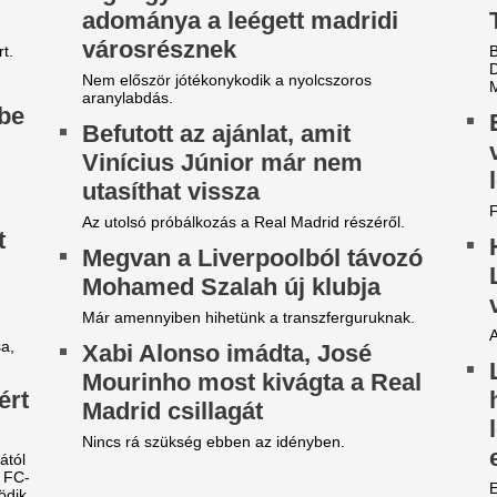
örösben ég az egész ország,
Napokon belül me
e már nem sokáig - Korábban
magyar tévécsato
obban be a front, ami végre
millió háztartást é
isöpri a tikkasztó hőséget
Ezért hozták meg a döntést a
tulajdonosai.
koli hőséggel tetőzik a kánikula csütörtökön,
ár 42 fokot is mérhetünk, de délutántól jégesővel
Vona Gábor: Már 
 viharos széllel végre megérkezik a fordulat.
egyvalaki tudja me
Fel akart jönni, de nemet
Magyar Pétert
ondtam. Évekkel később
A politikus szerint aggasztó 
áttam a körözési fotóját” – 3
ki a miniszterelnök körül.
set, amikor a megérzés
Zivatar csap le er
entett meg valakit
vármegyére pénte