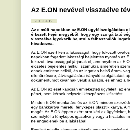
Az elmúlt napokban az E.ON ügyfélszolgálatára olyan visszaélé
érkezett Fejér megyéből, hogy egy szolgáltató cég az E.ON Dél-
visszaélve igyekszik bejutni a felhasználók ingatlanába a bels
hivatkozva.
Az E.ON ezért kéri a lakosságot, hogy fokozott óvatossággal járjon 
napokban fogadott lakossági bejelentés nyomán az E.ON ezúton hívja
fokozott óvatossággal járjanak el, amennyiben az E.ON előzetes értes
előzetes bejelentés nélkül, számukra ismeretlen személyek megjel
ennek említése nélkül, és az ingatlan belső áram- vagy gázhálózat
ellenőrzésére, átvizsgálására irányuló szolgáltatást ajánlanak fel, 
dokumentumot kívánnak velük aláíratni, és ehhez a helyszínen, k&e
Az E.ON az eset kapcsán emlékezteti ügyfeleit: az energiavállalat
pénzt, nem kérnek helyszíni készpénzes kifizetést!
Minden E.ON munkatárs és az E.ON minden szerződéses partnere r
egy bankkártya méretű, fényképes plasztik kártya. A munkatárs a cé
magát. Az E.ON éppen ezért arra kéri az ügyfeleket, hogy minden es
személytől a fényképes igazolvány vagy a hivatalos meghatalmazás
ne engedjenek be a lakásába!
Emellett mindig alaposan nézzék meg az igazolványt, ellenőrizzék a
érvényességi évet és a munkatárs fényképét is! Ne írjanak alá s
bizonyosodtak meg róla, hogy valóban az E.ON megbízott szakember
Az E.ON a lakosságtól azt kéri, hogy amennyiben visszaélést tapaszt
rendőri szerveket!