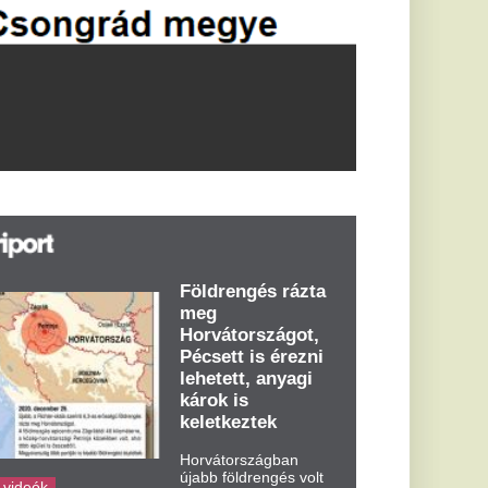
öldrengés rázta
eg
orvátországot,
écsett is érezni
ehetett, anyagi
árok is
eletkeztek
orvátországban
abb földrengés volt
pasztalható, az MTI
t írja: ezúttal 6,3-es
ősségű földrengés
zta meg
rvátországot
dden kora...