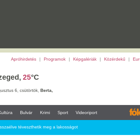
etés
|
Programok
|
Képgalériák
|
Közérdekű
|
Európai Unió
|
TV
|
Archívu
5
°C
törtök,
Berta,
vár
Krimi
Sport
Videoriport
szthetik meg a lakosságot
ik meg a lakosságot