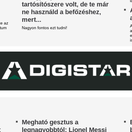
Ezrek kísérték uto
efutott az ajánlat, amit
világfutball feledh
inícius Júnior már nem
legendáját
tasíthat vissza
Franco Baresit 66 évesen raga
 utolsó próbálkozás a Real Madrid részéről.
Hansi Flick kérés
egvan a Liverpoolból távozó
League-ből igazol
ohamed Szalah új klubja
világbajnokot az 
r amennyiben hihetünk a transzferguruknak.
A Manchester United klasszisa
abi Alonso imádta, José
Lengyel ellenfelét
ourinho most kivágta a Real
hazai pályán az F
adrid csillagát
lépésre a zöld-feh
ncs rá szükség ebben az idényben.
európai főtáblától
Egy villanás döntött.