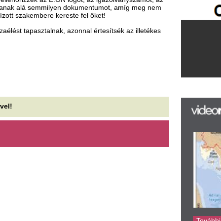
F
m
H
P
l
k
k
H
új
ta
az
er
rá
Ho
ke