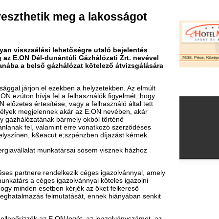
si lehetőségre utaló bejelentés
dunántúli Gázhálózati Zrt. nevével
ő gázhálózat kötelező átvizsgálására
el ezekben a helyzetekben. Az elmúlt
 fel a felhasználók figyelmét, hogy
ítése, vagy a felhasználó által tett
ennek akár az E.ON nevében, akár
ának bármely okból történő
valamint erre vonatkozó szerződéses
acut e;szpénzben díjazást kérnek.
 munkatársai sosem visznek házhoz
endelkezik céges igazolvánnyal, amely
ges igazolvánnyal köteles igazolni
etben kérjék az őket felkereső
 felmutatását, ennek hiányában senkit
z E.ON logót, az igazolványszámot, az
emmilyen dokumentumot, amíg meg nem
e kereste fel őket!
alnak, azonnal értesítsék az illetékes