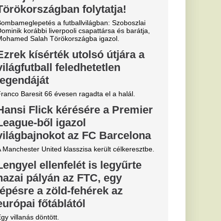
gszűnik a
rna: több
rint
 tévécsatorna
csak
gállítani
mintázatok rajzolódnak
re a 15
ken: kiadták