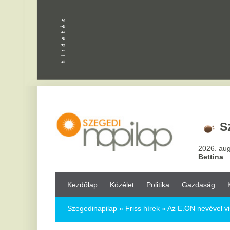
Apróhird
Szeged,
2
2026. augusztus 6, csü
Bettina
Kezdőlap
Közélet
Politika
Gazdaság
Kultúra
Bul
Szegedinapilap
»
Friss hírek »
Az E.ON nevével visszaélve téve
Az E.ON nevével visszaélve téveszthet
2018.04.19.