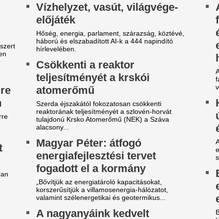
látottakat.
artósítószere volt, de te már
Anyósom így itta a
e használd a befőzéshez,
alatt 6 kiló ment l
ert...
A megfelelő mennyiségű foly
gyon fontos ezt tudni!
a szervezet egészséges mű
elengedhetetlen, hanem a te
is...
egható gesztus a
Bombameglepetés
egnagyobbtól: Lionel Messi
barátja, Mohamed
dománya a leégett madridi
Törökországban fo
árosrésznek
Bombameglepetés a futballvi
Dominik korábbi liverpooli cs
m először jótékonykodik a nyolcszoros
Mohamed Salah Törökországb
anylabdás.