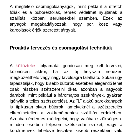
A megfelelő csomagolóanyagok, mint például a stretch 
fóliák és a buborékfóliák, remek védelmet nyújtanak a 
szállítás közbeni sérülésekkel szemben. Ezek az 
anyagok megakadályozzák, hogy por, kosz vagy 
karcolások érjék szeretett tárgyait.
Proaktív tervezés és csomagolási technikák
A 
költöztetés
 folyamatát gondosan meg kell tervezni, 
különösen akkor, ha az új helyszín nehezen 
megközelíthető vagy nagy távolságra található. Sokan úgy 
tapasztalják, hogy kisebb bútorok esetében elegendő lehet 
csak részben szétszerelni őket, azonban a nagyobb 
darabok, mint például a háromajtós szekrények, gyakran 
igénylik a teljes szétszerelést. Az "L" alakú sarokkanapék 
is tipikusan olyan bútorok, amelyeknél a szétszerelés 
elkerülhetetlen a zökkenőmentes szállítás érdekében. 
Azonban érdemes mérlegelni, hogy valóban szükséges-e 
minden esetben teljesen szétszedni ezeket, vagy a 
körülmények lehetővé teszik-e kisebb részekben való 