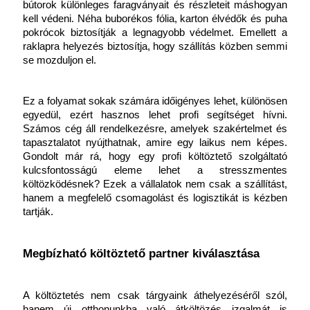
bútorok különleges faragványait és részleteit máshogyan 
kell védeni. Néha buborékos fólia, karton élvédők és puha 
pokrócok biztosítják a legnagyobb védelmet. Emellett a 
raklapra helyezés biztosítja, hogy szállítás közben semmi 
se mozduljon el.
Ez a folyamat sokak számára időigényes lehet, különösen 
egyedül, ezért hasznos lehet profi segítséget hívni. 
Számos cég áll rendelkezésre, amelyek szakértelmet és 
tapasztalatot nyújthatnak, amire egy laikus nem képes. 
Gondolt már rá, hogy egy profi költöztető szolgáltató 
kulcsfontosságú eleme lehet a stresszmentes 
költözködésnek? Ezek a vállalatok nem csak a szállítást, 
hanem a megfelelő csomagolást és logisztikát is kézben 
tartják.
Megbízható költöztető partner kiválasztása
A költöztetés nem csak tárgyaink áthelyezéséről szól, 
hanem új otthonunkba való átköltözés izgalmát is 