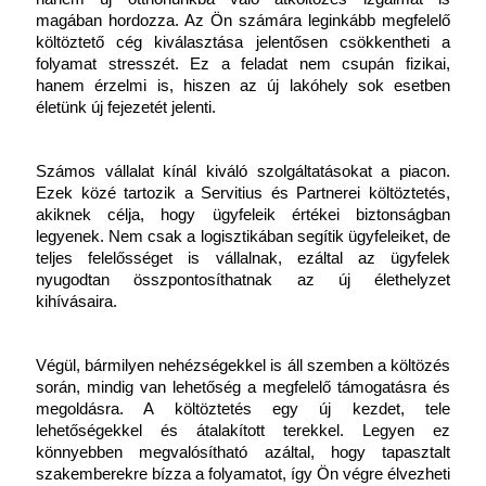
magában hordozza. Az Ön számára leginkább megfelelő 
költöztető cég kiválasztása jelentősen csökkentheti a 
folyamat stresszét. Ez a feladat nem csupán fizikai, 
hanem érzelmi is, hiszen az új lakóhely sok esetben 
életünk új fejezetét jelenti.
Számos vállalat kínál kiváló szolgáltatásokat a piacon. 
Ezek közé tartozik a Servitius és Partnerei költöztetés, 
akiknek célja, hogy ügyfeleik értékei biztonságban 
legyenek. Nem csak a logisztikában segítik ügyfeleiket, de 
teljes felelősséget is vállalnak, ezáltal az ügyfelek 
nyugodtan összpontosíthatnak az új élethelyzet 
kihívásaira.
Végül, bármilyen nehézségekkel is áll szemben a költözés 
során, mindig van lehetőség a megfelelő támogatásra és 
megoldásra. A költöztetés egy új kezdet, tele 
lehetőségekkel és átalakított terekkel. Legyen ez 
könnyebben megvalósítható azáltal, hogy tapasztalt 
szakemberekre bízza a folyamatot, így Ön végre élvezheti 