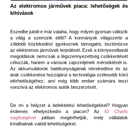
Az elektromos járművek piaca: lehetőségek és 
kihívások
Eszedbe jutott-e már valaha, hogy milyen gyorsan változik 
a világ a szemünk előtt? A kormányok világszerte a 
zöldebb közlekedést igyekeznek támogatni, ösztönözve 
az elektromos járművek terjedését. Ezek a környezetbarát 
megoldások nemcsak a légszennyezettség csökkentését 
célozzák, hanem a városok zajszintjének mérséklését is. 
Az akkumulátorok hatékonyságának növekedése és az 
árak csökkenése hozzájárul a technológia szélesebb körű 
elérhetőségéhez, ami még több ember számára teszi 
vonzóvá az elektromos autók beszerzését.
De mi a helyzet a befektetési lehetőségekkel? Hogyan 
érdemes elhelyezkedni a piacon? Az
 iO Charts 
segítségével
 jobban megérthetjük, mely vállalatok 
kínálhatnak valódi lehetőségeket.