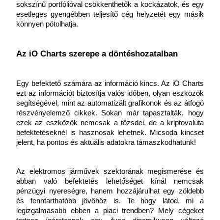
sokszínű portfólióval csökkenthetők a kockázatok, és egy 
esetleges gyengébben teljesítő cég helyzetét egy másik 
könnyen pótolhatja.
Az iO Charts szerepe a döntéshozatalban
Egy befektető számára az információ kincs. Az iO Charts 
ezt az információt biztosítja valós időben, olyan eszközök 
segítségével, mint az automatizált grafikonok és az átfogó 
részvényelemző cikkek. Sokan már tapasztalták, hogy 
ezek az eszközök nemcsak a tőzsdei, de a kriptovaluta 
befektetéseknél is hasznosak lehetnek. Micsoda kincset 
jelent, ha pontos és aktuális adatokra támaszkodhatunk!
Az elektromos járművek szektorának megismerése és 
abban való befektetés lehetőséget kínál nemcsak 
pénzügyi nyereségre, hanem hozzájárulhat egy zöldebb 
és fenntarthatóbb jövőhöz is. Te hogy látod, mi a 
legizgalmasabb ebben a piaci trendben? Mely cégeket 