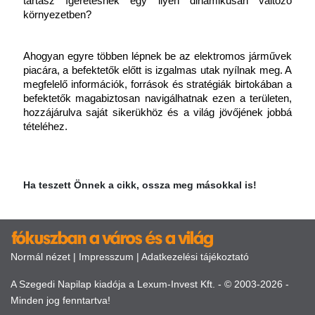
tartasz ígéretesnek egy ilyen dinamikusan változó 
környezetben?
Ahogyan egyre többen lépnek be az elektromos járművek 
piacára, a befektetők előtt is izgalmas utak nyílnak meg. A 
megfelelő információk, források és stratégiák birtokában a 
befektetők magabiztosan navigálhatnak ezen a területen, 
hozzájárulva saját sikerükhöz és a világ jövőjének jobbá 
tételéhez.
Ha teszett Önnek a cikk, ossza meg másokkal is!
Normál nézet
|
Impresszum
|
Adatkezelési tájékoztató
A Szegedi Napilap kiadója a Lexum-Invest Kft. - © 2003-2026 -
Minden jog fenntartva!