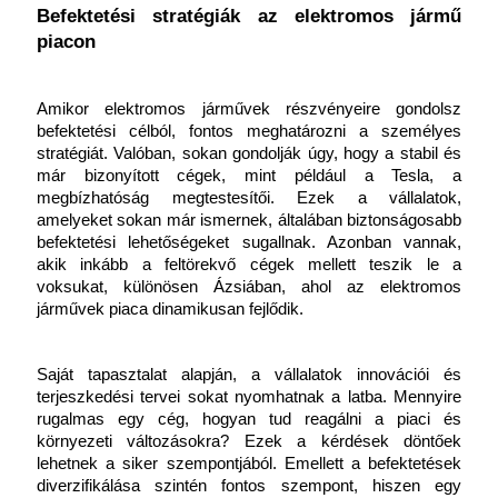
Befektetési stratégiák az elektromos jármű 
piacon
Amikor elektromos járművek részvényeire gondolsz 
befektetési célból, fontos meghatározni a személyes 
stratégiát. Valóban, sokan gondolják úgy, hogy a stabil és 
már bizonyított cégek, mint például a Tesla, a 
megbízhatóság megtestesítői. Ezek a vállalatok, 
amelyeket sokan már ismernek, általában biztonságosabb 
befektetési lehetőségeket sugallnak. Azonban vannak, 
akik inkább a feltörekvő cégek mellett teszik le a 
voksukat, különösen Ázsiában, ahol az elektromos 
járművek piaca dinamikusan fejlődik.
Saját tapasztalat alapján, a vállalatok innovációi és 
terjeszkedési tervei sokat nyomhatnak a latba. Mennyire 
rugalmas egy cég, hogyan tud reagálni a piaci és 
környezeti változásokra? Ezek a kérdések döntőek 
lehetnek a siker szempontjából. Emellett a befektetések 
diverzifikálása szintén fontos szempont, hiszen egy 