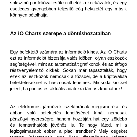
sokszínű portfólióval csökkenthetők a kockázatok, és egy 
esetleges gyengébben teljesítő cég helyzetét egy másik 
könnyen pótolhatja.
Az iO Charts szerepe a döntéshozatalban
Egy befektető számára az információ kincs. Az iO Charts 
ezt az információt biztosítja valós időben, olyan eszközök 
segítségével, mint az automatizált grafikonok és az átfogó 
részvényelemző cikkek. Sokan már tapasztalták, hogy 
ezek az eszközök nemcsak a tőzsdei, de a kriptovaluta 
befektetéseknél is hasznosak lehetnek. Micsoda kincset 
jelent, ha pontos és aktuális adatokra támaszkodhatunk!
Az elektromos járművek szektorának megismerése és 
abban való befektetés lehetőséget kínál nemcsak 
pénzügyi nyereségre, hanem hozzájárulhat egy zöldebb 
és fenntarthatóbb jövőhöz is. Te hogy látod, mi a 
legizgalmasabb ebben a piaci trendben? Mely cégeket 