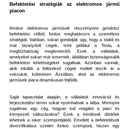
Befektetési stratégiák az elektromos jármű 
piacon
Amikor elektromos járművek részvényeire gondolsz 
befektetési célból, fontos meghatározni a személyes 
stratégiát. Valóban, sokan gondolják úgy, hogy a stabil és 
már bizonyított cégek, mint például a Tesla, a 
megbízhatóság megtestesítői. Ezek a vállalatok, 
amelyeket sokan már ismernek, általában biztonságosabb 
befektetési lehetőségeket sugallnak. Azonban vannak, 
akik inkább a feltörekvő cégek mellett teszik le a 
voksukat, különösen Ázsiában, ahol az elektromos 
járművek piaca dinamikusan fejlődik.
Saját tapasztalat alapján, a vállalatok innovációi és 
terjeszkedési tervei sokat nyomhatnak a latba. Mennyire 
rugalmas egy cég, hogyan tud reagálni a piaci és 
környezeti változásokra? Ezek a kérdések döntőek 
lehetnek a siker szempontjából. Emellett a befektetések 
diverzifikálása szintén fontos szempont, hiszen egy 