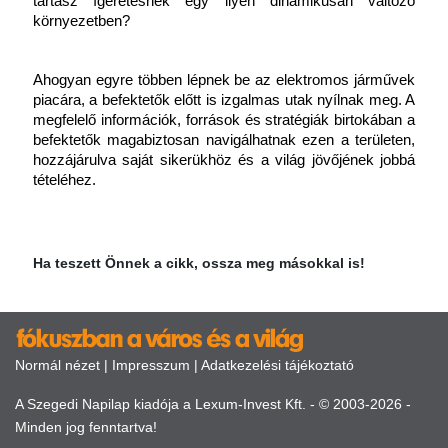
tartasz ígéretesnek egy ilyen dinamikusan változó 
környezetben?
Ahogyan egyre többen lépnek be az elektromos járművek 
piacára, a befektetők előtt is izgalmas utak nyílnak meg. A 
megfelelő információk, források és stratégiák birtokában a 
befektetők magabiztosan navigálhatnak ezen a területen, 
hozzájárulva saját sikerükhöz és a világ jövőjének jobbá 
tételéhez.
Ha teszett Önnek a cikk, ossza meg másokkal is!
Normál nézet
|
Impresszum
|
Adatkezelési tájékoztató
A Szegedi Napilap kiadója a Lexum-Invest Kft. - © 2003-2026 -
Minden jog fenntartva!