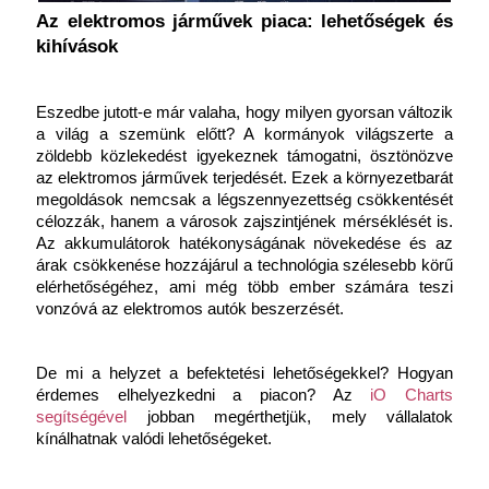
Az elektromos járművek piaca: lehetőségek és 
kihívások
Eszedbe jutott-e már valaha, hogy milyen gyorsan változik 
a világ a szemünk előtt? A kormányok világszerte a 
zöldebb közlekedést igyekeznek támogatni, ösztönözve 
az elektromos járművek terjedését. Ezek a környezetbarát 
megoldások nemcsak a légszennyezettség csökkentését 
célozzák, hanem a városok zajszintjének mérséklését is. 
Az akkumulátorok hatékonyságának növekedése és az 
árak csökkenése hozzájárul a technológia szélesebb körű 
elérhetőségéhez, ami még több ember számára teszi 
vonzóvá az elektromos autók beszerzését.
De mi a helyzet a befektetési lehetőségekkel? Hogyan 
érdemes elhelyezkedni a piacon? Az
 iO Charts 
segítségével
 jobban megérthetjük, mely vállalatok 
kínálhatnak valódi lehetőségeket.