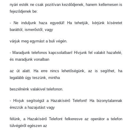
nyári esték ne csak pozitívan kezdődjenek, hanem kellemesen is
fejeződjenek be:
- Ne induljunk haza egyedül! Ha tehetjük, kérjünk kíséretet
baráttól, ismerőstől, vagy
várjuk meg egymást a buli végén.
- Maradjunk telefonos kapcsolatban! Hívjunk fel valakit hazafelé,
és maradjunk vonalban
az út alatt. Ha erre nincs lehetőségünk, az is segíthet, ha
legalább úgy teszünk, mintha
beszélnénk valakivel telefonon.
- Hívjuk segítségül a Hazakísérő Telefont! Ha bizonytalannak
érezzük a hazajutást vagy
félünk, a Hazakísérő Telefont felkeresve az operátor a telefon
túlvégéről egészen az