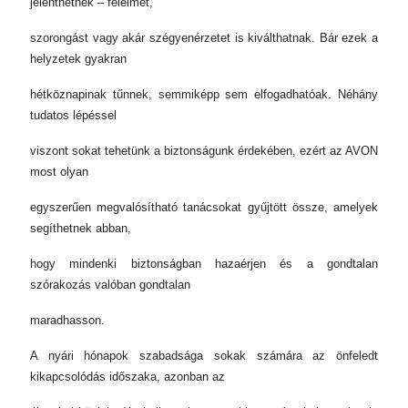
jelenthetnek – félelmet,
szorongást vagy akár szégyenérzetet is kiválthatnak. Bár ezek a
helyzetek gyakran
hétköznapinak tűnnek, semmiképp sem elfogadhatóak. Néhány
tudatos lépéssel
viszont sokat tehetünk a biztonságunk érdekében, ezért az AVON
most olyan
egyszerűen megvalósítható tanácsokat gyűjtött össze, amelyek
segíthetnek abban,
hogy mindenki biztonságban hazaérjen és a gondtalan
szórakozás valóban gondtalan
maradhasson.
A nyári hónapok szabadsága sokak számára az önfeledt
kikapcsolódás időszaka, azonban az