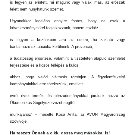
is legyen az érintett, mi magunk vagy valaki más, az erőszak
felett nem hunyhatunk szemet.
Ugyanakkor legalább ennyire fontos, hogy ne csak a
következményekkel foglalkozzunk, hanem eszköz
is legyen a kezünkben arra az esetre, ha zaklató vagy
bántalmazó szituációba kerülnénk. A prevenció,
a tudatosság erősítése, valamint a tiszteleten alapuló szemlélet
terjesztése és a közös fellépés a kulcs
ahhoz, hogy valódi változás történjen. A figyelemfelkeltő
kampányainkkal erre törekszünk, emellett
évről évre termék- és pénzadományokkal járulunk hozzá az
Ökumenikus Segélyszervezet segítő
munkájához” – mesélte Kósa Anita, az AVON Magyarország
szóvivője.
Ha teszett Önnek a cikk, ossza meg másokkal is!