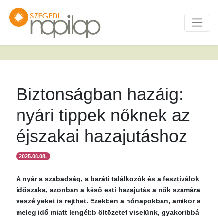
Biztonságban hazáig:
nyári tippek nőknek az
éjszakai hazajutáshoz
2025.08.08.
A nyár a szabadság, a baráti találkozók és a fesztiválok
időszaka, azonban a késő esti hazajutás a nők számára
veszélyeket is rejthet. Ezekben a hónapokban, amikor a
meleg idő miatt lengébb öltözetet viselünk, gyakoribbá