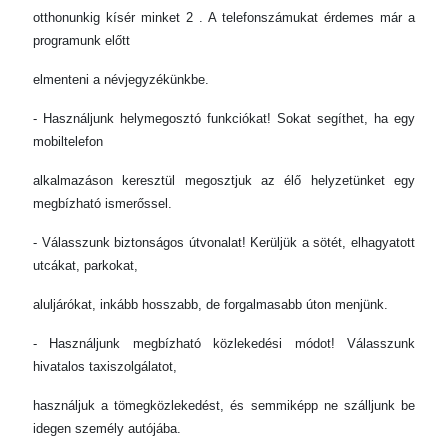
otthonunkig kísér minket 2 . A telefonszámukat érdemes már a
programunk előtt
elmenteni a névjegyzékünkbe.
- Használjunk helymegosztó funkciókat! Sokat segíthet, ha egy
mobiltelefon
alkalmazáson keresztül megosztjuk az élő helyzetünket egy
megbízható ismerőssel.
- Válasszunk biztonságos útvonalat! Kerüljük a sötét, elhagyatott
utcákat, parkokat,
aluljárókat, inkább hosszabb, de forgalmasabb úton menjünk.
- Használjunk megbízható közlekedési módot! Válasszunk
hivatalos taxiszolgálatot,
használjuk a tömegközlekedést, és semmiképp ne szálljunk be
idegen személy autójába.