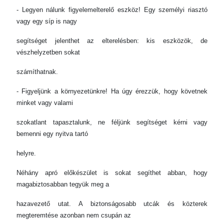
- Legyen nálunk figyelemelterelő eszköz! Egy személyi riasztó
vagy egy síp is nagy
segítséget jelenthet az elterelésben: kis eszközök, de
vészhelyzetben sokat
számíthatnak.
- Figyeljünk a környezetünkre! Ha úgy érezzük, hogy követnek
minket vagy valami
szokatlant tapasztalunk, ne féljünk segítséget kérni vagy
bemenni egy nyitva tartó
helyre.
Néhány apró előkészület is sokat segíthet abban, hogy
magabiztosabban tegyük meg a
hazavezető utat. A biztonságosabb utcák és közterek
megteremtése azonban nem csupán az