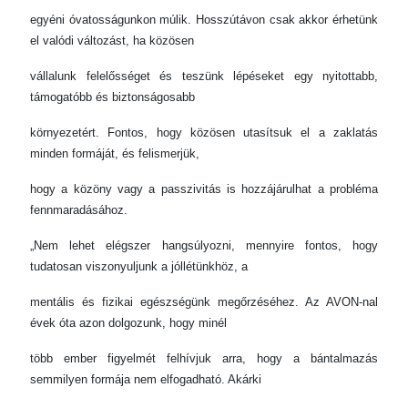
egyéni óvatosságunkon múlik. Hosszútávon csak akkor érhetünk
el valódi változást, ha közösen
vállalunk felelősséget és teszünk lépéseket egy nyitottabb,
támogatóbb és biztonságosabb
környezetért. Fontos, hogy közösen utasítsuk el a zaklatás
minden formáját, és felismerjük,
hogy a közöny vagy a passzivitás is hozzájárulhat a probléma
fennmaradásához.
„Nem lehet elégszer hangsúlyozni, mennyire fontos, hogy
tudatosan viszonyuljunk a jóllétünkhöz, a
mentális és fizikai egészségünk megőrzéséhez. Az AVON-nal
évek óta azon dolgozunk, hogy minél
több ember figyelmét felhívjuk arra, hogy a bántalmazás
semmilyen formája nem elfogadható. Akárki