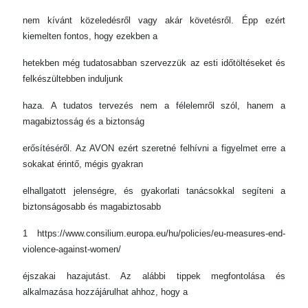
nem kívánt közeledésről vagy akár követésről. Épp ezért
kiemelten fontos, hogy ezekben a
hetekben még tudatosabban szervezzük az esti időtöltéseket és
felkészültebben induljunk
haza. A tudatos tervezés nem a félelemről szól, hanem a
magabiztosság és a biztonság
erősítéséről. Az AVON ezért szeretné felhívni a figyelmet erre a
sokakat érintő, mégis gyakran
elhallgatott jelenségre, és gyakorlati tanácsokkal segíteni a
biztonságosabb és magabiztosabb
1 https://www.consilium.europa.eu/hu/policies/eu-measures-end-
violence-against-women/
éjszakai hazajutást. Az alábbi tippek megfontolása és
alkalmazása hozzájárulhat ahhoz, hogy a