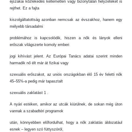
éjszakai közlekedés kellemetlen vagy bizonytalan helyzeteket is
rejthet. Ez a fajta
kiszolgáltatottság azonban nemcsak az évszakhoz, hanem egy
mélyebb társadalmi
problémához is kapcsolódik, hiszen a nők és lányok elleni
erőszak világszerte komoly emberi
jogi kihívást jelent. Az Európai Tanács adatai szerint minden
harmadik nő élt már át fizikai vagy
szexuális erőszakot, az uniós országokban élő 15 év feletti nők
45–55%-a pedig már tapasztalt
szexuális zaklatást 1 .
A nyári estéken, amikor az utcák kiürülnek, de sokan még úton
vannak a szabadtéri programok
után, könnyebben előfordulhat, hogy a nők zaklatás áldozatául
esnek – legyen szó füttyszóról,