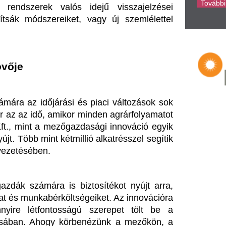
a is biztosítékot nyújt arra, 
érköltségeiket. Az innovációra 
ontosságú szerepet tölt be a 
hogy körbenézünk a mezőkön, a 
i, hogy az újítások – az ISOBUS-
cát.
évhitben élhet csaknem 350
Az agrárválságra t
zer család, azt hiszik,
hamarabb és több
egúszhatnak egy
juthatnak a gazdá