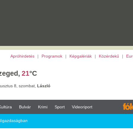
etés
|
Programok
|
Képgalériák
|
Közérdekű
|
Európai Unió
|
TV
|
Archívu
1
°C
ombat,
László
vár
Krimi
Sport
Videoriport
n