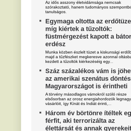
"A magyarok el akarják lopni
V
tőlünk" - Megőrült a román
3
sajtó, a Fradi hőséről
m
cikkeznek
Az
je
Marius Corbura fáj a foga Magyarország és
Románia válogatottjának is, Bukarestben már most
Ó
rettegnek.
u
"Hol a csapatunk?" -
é
Szétverték a felvidéki
s