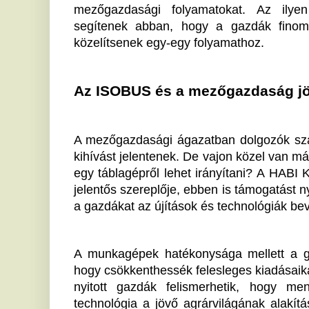
A munkagépek hatékonysága mellett a gazdák számár
hogy csökkenthessék felesleges kiadásaikat és munkab
nyitott gazdák felismerhetik, hogy mennyire létf
technológia a jövő agrárvilágának alakításában. A
fejlődés valóban kézzelfogható, és nem túlzás állítan
szal együtt – alapvetően formálják át a földművelés ar
Ha tetszett a cikk Önnek, ossza meg ismerőseivel!
A 100 éves „gengszter
T
nagymama” újradefiniálta az
e
öregedést
m