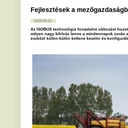
Az ISOBUS technológia forradalmi változást hozott a mezőgazd
milyen nagy kihívás lenne a mindennapok során a modern gaz
eszközt külön-külön kellene kezelni és konfigurálni?