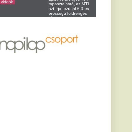
ekintettel
 pénzhet
k