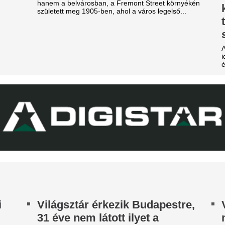
sé Mourinhót és Vinícius Júniort szétszedték a
Ferencváros elleni mérkőzés 
jongók.
New York Palace Budapest Ho
z egyik népszerű sportág
Durva balhé volt 
eljesen eltűnik a közmédiáról
egymással és a m
szekusokkal vere
get ért egy korszak.
nézők
égre elpasszolja Erik ten Hag
Rendbontás miatt kellett int
gyik legrosszabb igazolását a
stadionjában.
anchester United
Mesterhármast lőtt
y ideje igyekeznek tőle megszabadulni.
máris vinné az Ar
Manchester Unite
Villámkarrier?