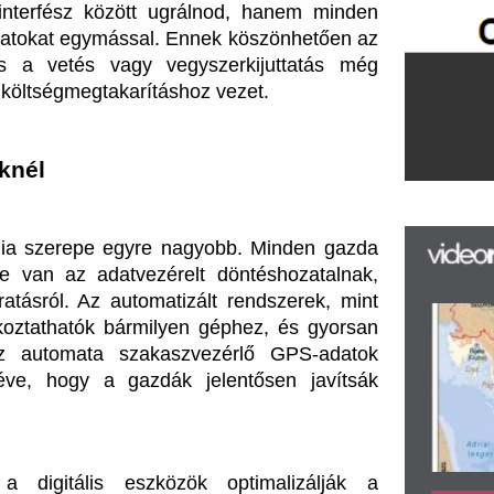
 automatizált rendszerek, mint 
F
m
 bármilyen géphez, és gyorsan 
H
a szakaszvezérlő GPS-adatok 
P
a gazdák jelentősen javítsák 
l
k
k
H
 eszközök optimalizálják a 
új
 valós idejű visszajelzései 
ta
az
reiket, vagy új szemlélettel 
er
rá
Ho
ke
árási és piaci változások sok 
, amikor minden agrárfolyamatot 
a mezőgazdasági innováció egyik 
t kétmillió alkatrésszel segítik 
n.