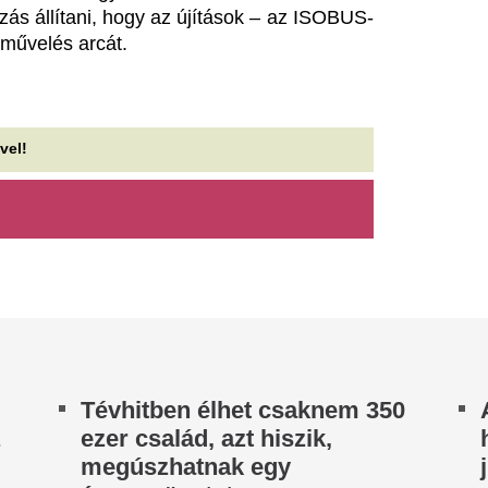
ramszünetet
Bóna Szabolcs: minden korá
kezdődik a közvetlen agrárt
 köztük van?
előlegfizetése.
eért Trump szélerőmű-
Kevés terem ebbő
yűlölete: egymilliárd dollárt
gyümölcsből, neh
izetnek egy német cégnek,
elé néz az ágazat
ogy leállítsa az amerikai
A valenciai régióban 2026-20
rojektjeit
mélyponton marad a citrusfél
mértékű növekedést várnak. A
 amerikai elnök inkább is a fosszilis
Tisza-kormány: m
ergiahordozók állami támogatásában hisz.
Tisza-frakciója az 
elfoghatatlan fájdalom:
köztársasági elnök
érjével együtt menekült a
személyéről, átme
alálba az imádott magyar
fellélegzés az
zínésznő, miután ez történt
energiaválságban
gyon szomorú, ami történt.
Stabilizálódott Magyarország
hol a legenda született: Az
vízellátása, ezért péntektől
redeti Las Vegas
fogyasztáscsökkentés, szomba
Magyar Péter: „Ne
 eredeti Las Vegas nem a mai híres Strip-en,
nem a belvárosban, a Fremont Street környékén
károgókkal, mert 
ületett meg 1905-ben, ahol a város legelső...
többen vagyunk, 
szeretjük igazán 