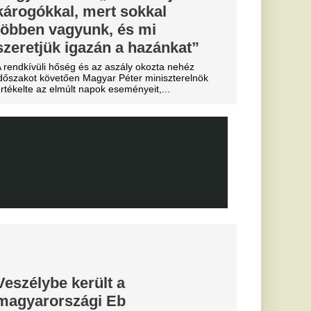
előtt az Anantara
telben száll meg.
Miskolcon,
agyar
kedtek a
ézkedni a DVTK
 a csatár,
senal és a
d