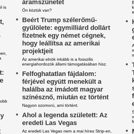
A rendkívüli hőség és az asz
időszakot követően Magyar P
értékelte az elmúlt napok ese
ilágsztár érkezik Budapestre,
Veszélybe került 
1 éve nem látott ilyet a
magyarországi E
agyar főváros
megrendezése a M
téri tűz miatt
 emberek percek alatt elkapkodták az összes
gyet.
Pósfai Gábor is megszólalt.
riási felfordulás a Dohány
Fradi-Real: Világs
tca sarkán, a Budapestre
el Budapestet - it
rkezett Real Madrid
első képek, videó
zállodájánál
Megérkezett Budapestre a Re