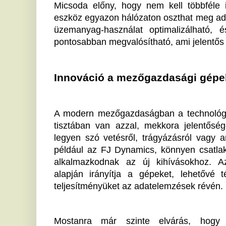
legyen szó vetésről, trágyázásról vagy aratásról. Az
például az FJ Dynamics, könnyen csatlakoztathatók
alkalmazkodnak az új kihívásokhoz. Az automat
alapján irányítja a gépeket, lehetővé téve, hogy 
teljesítményüket az adatelemzések révén.
Mostanra már szinte elvárás, hogy a digitális
mezőgazdasági folyamatokat. Az ilyen rendszerek
segítenek abban, hogy a gazdák finomítsák módsze
közelítsenek egy-egy folyamathoz.
Az ISOBUS és a mezőgazdaság jövője
A mezőgazdasági ágazatban dolgozók számára az időj
kihívást jelentenek. De vajon közel van már az az idő
egy táblagépről lehet irányítani? A HABI Kft., mint 
jelentős szereplője, ebben is támogatást nyújt. Több min
a gazdákat az újítások és technológiák bevezetésébe