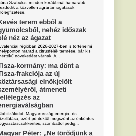
ály okozta nehéz
éter miniszterelnök
ményeit,...
a
b
arczibányi
ztárok lepték
t vannak az
k
al Madrid, amely a