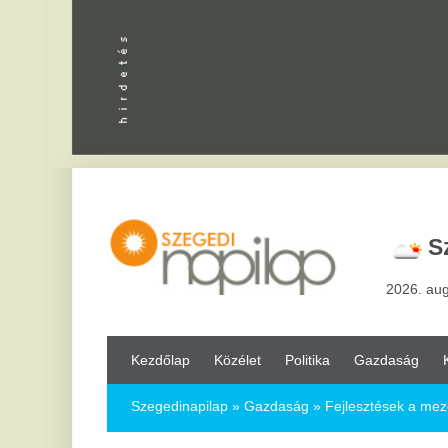
Apróhird
Szeged,
2
2026. augusztus 8, sz
Kezdőlap
Közélet
Politika
Gazdaság
Kultúra
Bul
Szegedinapilap
»
Gazdaság »
Fejlesztések a mezőgazdaságba
Fejlesztések a mezőgazdaságban
2026.06.02.