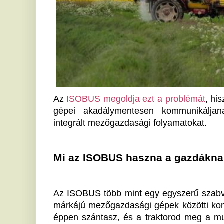
Az
 ISOBUS megoldja ezt a problémát
, hiszen lehetőv
gépei akadálymentesen kommunikáljanak egymás
integrált mezőgazdasági folyamatokat.
Mi az ISOBUS haszna a gazdáknak?
Az ISOBUS több mint egy egyszerű szabvány; egy eszk
márkájú mezőgazdasági gépek közötti kommunikációs
éppen szántasz, és a traktorod meg a munkagéped k
Micsoda előny, hogy nem kell többféle interfész k
eszköz egyazon hálózaton oszthat meg adatokat egy
üzemanyag-használat optimalizálható, és a vetés
pontosabban megvalósítható, ami jelentős költségmeg
Innováció a mezőgazdasági gépeknél
A modern mezőgazdaságban a technológia szerepe 
tisztában van azzal, mekkora jelentősége van az a