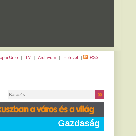
m
|
Hírlevél
|
RSS
Gazdaság