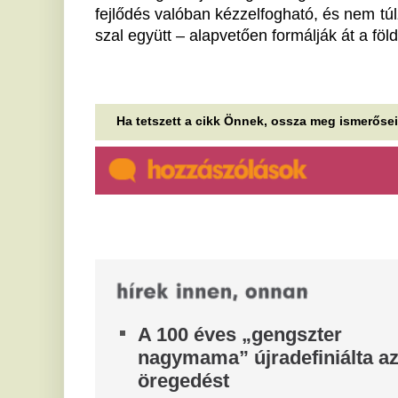
á
Az idős asszony életvidámsága nemcsak
szórakoztató, hanem tudományos szempontból is
Ön
tanulságos.
B
Egymaga oltotta az erdőtüzet,
g
míg kiértek a tűzoltók:
f
füstmérgezést kapott a bátor
h
erdész
p
Munka közben észlelt tüzet a kiskunsági erdőben,
majd a tűzfészket megkeresve azonnal oltásba
Az
kezdett a tűzoltók kiérkezéséig egy...
en
Száz százalékos vám is jöhet:
F
az amerikai szenátus döntése
f
Magyarországot is érintheti
h
s
A törvény másodlagos vámokról szóló része
elsősorban az orosz energiahordozók legnagyobb
Na
vásárlóit, így Kínát és Indiát érinti,...
A
Három év börtönre ítéltek egy
e
férfit, aki terrorizálta az
élettársát és annak gyerekeit
Az
ha
Ittasan rendszeresen bántalmazta a nőt a két
sz
kiskorú gyerek előtt, előfordult, hogy késsel
fenyegette őket.