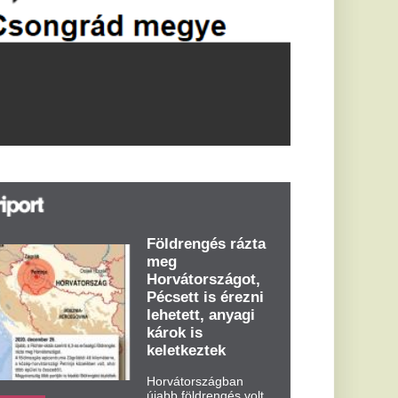
öldrengés rázta
eg
orvátországot,
écsett is érezni
ehetett, anyagi
árok is
eletkeztek
orvátországban
abb földrengés volt
pasztalható, az MTI
t írja: ezúttal 6,3-es
ősségű földrengés
zta meg
rvátországot
dden kora...