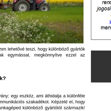
é teszi, hogy különböző gyártók 
sal, megkönnyítve ezzel az 
öz, ami áthidalja a különféle 
 szakadékot. Képzeld el, hogy 
ülönböző gyártótól származik! 
özött ugrálnod, hanem minden 
mással. Ennek köszönhetően az 
 vagy vegyszerkijuttatás még 
takarításhoz vezet.
egyre nagyobb. Minden gazda 
datvezérelt döntéshozatalnak, 