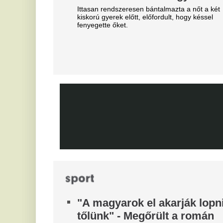
magyarok büszkeségét, óriási
Jo
a felháborodás
ra
dac
A
Azonnal örömünnep tört ki
t
Liverpoolban, változik a
Vé
Bajnokok Ligája szabályzata
V
Olyan szabályról van szó, amely korábban ár
e
durván sújtotta Szoboszlai Dominik csapatát a
M
Bajnokok Ligájában.
Tévécsatorna hozta le a
Eg
különös szexbotrány részleteit
Furcsa dolgokra derült fény a világbajnokságot
megjárt focinemzetnél.