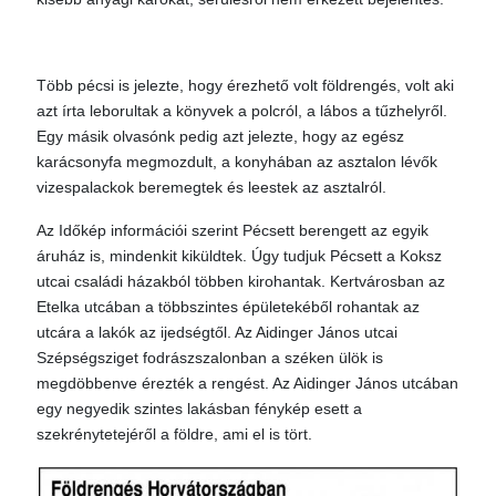
Több pécsi is jelezte, hogy érezhető volt földrengés, volt aki
azt írta leborultak a könyvek a polcról, a lábos a tűzhelyről.
Egy másik olvasónk pedig azt jelezte, hogy az egész
karácsonyfa megmozdult, a konyhában az asztalon lévők
vizespalackok beremegtek és leestek az asztalról.
Az Időkép információi szerint Pécsett berengett az egyik
áruház is, mindenkit kiküldtek. Úgy tudjuk Pécsett a Koksz
utcai családi házakból többen kirohantak. Kertvárosban az
Etelka utcában a többszintes épületekéből rohantak az
utcára a lakók az ijedségtől. Az Aidinger János utcai
Szépségsziget fodrászszalonban a széken ülök is
megdöbbenve érezték a rengést. Az Aidinger János utcában
egy negyedik szintes lakásban fénykép esett a
szekrénytetejéről a földre, ami el is tört.