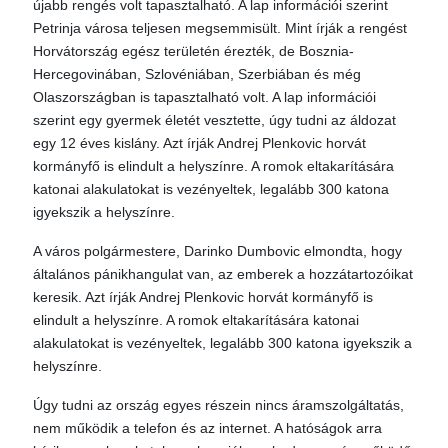
újabb rengés volt tapasztalható. A lap információi szerint
Petrinja városa teljesen megsemmisült. Mint írják a rengést
Horvátország egész területén érezték, de Bosznia-
Hercegovinában, Szlovéniában, Szerbiában és még
Olaszországban is tapasztalható volt. A lap információi
szerint egy gyermek életét vesztette, úgy tudni az áldozat
egy 12 éves kislány. Azt írják Andrej Plenkovic horvát
kormányfő is elindult a helyszínre. A romok eltakarítására
katonai alakulatokat is vezényeltek, legalább 300 katona
igyekszik a helyszínre.
A város polgármestere, Darinko Dumbovic elmondta, hogy
általános pánikhangulat van, az emberek a hozzátartozóikat
keresik. Azt írják Andrej Plenkovic horvát kormányfő is
elindult a helyszínre. A romok eltakarítására katonai
alakulatokat is vezényeltek, legalább 300 katona igyekszik a
helyszínre.
Úgy tudni az ország egyes részein nincs áramszolgáltatás,
nem működik a telefon és az internet. A hatóságok arra