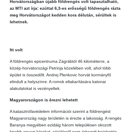
Horvátországban újabb földrengés volt tapasztalható,
az MTI azt írja: ezúttal 6,3-es erősségű földrengés rázta
meg Horvátországot kedden kora délután, sérültek is
lehetnek.
Itt volt
A földrengés epicentruma Zágrábtól 46 kilométerre, a
közép-horvátországi Petrinja közelében volt, ahol több
épület is összedőlt. Andrej Plenkovic horvát kormányfő
elindult a helyszínre. A romok eltakarítására katonai
alakulatokat is vezényeltek.
Magyarországon is érezni lehetett
A katasztrófavédelem információi szerint a földrengést
Magyarország nagy területén is érezte a lakosság. A rengés
Baranya megyében ezidáig három településen okozott
kisebb anyagi károkat, sérülésről nem érkezett bejelentés.