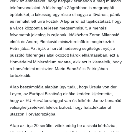
kérik az embereket, hogy hagyják szabadon a még működő
telefonvonalakat. A földrengés Zágrábban is megrongált
épületeket, a lakosság egy része elhagyja a fővárost, pánik
és rémület lett úrrá köztük. A lap arról ad tájékoztatást, hogy
a város központja teljesen megsemmisült, a mentési
folyamatok jelenleg is zajlanak. Időközben Zoran Milanović
elnök és Andrej Plenković miniszterelnök is megérkeztek
Petrinjába. Azt írják a horvát hadsereg segítséget nyújt a
pusztító földrengés által okozott károk elhárításában, ezt a
Honvédelmi Minisztérium tudatta, akik azt is kiemelték, hogy
a honvédelmi miniszter, Mario Banožić is Petrinjában
tartózkodik.
A lap beszámolója alapján úgy tudju, hogy Ursula von der
Leyen, az Európai Bizottság elnöke kedden kijelentette,
hogy az EU Horvátországgal van és felkérte Janez Lenarčič
válsághelyzetekért felelős biztost, hogy haladéktalanul
utazzon Horvátországba.
A lap azt írja 20 sérültet vittek eddig be a sisaki kórházba,