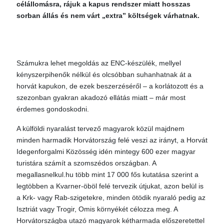
célállomásra, rájuk a kapus rendszer miatt hosszas
sorban állás és nem várt „extra” költségek várhatnak.
Számukra lehet megoldás az ENC-készülék, mellyel
kényszerpihenők nélkül és olcsóbban suhanhatnak át a
horvát kapukon, de ezek beszerzéséről – a korlátozott és a
szezonban gyakran akadozó ellátás miatt – már most
érdemes gondoskodni.
A külföldi nyaralást tervező magyarok közül majdnem
minden harmadik Horvátország felé veszi az irányt, a Horvát
Idegenforgalmi Közösség idén mintegy 600 ezer magyar
turistára számít a szomszédos országban. A
megallasnelkul.hu több mint 17 000 fős kutatása szerint a
legtöbben a Kvarner-öböl felé tervezik útjukat, azon belül is
a Krk- vagy Rab-szigetekre, minden ötödik nyaraló pedig az
Isztriát vagy Trogir, Omis környékét célozza meg. A
Horvátországba utazó magyarok kétharmada előszeretettel