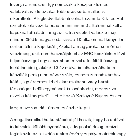
levonja a rendszer. Így nemcsak a készpénzfizetés,
valutaváltás, de az akár több órás sorban állás is
elkerülhető. A legkedveltebb úti célnak számító Krk- és Rab-
szigetek felé vezető odaúton minimum 3 alkalommal kell a
kapuknál áthaladni, míg az Isztria vidékét választó majd
minden ötödik magyar oda-vissza 10 alkalommal kényetlen
sorban állni a kapuknál. „Azokat a magyarokat sem érheti
veszteség, akik nem használják fel az ENC-készüléken lévő
teljes összeget egy szezonban, mivel a feltöltött összeg
korlátlan ideig, akár 5-10 év múlva is felhasználható, a
készülék pedig nem névre szóló, és nem is rendszámhoz
kötött, így érdemes lehet akár családon vagy baráti
társaságon belül egymásnak is továbbadni, megosztva
ezzel a költségeket” – tette hozzá Szalayné Bujdos Eszter.
Még a szezon előtt érdemes észbe kapni
A megallasnelkul.hu kutatásából jól látszik, hogy ha autóval
indul valaki külföldi nyaralásra, a legutolsó dolog, amivel
foglalkozik, az a fizetős utakra érvényes pályamatricák vagy