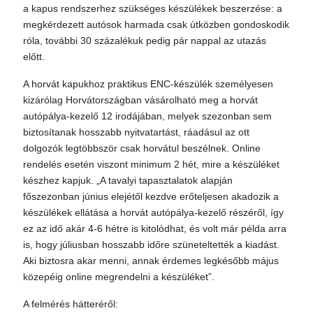
a kapus rendszerhez szükséges készülékek beszerzése: a
megkérdezett autósok harmada csak útközben gondoskodik
róla, további 30 százalékuk pedig pár nappal az utazás
előtt.
A horvát kapukhoz praktikus ENC-készülék személyesen
kizárólag Horvátországban vásárolható meg a horvát
autópálya-kezelő 12 irodájában, melyek szezonban sem
biztosítanak hosszabb nyitvatartást, ráadásul az ott
dolgozók legtöbbször csak horvátul beszélnek. Online
rendelés esetén viszont minimum 2 hét, mire a készüléket
készhez kapjuk. „A tavalyi tapasztalatok alapján
főszezonban június elejétől kezdve erőteljesen akadozik a
készülékek ellátása a horvát autópálya-kezelő részéről, így
ez az idő akár 4-6 hétre is kitolódhat, és volt már példa arra
is, hogy júliusban hosszabb időre szüneteltették a kiadást.
Aki biztosra akar menni, annak érdemes legkésőbb május
közepéig online megrendelni a készüléket”.
A felmérés hátteréről: