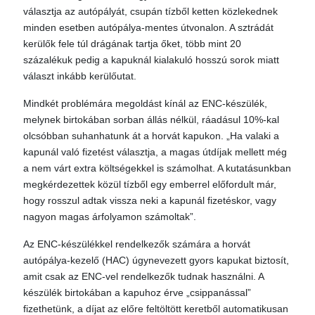
választja az autópályát, csupán tízből ketten közlekednek
minden esetben autópálya-mentes útvonalon. A sztrádát
kerülők fele túl drágának tartja őket, több mint 20
százalékuk pedig a kapuknál kialakuló hosszú sorok miatt
választ inkább kerülőutat.
Mindkét problémára megoldást kínál az ENC-készülék,
melynek birtokában sorban állás nélkül, ráadásul 10%-kal
olcsóbban suhanhatunk át a horvát kapukon. „Ha valaki a
kapunál való fizetést választja, a magas útdíjak mellett még
a nem várt extra költségekkel is számolhat. A kutatásunkban
megkérdezettek közül tízből egy emberrel előfordult már,
hogy rosszul adtak vissza neki a kapunál fizetéskor, vagy
nagyon magas árfolyamon számoltak”.
Az ENC-készülékkel rendelkezők számára a horvát
autópálya-kezelő (HAC) úgynevezett gyors kapukat biztosít,
amit csak az ENC-vel rendelkezők tudnak használni. A
készülék birtokában a kapuhoz érve „csippanással”
fizethetünk, a díjat az előre feltöltött keretből automatikusan