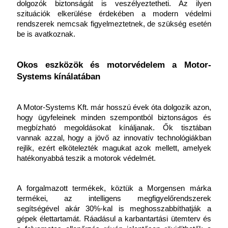
dolgozók biztonságát is veszélyeztetheti. Az ilyen 
szituációk elkerülése érdekében a modern védelmi 
rendszerek nemcsak figyelmeztetnek, de szükség esetén 
be is avatkoznak.
Okos eszközök és motorvédelem a Motor-
Systems kínálatában
A Motor-Systems Kft. már hosszú évek óta dolgozik azon, 
hogy ügyfeleinek minden szempontból biztonságos és 
megbízható megoldásokat kínáljanak. Ők tisztában 
vannak azzal, hogy a jövő az innovatív technológiákban 
rejlik, ezért elkötelezték magukat azok mellett, amelyek 
hatékonyabbá teszik a motorok védelmét.
A forgalmazott termékek, köztük a Morgensen márka 
termékei, az intelligens megfigyelőrendszerek 
segítségével akár 30%-kal is meghosszabbíthatják a 
gépek élettartamát. Ráadásul a karbantartási ütemterv és 