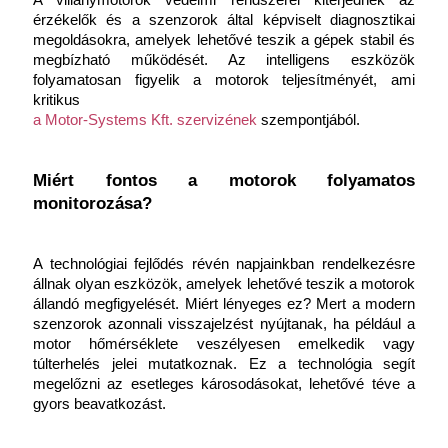
A villanymotorok védelmi rendszerei kiterjednek az 
érzékelők és a szenzorok által képviselt diagnosztikai 
megoldásokra, amelyek lehetővé teszik a gépek stabil és 
megbízható működését. Az intelligens eszközök 
folyamatosan figyelik a motorok teljesítményét, ami 
kritikus
a ​​Motor-Systems Kft. szervizének
 szempontjából.
Miért fontos a motorok folyamatos 
monitorozása?
A technológiai fejlődés révén napjainkban rendelkezésre 
állnak olyan eszközök, amelyek lehetővé teszik a motorok 
állandó megfigyelését. Miért lényeges ez? Mert a modern 
szenzorok azonnali visszajelzést nyújtanak, ha például a 
motor hőmérséklete veszélyesen emelkedik vagy 
túlterhelés jelei mutatkoznak. Ez a technológia segít 
megelőzni az esetleges károsodásokat, lehetővé téve a 
gyors beavatkozást.