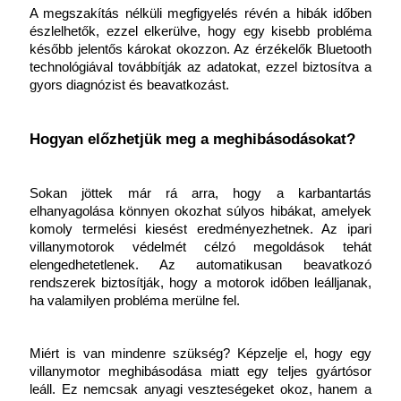
A megszakítás nélküli megfigyelés révén a hibák időben 
észlelhetők, ezzel elkerülve, hogy egy kisebb probléma 
később jelentős károkat okozzon. Az érzékelők Bluetooth 
technológiával továbbítják az adatokat, ezzel biztosítva a 
gyors diagnózist és beavatkozást.
Hogyan előzhetjük meg a meghibásodásokat?
Sokan jöttek már rá arra, hogy a karbantartás 
elhanyagolása könnyen okozhat súlyos hibákat, amelyek 
komoly termelési kiesést eredményezhetnek. Az ipari 
villanymotorok védelmét célzó megoldások tehát 
elengedhetetlenek. Az automatikusan beavatkozó 
rendszerek biztosítják, hogy a motorok időben leálljanak, 
ha valamilyen probléma merülne fel.
Miért is van mindenre szükség? Képzelje el, hogy egy 
villanymotor meghibásodása miatt egy teljes gyártósor 
leáll. Ez nemcsak anyagi veszteségeket okoz, hanem a 