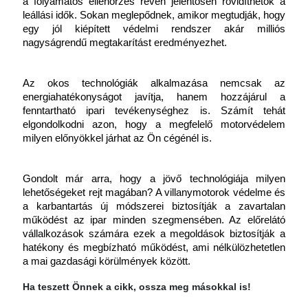
a folyamatos ellenőrzés révén jelentősen rövidíthetők a 
leállási idők. Sokan meglepődnek, amikor megtudják, hogy 
egy jól kiépített védelmi rendszer akár milliós 
nagyságrendű megtakarítást eredményezhet.
Az okos technológiák alkalmazása nemcsak az 
energiahatékonyságot javítja, hanem hozzájárul a 
fenntartható ipari tevékenységhez is. Számít tehát 
elgondolkodni azon, hogy a megfelelő motorvédelem 
milyen előnyökkel járhat az Ön cégénél is.
Gondolt már arra, hogy a jövő technológiája milyen 
lehetőségeket rejt magában? A villanymotorok védelme és 
a karbantartás új módszerei biztosítják a zavartalan 
működést az ipar minden szegmensében. Az előrelátó 
vállalkozások számára ezek a megoldások biztosítják a 
hatékony és megbízható működést, ami nélkülözhetetlen 
a mai gazdasági körülmények között.
Ha teszett Önnek a cikk, ossza meg másokkal is!