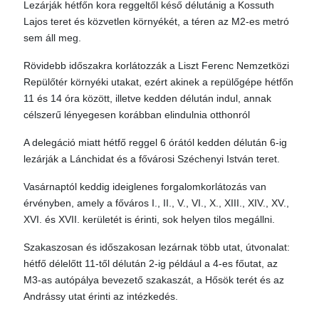
Lezárják hétfőn kora reggeltől késő délutánig a Kossuth
Lajos teret és közvetlen környékét, a téren az M2-es metró
sem áll meg.
Rövidebb időszakra korlátozzák a Liszt Ferenc Nemzetközi
Repülőtér környéki utakat, ezért akinek a repülőgépe hétfőn
11 és 14 óra között, illetve kedden délután indul, annak
célszerű lényegesen korábban elindulnia otthonról
A delegáció miatt hétfő reggel 6 órától kedden délután 6-ig
lezárják a Lánchidat és a fővárosi Széchenyi István teret.
Vasárnaptól keddig ideiglenes forgalomkorlátozás van
érvényben, amely a főváros I., II., V., VI., X., XIII., XIV., XV.,
XVI. és XVII. kerületét is érinti, sok helyen tilos megállni.
Szakaszosan és időszakosan lezárnak több utat, útvonalat:
hétfő délelőtt 11-től délután 2-ig például a 4-es főutat, az
M3-as autópálya bevezető szakaszát, a Hősök terét és az
Andrássy utat érinti az intézkedés.