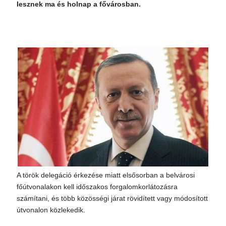
lesznek ma és holnap a fővárosban.
A török delegáció érkezése miatt elsősorban a belvárosi
főútvonalakon kell időszakos forgalomkorlátozásra
számítani, és több közösségi járat rövidített vagy módosított
útvonalon közlekedik.