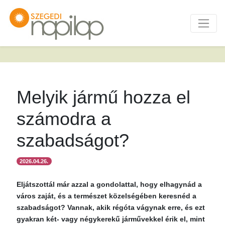
Melyik jármű hozza el
számodra a
szabadságot?
2026.04.26.
Eljátszottál már azzal a gondolattal, hogy elhagynád a
város zaját, és a természet közelségében keresnéd a
szabadságot? Vannak, akik régóta vágynak erre, és ezt
gyakran két- vagy négykerekű járművekkel érik el, mint