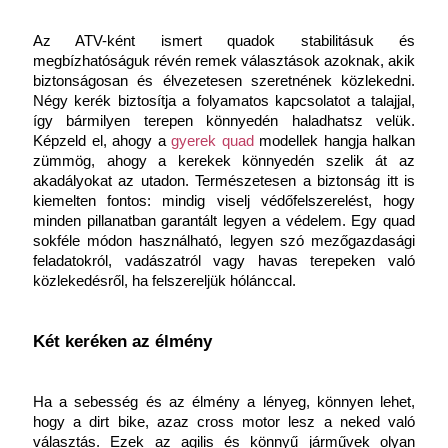
Az ATV-ként ismert quadok stabilitásuk és 
megbízhatóságuk révén remek választások azoknak, akik 
biztonságosan és élvezetesen szeretnének közlekedni. 
Négy kerék biztosítja a folyamatos kapcsolatot a talajjal, 
így bármilyen terepen könnyedén haladhatsz velük. 
Képzeld el, ahogy a
gyerek quad
 modellek hangja halkan 
zümmög, ahogy a kerekek könnyedén szelik át az 
akadályokat az utadon. Természetesen a biztonság itt is 
kiemelten fontos: mindig viselj védőfelszerelést, hogy 
minden pillanatban garantált legyen a védelem. Egy quad 
sokféle módon használható, legyen szó mezőgazdasági 
feladatokról, vadászatról vagy havas terepeken való 
közlekedésről, ha felszereljük hólánccal.
Két keréken az élmény
Ha a sebesség és az élmény a lényeg, könnyen lehet, 
hogy a dirt bike, azaz cross motor lesz a neked való 
választás. Ezek az agilis és könnyű járművek olyan 