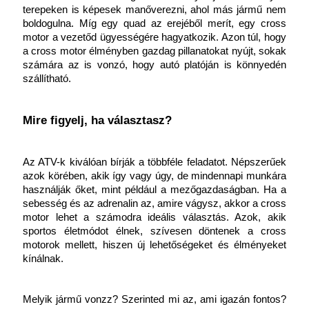
terepeken is képesek manőverezni, ahol más jármű nem 
boldogulna. Míg egy quad az erejéből merít, egy cross 
motor a vezetőd ügyességére hagyatkozik. Azon túl, hogy 
a cross motor élményben gazdag pillanatokat nyújt, sokak 
számára az is vonzó, hogy autó platóján is könnyedén 
szállítható.
Mire figyelj, ha választasz?
Az ATV-k kiválóan bírják a többféle feladatot. Népszerűek 
azok körében, akik így vagy úgy, de mindennapi munkára 
használják őket, mint például a mezőgazdaságban. Ha a 
sebesség és az adrenalin az, amire vágysz, akkor a cross 
motor lehet a számodra ideális választás. Azok, akik 
sportos életmódot élnek, szívesen döntenek a cross 
motorok mellett, hiszen új lehetőségeket és élményeket 
kínálnak.
Melyik jármű vonzz? Szerinted mi az, ami igazán fontos? 