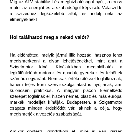
Míg az ATV stabilitást és megbízhatóságot nyújt, a cross 
motor az energiát és a szabadságot képviseli. Válaszd ki 
a szívedhez legközelebb állót, és indulj neki az 
élményeknek!
Hol találhatod meg a neked valót?
Ha eldöntötted, melyik jármű illik hozzád, hasznos lehet 
megismerkedni a olyan lehetőségekkel, mint amit a 
Szigetmotor kínál. Kínálatukban megtalálhatók a 
legkülönfélébb motorok és quadok, gyerekek és felnőttek 
számára egyaránt. Nemcsak értékesítéssel foglalkoznak, 
hanem teljes körű szervizszolgáltatást is nyújtanak, ami 
különösen praktikus. A magyar piacon kiemelkedő 
szerepet foglalnak el, hiszen német, olasz és más európai 
márkák modelljeit kínálják. Budapesten, a Szigetmotor 
csapata minden érdeklődőt vár, akinek a célja, hogy 
megismerjék a vezetés szabadságát.
Amikor döntesz, gondolkodj el, mire is van igazán 