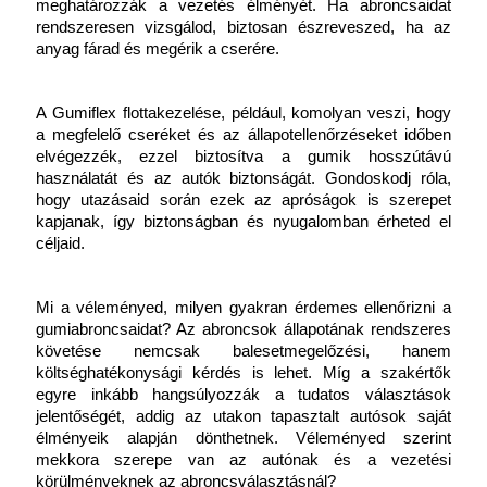
meghatározzák a vezetés élményét. Ha abroncsaidat 
rendszeresen vizsgálod, biztosan észreveszed, ha az 
anyag fárad és megérik a cserére.
A Gumiflex flottakezelése, például, komolyan veszi, hogy 
a megfelelő cseréket és az állapotellenőrzéseket időben 
elvégezzék, ezzel biztosítva a gumik hosszútávú 
használatát és az autók biztonságát. Gondoskodj róla, 
hogy utazásaid során ezek az apróságok is szerepet 
kapjanak, így biztonságban és nyugalomban érheted el 
céljaid.
Mi a véleményed, milyen gyakran érdemes ellenőrizni a 
gumiabroncsaidat? Az abroncsok állapotának rendszeres 
követése nemcsak balesetmegelőzési, hanem 
költséghatékonysági kérdés is lehet. Míg a szakértők 
egyre inkább hangsúlyozzák a tudatos választások 
jelentőségét, addig az utakon tapasztalt autósok saját 
élményeik alapján dönthetnek. Véleményed szerint 
mekkora szerepe van az autónak és a vezetési 
körülményeknek az abroncsválasztásnál?