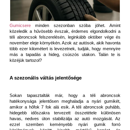
Gumicsere
 minden szezonban szóba jöhet. Amint 
közeledik a hűvösebb évszak, érdemes elgondolkodni a 
téli abroncsok felszerelésén, leginkább október vége és 
november eleje környékén. Azok az autósok, akik havonta 
több ezer kilométert is levezetnek, tudják, hogy mennyire 
más a tapadás a hideg, csúszós utakon. Talán te is 
közéjük tartozol?
A szezonális váltás jelentősége
Sokan tapasztalták már, hogy a téli abroncsok 
hatékonysága jelentősen meghaladja a nyári gumikét, 
amikor a hőfok 7 fok alá esik. A téli abroncsok puhább, 
hidegebb időszakra tervezett összetétele különösen 
havas, nedves úton stabilizálja az autó mozgását. Az 
ezzel szemben keményebb nyári gumik forró 