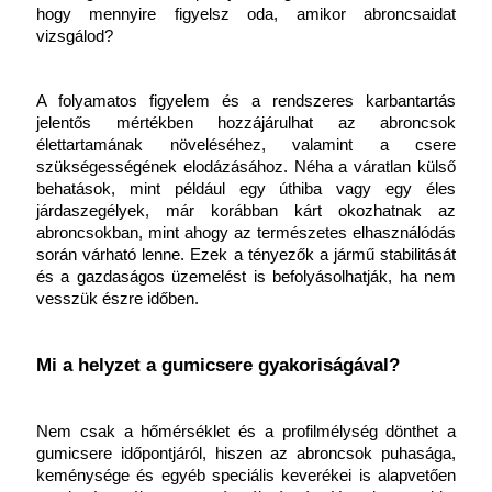
hogy mennyire figyelsz oda, amikor abroncsaidat 
vizsgálod?
A folyamatos figyelem és a rendszeres karbantartás 
jelentős mértékben hozzájárulhat az abroncsok 
élettartamának növeléséhez, valamint a csere 
szükségességének elodázásához. Néha a váratlan külső 
behatások, mint például egy úthiba vagy egy éles 
járdaszegélyek, már korábban kárt okozhatnak az 
abroncsokban, mint ahogy az természetes elhasználódás 
során várható lenne. Ezek a tényezők a jármű stabilitását 
és a gazdaságos üzemelést is befolyásolhatják, ha nem 
vesszük észre időben.
Mi a helyzet a gumicsere gyakoriságával?
Nem csak a hőmérséklet és a profilmélység dönthet a 
gumicsere időpontjáról, hiszen az abroncsok puhasága, 
keménysége és egyéb speciális keverékei is alapvetően 