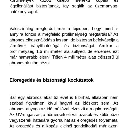
körülmények között kisebb mértékű kopást és 
légellenállást biztosítanak, így segítik az üzemanyag-
hatékonyságot.
Valószínűleg megfordult már a fejedben, hogy miért is 
annyira fontos a megfelelő profilmélység megtartása? Az 
abroncs elhasználódása lassan, de biztosan befolyásolja a 
járművek irányíthatóságát és biztonságát.
Amikor a 
profilmélység 1,6 milliméter alá süllyed, de érdemes ezt 
már hamarabb elérni. Télen 4 milliméter alatt célszerű új 
abroncsok után nézni.
Elöregedés és biztonsági kockázatok
Bár egy abroncs akár tíz évet is kibírhat, általában nem 
szabad figyelmen kívül hagyni az időskort sem. Az 
abroncs anyaga az idő múltával elveszti a rugalmasságát. 
Az UV-sugárzás, a hőmérsékleti változások és különböző 
vegyszerek hatására gyorsulhat az elöregedés folyamata. 
Az öregedés és a kopás jeleinél gondolkodtál már azon, 