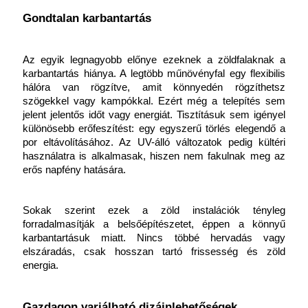
Gondtalan karbantartás
Az egyik legnagyobb előnye ezeknek a zöldfalaknak a 
karbantartás hiánya. A legtöbb műnövényfal egy flexibilis 
hálóra van rögzítve, amit könnyedén rögzíthetsz 
szögekkel vagy kampókkal. Ezért még a telepítés sem 
jelent jelentős időt vagy energiát. Tisztításuk sem igényel 
különösebb erőfeszítést: egy egyszerű törlés elegendő a 
por eltávolításához. Az UV-álló változatok pedig kültéri 
használatra is alkalmasak, hiszen nem fakulnak meg az 
erős napfény hatására.
Sokak szerint ezek a zöld instalációk tényleg 
forradalmasítják a belsőépítészetet, éppen a könnyű 
karbantartásuk miatt. Nincs többé hervadás vagy 
elszáradás, csak hosszan tartó frissesség és zöld 
energia.
Gazdagon variálható dizájnlehetőségek