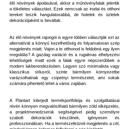
élő növények ápolásával, akkor a műnövényfalak jelentik 
a tökéletes választást. Ezek nemcsak az irodai és otthoni 
tereket teszik hangulatosabbá, de hotelek és üzletek 
dekorációjaként is beváltak. 
Az élő növények rajongói is egyre többen választják ezt az 
alternatívát a könnyű kezelhetőség és folyamatosan szép 
megjelenés miatt. Vajon a te otthonod is feldobná egy ilyen 
megoldás? A gazdag variáció és a rugalmas elhelyezési 
lehetőségek miatt ezek a falak egyre népszerűbbek a 
modern lakberendezésben. Legyen szó minimalista vagy 
klasszikus stílusról, szinte bármilyen környezetbe 
varázsolhatnak egy csipetnyi természetet, ami sokak 
számára pihentető lehet a város zajában.
A Plantart kiterjedt termékportfóliója és szolgáltatásai 
révén könnyen megvalósítható bármilyen zöld elképzelés, 
a projektmenedzserük segítségével pedig személyre 
szabott dekorációk készülnek, igényesen és 
professzionálisan. Ha a természetközeli megjelenés a cél, 