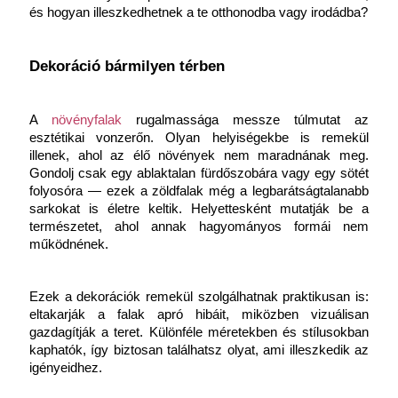
és hogyan illeszkedhetnek a te otthonodba vagy irodádba?
Dekoráció bármilyen térben
A 
növényfalak
 rugalmassága messze túlmutat az 
esztétikai vonzerőn. Olyan helyiségekbe is remekül 
illenek, ahol az élő növények nem maradnának meg. 
Gondolj csak egy ablaktalan fürdőszobára vagy egy sötét 
folyosóra — ezek a zöldfalak még a legbarátságtalanabb 
sarkokat is életre keltik.
Helyettesként mutatják be a 
természetet, ahol annak hagyományos formái nem 
működnének.
Ezek a dekorációk remekül szolgálhatnak praktikusan is: 
eltakarják a falak apró hibáit, miközben vizuálisan 
gazdagítják a teret. Különféle méretekben és stílusokban 
kaphatók, így biztosan találhatsz olyat, ami illeszkedik az 
igényeidhez.