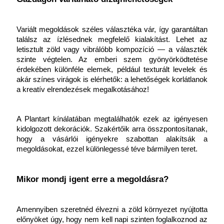
Variált megoldások széles választéka vár, így garantáltan 
találsz az ízlésednek megfelelő kialakítást. Lehet az 
letisztult zöld vagy vibrálóbb kompozíció — a választék 
szinte végtelen. Az emberi szem gyönyörködtetése 
érdekében különféle elemek, például texturált levelek és 
akár színes virágok is elérhetők: a lehetőségek korlátlanok 
a kreatív elrendezések megalkotásához!
A Plantart kínálatában megtalálhatók ezek az igényesen 
kidolgozott dekorációk. Szakértőik arra összpontosítanak, 
hogy a vásárlói igényekre szabottan alakítsák a 
megoldásokat, ezzel különlegessé téve bármilyen teret.
Mikor mondj igent erre a megoldásra?
Amennyiben szeretnéd élvezni a zöld környezet nyújtotta 
előnyöket úgy, hogy nem kell napi szinten foglalkoznod az 