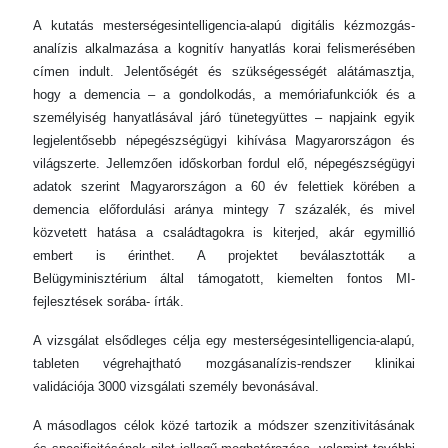
A kutatás mesterségesintelligencia-alapú digitális kézmozgás-
analízis alkalmazása a kognitív hanyatlás korai felismerésében
címen indult. Jelentőségét és szükségességét alátámasztja,
hogy a demencia – a gondolkodás, a memóriafunkciók és a
személyiség hanyatlásával járó tünetegyüttes – napjaink egyik
legjelentősebb népegészségügyi kihívása Magyarországon és
világszerte. Jellemzően időskorban fordul elő, népegészségügyi
adatok szerint Magyarországon a 60 év felettiek körében a
demencia előfordulási aránya mintegy 7 százalék, és mivel
közvetett hatása a családtagokra is kiterjed, akár egymillió
embert is érinthet. A projektet beválasztották a
Belügyminisztérium által támogatott, kiemelten fontos MI-
fejlesztések sorába- írták.
A vizsgálat elsődleges célja egy mesterségesintelligencia-alapú,
tableten végrehajtható mozgásanalízis-rendszer klinikai
validációja 3000 vizsgálati személy bevonásával.
A másodlagos célok közé tartozik a módszer szenzitivitásának