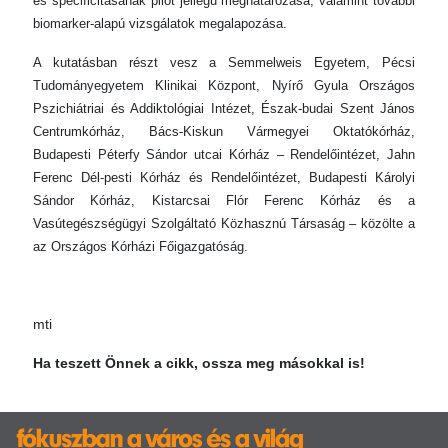
és specificitásának pilot jellegű meghatározása, valamint további
biomarker-alapú vizsgálatok megalapozása.
A kutatásban részt vesz a Semmelweis Egyetem, Pécsi
Tudományegyetem Klinikai Központ, Nyírő Gyula Országos
Pszichiátriai és Addiktológiai Intézet, Észak-budai Szent János
Centrumkórház, Bács-Kiskun Vármegyei Oktatókórház,
Budapesti Péterfy Sándor utcai Kórház – Rendelőintézet, Jahn
Ferenc Dél-pesti Kórház és Rendelőintézet, Budapesti Károlyi
Sándor Kórház, Kistarcsai Flór Ferenc Kórház és a
Vasútegészségügyi Szolgáltató Közhasznú Társaság – közölte a
az Országos Kórházi Főigazgatóság.
mti
Ha teszett Önnek a cikk, ossza meg másokkal is!