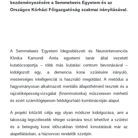
kezdeményezésére a Semmelweis Egyetem és az
Országos Kórházi Főigazgatóság szakmai irányításával.
A Semmelweis Egyetem Idegsebészeti és Neurointervenciós
Klinika Kamondi Anita egyetemi tanár által vezetett
kutatócsoportja – több más kutatási centrum bevonásával –
kidolgozott egy, a demencia korai szűrésére irányuló,
mesterséges intelligenciát is használó megoldást. A metódus a
hagyományosan alkalmazott mentális állapotfelmérő tesztek és a
rajzolóképesség-vizsgálat (finommotorika) műszeresen mérhető
és ezért számítógépesen feldolgozható kombinációján alapul.
A projekt kitűzött célja egy olyan módszer kidolgozása, ami a
lakosság legszélesebb rétegei számára teszi lehetővé a szűrést
és a betegség korai időszakban történő kimutatását már az
alapellátásban, a háziorvosi rendelők szintjén.