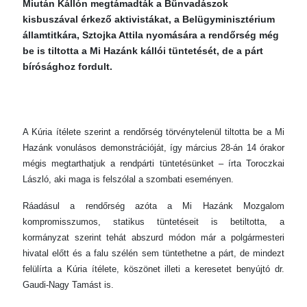
Miután Kállón megtámadták a Bűnvadászok
kisbuszával érkező aktivistákat, a Belügyminisztérium
államtitkára, Sztojka Attila nyomására a rendőrség még
be is tiltotta a Mi Hazánk kállói tüntetését, de a párt
bírósághoz fordult.
A Kúria ítélete szerint a rendőrség törvénytelenül tiltotta be a Mi
Hazánk vonulásos demonstrációját, így március 28-án 14 órakor
mégis megtarthatjuk a rendpárti tüntetésünket – írta Toroczkai
László, aki maga is felszólal a szombati eseményen.
Ráadásul a rendőrség azóta a Mi Hazánk Mozgalom
kompromisszumos, statikus tüntetéseit is betiltotta, a
kormányzat szerint tehát abszurd módon már a polgármesteri
hivatal előtt és a falu szélén sem tüntethetne a párt, de mindezt
felülírta a Kúria ítélete, köszönet illeti a keresetet benyújtó dr.
Gaudi-Nagy Tamást is.