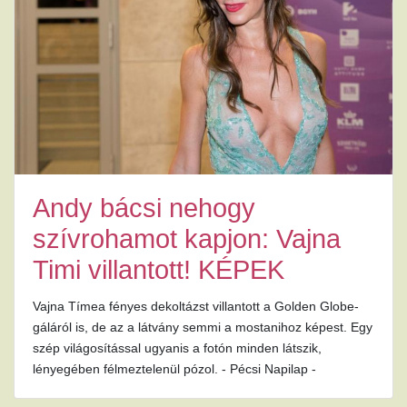
Andy bácsi nehogy
szívrohamot kapjon: Vajna
Timi villantott! KÉPEK
Vajna Tímea fényes dekoltázst villantott a Golden Globe-
gáláról is, de az a látvány semmi a mostanihoz képest. Egy
szép világosítással ugyanis a fotón minden látszik,
lényegében félmeztelenül pózol. - Pécsi Napilap -