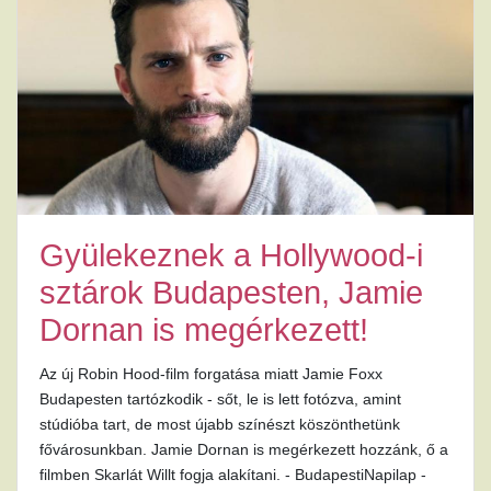
Gyülekeznek a Hollywood-i
sztárok Budapesten, Jamie
Dornan is megérkezett!
Az új Robin Hood-film forgatása miatt Jamie Foxx
Budapesten tartózkodik - sőt, le is lett fotózva, amint
stúdióba tart, de most újabb színészt köszönthetünk
fővárosunkban. Jamie Dornan is megérkezett hozzánk, ő a
filmben Skarlát Willt fogja alakítani. - BudapestiNapilap -