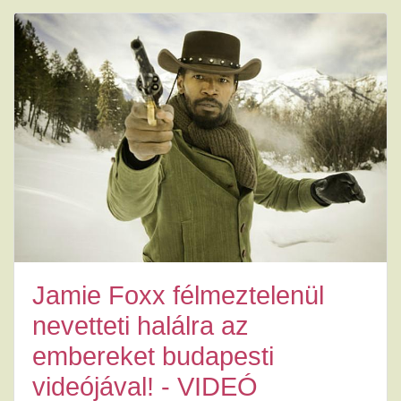
Jamie Foxx félmeztelenül
nevetteti halálra az
embereket budapesti
videójával! - VIDEÓ