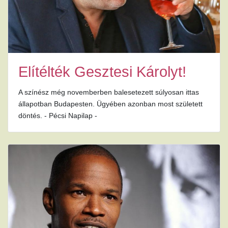
Elítélték Gesztesi Károlyt!
A színész még novemberben balesetezett súlyosan ittas
állapotban Budapesten. Ügyében azonban most született
döntés. - Pécsi Napilap -