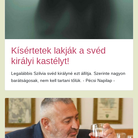
Kísértetek lakják a svéd
királyi kastélyt!
Legalábbis Szilvia svéd királyné ezt állítja. Szerinte nagyon
barátságosak, nem kell tartani tőlük. - Pécsi Napilap -