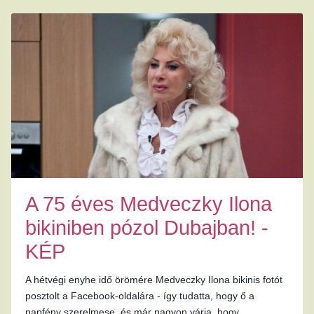
A 75 éves Medveczky Ilona
bikiniben pózol Dubajban! -
KÉP
A hétvégi enyhe idő örömére Medveczky Ilona bikinis fotót
posztolt a Facebook-oldalára - így tudatta, hogy ő a
napfény szerelmese, és már nagyon várja, hogy