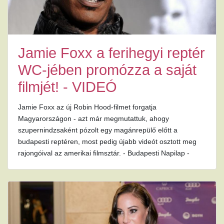
Jamie Foxx a ferihegyi reptér
WC-jében promózza a saját
filmjét! - VIDEÓ
Jamie Foxx az új Robin Hood-filmet forgatja
Magyarországon - azt már megmutattuk, ahogy
szupernindzsaként pózolt egy magánrepülő előtt a
budapesti reptéren, most pedig újabb videót osztott meg
rajongóival az amerikai filmsztár. - Budapesti Napilap -