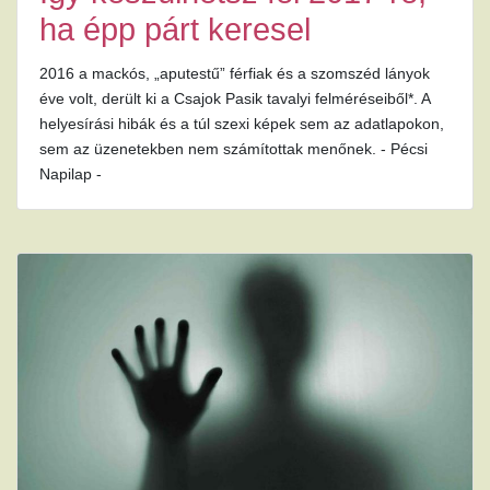
ha épp párt keresel
2016 a mackós, „aputestű” férfiak és a szomszéd lányok
éve volt, derült ki a Csajok Pasik tavalyi felméréseiből*. A
helyesírási hibák és a túl szexi képek sem az adatlapokon,
sem az üzenetekben nem számítottak menőnek. - Pécsi
Napilap -