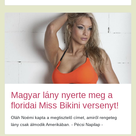
Magyar lány nyerte meg a
floridai Miss Bikini versenyt!
Oláh Noémi kapta a megtisztelő címet, amiről rengeteg
lány csak álmodik Amerikában. - Pécsi Napilap -