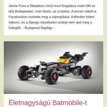
Jamie Foxx a Sleepless című mozi forgatása miatt tölti az
időt Budapesten, nem fázós, az is biztos. A vicces videót a
Facebookon osztotta meg a rajongókkal. A Minden héten
háború, és a Django elszabadul sztárja nem ijed meg a
hidegtől. - Budapesti Napilap -
Életnagyságú Batmobile-t