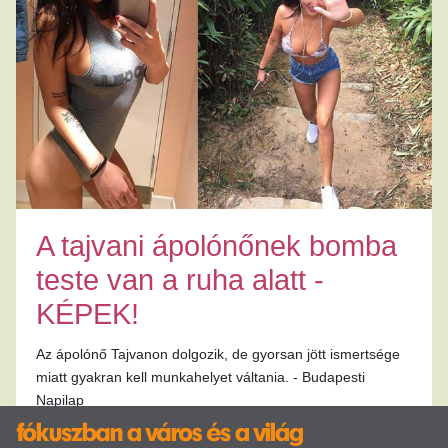
A tajvani ápolónőnek bomba
teste van a ruha alatt -
KÉPEK!
Az ápolónő Tajvanon dolgozik, de gyorsan jött ismertsége
miatt gyakran kell munkahelyet váltania. - Budapesti
Napilap