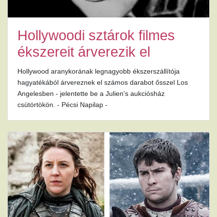
Hollywoodi sztárok filmes
ékszereit árverezik el
Hollywood aranykorának legnagyobb ékszerszállítója
hagyatékából árvereznek el számos darabot ősszel Los
Angelesben - jelentette be a Julien's aukciósház
csütörtökön. - Pécsi Napilap -