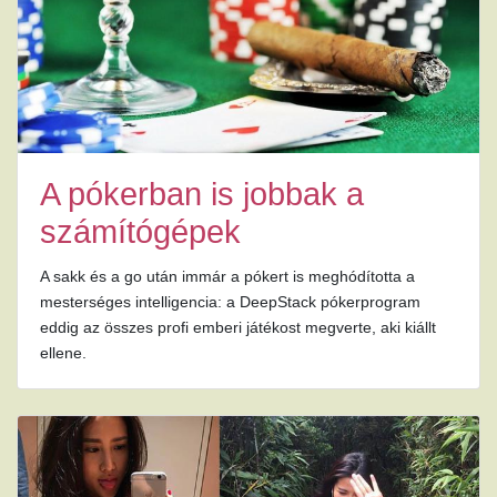
A pókerban is jobbak a
számítógépek
A sakk és a go után immár a pókert is meghódította a
mesterséges intelligencia: a DeepStack pókerprogram
eddig az összes profi emberi játékost megverte, aki kiállt
ellene.