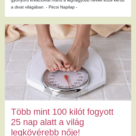
gyönyörű kreációival máris a legnagyobb nevek közé került
a divat világában. - Pécsi Napilap -
Több mint 100 kilót fogyott
25 nap alatt a világ
legkövérebb nője!