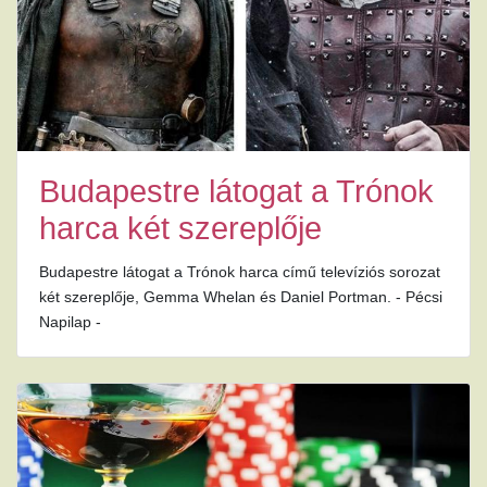
Budapestre látogat a Trónok
harca két szereplője
Budapestre látogat a Trónok harca című televíziós sorozat
két szereplője, Gemma Whelan és Daniel Portman. - Pécsi
Napilap -