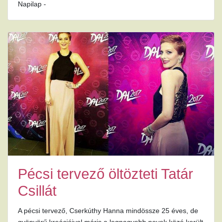
Napilap -
Pécsi tervező öltözteti Tatár
Csillát
A pécsi tervező, Cserkúthy Hanna mindössze 25 éves, de