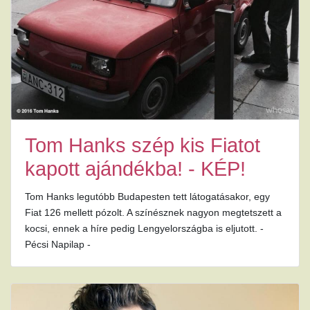
Tom Hanks szép kis Fiatot
kapott ajándékba! - KÉP!
Tom Hanks legutóbb Budapesten tett látogatásakor, egy
Fiat 126 mellett pózolt. A színésznek nagyon megtetszett a
kocsi, ennek a híre pedig Lengyelországba is eljutott. -
Pécsi Napilap -