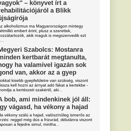
rős, szerény
z AMG GT 4
te a palettát, az
bbek voltak.
a