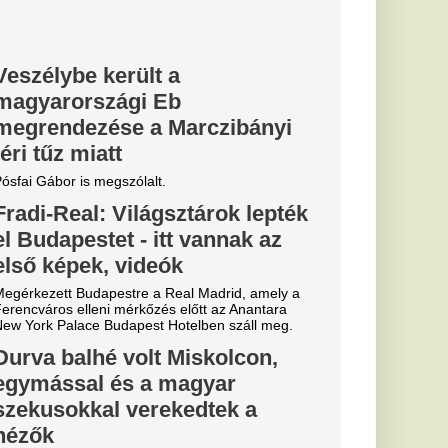
tott volna
sszelben az
e valami
atározatban rögzítve