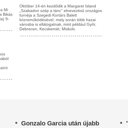
onzalo Garcia után újabb
"Hálás felépülő al
eal Madrid-játékost igazolt a
vagyok" – könyvet 
ulham.
rehabilitációjáról 
újságírója
varo Arbeloa madridi kapcsolatait maximálisan
yekeznek kihasználni az angolok...
Az alkoholizmus ma Magyaro
kétmillió embert érint, plusz a
orbás Marcsi tényleg
hozzátartozók, akik maguk i
eperelte az őt a Fidesz kis
a...
rulói közé soroló Kocsis
Megyeri Szabolcs
átét
minden kertbarát 
ocsis szerint áruló vagyok, hiszen ha cégünk
hogy ha valamivel
lgozott a köztévének, akkor engem valami
gond van, akkor a
rcsa omerta kötelez arra, hogy… mire is?”...
Sokkal kisebb gyepfelületre 
etiltanák Pócs János
vissza kell hozni az árnyat ad
perverz szemüvegét”
mondja a kertészeti szakértő, 
kan aggályosnak találják a fotók és videók
A bob, ami mindenk
gzítésére alkalmas szemüvegeket, ezért a
így vágasd, ha vé
tiltás lehetősége is felmerült már.
Ha vékony szálú a hajad, val
elborult egy autószállító
érzés: reggel még dús a frizu
réler az M0-son – torlódás
laposan a fejedre simul, minth