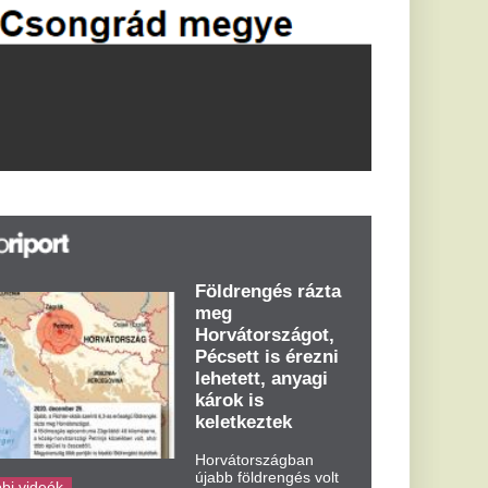
Földrengés rázta
meg
Horvátországot,
Pécsett is érezni
lehetett, anyagi
károk is
keletkeztek
Horvátországban
újabb földrengés volt
tapasztalható, az MTI
azt írja: ezúttal 6,3-es
erősségű földrengés
rázta meg
Horvátországot
kedden kora...