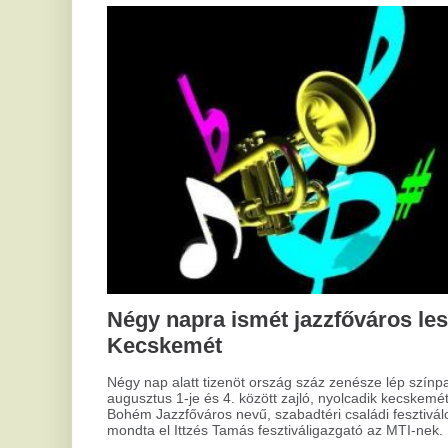
A k
haz
2
Ko
ny
A d
vil
Köz
kiá
Négy napra ismét jazzfőváros lesz
Kor
kur
Kecskemét
kul
ese
Négy nap alatt tizenöt ország száz zenésze lép színpadra az
augusztus 1-je és 4. között zajló, nyolcadik kecskeméti
Bohém Jazzfőváros nevű, szabadtéri családi fesztiválon -
2
mondta el Ittzés Tamás fesztiváligazgató az MTI-nek.
K
ős
2024.06.08.
S
A Velencei-tónál indul június végén a
Magyar Tavak Fesztiválja
Tó
Stí
ope
Az idén június 28-án és 29-én a Velencei-tónál indul immár
én 
negyedik alkalommal a Magyar Tavak Fesztiválja, amely a
Kö
kultúrát, a sportot és a természet szépségeit ötvözi.