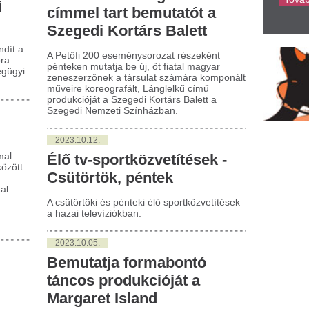
sütörtöki és pénteki élő sportközvetítések
azai televíziókban:
023.10.05.
emutatja formabontó
ncos produkcióját a
rgaret Island
óber 14-én kezdődik a Margaret Island
abadon szép a tánc” elnevezésű országos
néja a Szegedi Kortárs Balett
reműködésével, mely során több hazai
osba is ellátogatnak, mint például Győr,
recen, Kecskemét, Miskolc.