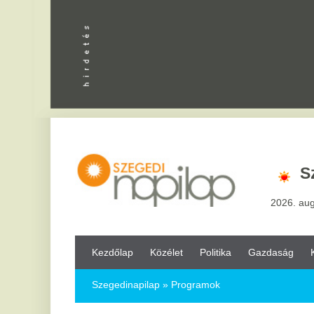
Apróhird
Szeged,
2
2026. augusztus 8, sz
Kezdőlap
Közélet
Politika
Gazdaság
Kultúra
Bul
Szegedinapilap
» Programok
2
Él
K