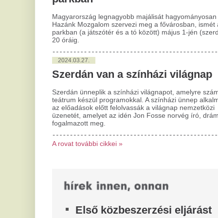
Első közbeszerzési eljárást
G
nyerte a Tisza-kormány alatt a
R
V-Híd, Vitézy Dávid tiszta vizet
F
öntött a pohárba
Al
ig
A miniszter úgy véli, nem zárhatnak ki egy
ajánlattevőt politikai alapok miatt.
B
Beindult a
b
vagyonvisszaszerzés: kicsivel
á
több, mint két milliárd forintot
M
fizetett vissza az egyik
„K
do
magántőkealap
fu
Visszafizetett a magyar államnak 2,27 milliárd
B
forintnyi osztalékelőleget a Mészáros Lőrinchez
köthető Prime Tech Magántőkealap, miután...
„
Tisza-kormány: ma dönt a
So
rö
Tisza-frakció az új
be
köztársasági elnökjelölt
F
személyéről, átmeneti
t
fellélegzés az