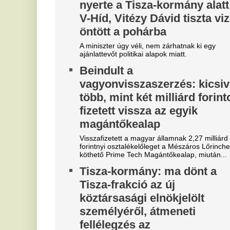
A 
energiaválságban
há
Stabilizálódott Magyarország energia- és
vízellátása, ezért péntektől megszűnt az önkéntes
fogyasztáscsökkentés, szombattól pedig...
Bécsben a kivont elektromos
autóakkumulátorok a
felesleges napenergiát
tárolják
Az orf.at cikke. Képernyőfotó Teszt jelleggel
Bécsben a kivont elektromos autóakkumulátorok
most a felesleges napenergiát tárolják. A 23....
"A magyarok el akarják lopni
V