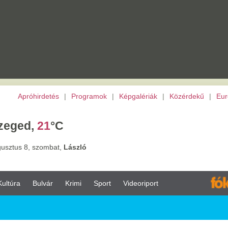
etés
|
Programok
|
Képgalériák
|
Közérdekű
|
Európai Unió
|
TV
|
Archívu
1
°C
ombat,
László
vár
Krimi
Sport
Videoriport
024.03.05.
ő tv-sportközvetítések -
edd, szerda