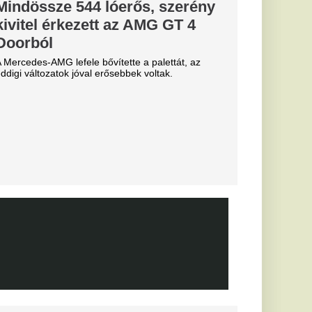
b
arczibányi
ztárok lepték
t vannak az
k
al Madrid, amely a
előtt az Anantara
telben száll meg.
Miskolcon,
agyar
kedtek a
ézkedni a DVTK
 a csatár,
senal és a
d