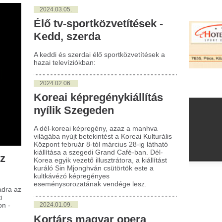
eddi és szerdai élő sportközvetítések a
ai televíziókban:
024.02.06.
reai képregénykiállítás
ílik Szegeden
él-koreai képregény, azaz a manhva
ágába nyújt betekintést a Koreai Kulturális
pont február 8-tól március 28-ig látható
llítása a szegedi Grand Café-ban. Dél-
ea egyik vezető illusztrátora, a kiállítást
áló Sin Mjonghván csütörtök este a
tkávézó képregényes
ménysorozatának vendége lesz.
024.01.09.
ortárs magyar opera
bemutatóját tartják
zegeden
th Péter zeneszerző Raymond Queneau
lusgyakorlatok című műve alapján készült
rájának ősbemutatóját tartják január 19-
a szegedi Regionális Összművészeti
zpontban.