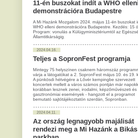
koncertek mellett a város számos pontján már napokkal
korábban lesznek zenei, irodalmi, képzőművészeti és
A c
gasztronómiai események - hangzott el a programot
a h
bemutató sajtótájékoztatón szerdán, Sopronban.
2
2024.04.11.
B
Az ország legnagyobb majálisát
tá
rendezi meg a Mi Hazánk a Bikás
Ma
parkban
Okt
Magyarország legnagyobb majálisát hagyományosan a Mi
„Sz
Hazánk Mozgalom szervezi meg a fővárosban, ismét a Bikás
tur
parkban (a játszótér és a tó között) május 1-jén (szerda) 9-
köz
20 óráig.
vár
Deb
2024.03.27.
Szerdán van a színházi világnap
Szerdán ünneplik a színházi világnapot, amelyre számos
teátrum készül programokkal. A színházi ünnep alkalmából
az előadások előtt felolvassák a világnap nemzetközi
üzenetét, amelyet az idén Jon Fosse norvég író, drámaíró
fogalmazott meg.
A rovat további cikkei »