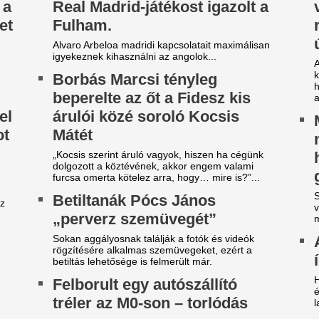
vontatot jármű keresztbe áll az úton, mind a
Mindössze 544 lóe
rom sávot elfoglalja.
kivitel érkezett a
Doorból
A Mercedes-AMG lefele bővítet
eddigi változatok jóval erőse
ilágsztár érkezik Budapestre,
Veszélybe került 