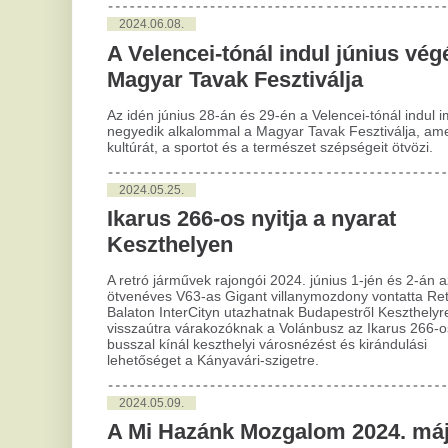
2
2024.05.25.
B
Ikarus 266-os nyitja a nyarat
Sz
Keszthelyen
le
A retró járművek rajongói 2024. június 1-jén és 2-án az
ötvenéves V63-as Gigant villanymozdony vontatta Retró
Kez
Balaton InterCityn utazhatnak Budapestről Keszthelyre. A
uta
visszaútra várakozóknak a Volánbusz az Ikarus 266-os retró
Sza
busszal kínál keszthelyi városnézést és kirándulási
egy
lehetőséget a Kányavári-szigetre.
a k
2024.05.09.
2
A Mi Hazánk Mozgalom 2024. május
Pe
11-én buszokat indít a WHO elleni
cí
demonstrációra Budapestre
Sz
A Mi Hazánk Mozgalom 2024. május 11-én buszokat indít a
A P
WHO elleni demonstrációra Budapestre. Kezdés: 15 óra.
pén
Program: vonulás a Külügyminisztériumtól az Egészségügyi
zen
Államtitkárságig.
műv
pro
Sze
2024.04.16.
Teljes a SopronFest programja
2
Mintegy 75 helyszínen csaknem háromszáz programmal
Él
várja a látogatókat a 2. SopronFest május 10. és 19. között.
Cs
A pünkösdi hétvégére a Lővér kempingbe szervezett