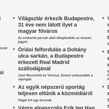
ordulat az előrejelzésben,
7,2 milliárdért nyi
rámai a helyzet zivatar-
luxuséttermet Brü
ronton - Alig lesz eső a
Orbán-kormány, d
idegfront nyomában?
közbejött
őjárás-előrejelzésünkben eláruljuk, hogy melyik
Közpénzből, titkos kormányh
rmegyékben várható csapadék.
szerződtek volna.