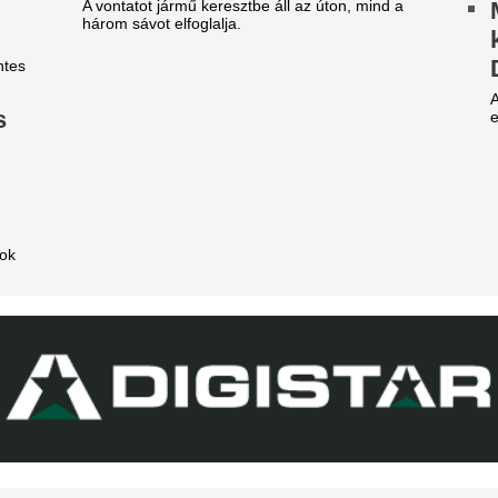
1 éve nem látott ilyet a
magyarországi E
agyar főváros
megrendezése a M
téri tűz miatt
 emberek percek alatt elkapkodták az összes
gyet.
Pósfai Gábor is megszólalt.
riási felfordulás a Dohány
Fradi-Real: Világs
tca sarkán, a Budapestre
el Budapestet - it
rkezett Real Madrid
első képek, videó
zállodájánál
Megérkezett Budapestre a Re
sé Mourinhót és Vinícius Júniort szétszedték a
Ferencváros elleni mérkőzés 
jongók.
New York Palace Budapest Ho
z egyik népszerű sportág
Durva balhé volt 
eljesen eltűnik a közmédiáról
egymással és a m
szekusokkal vere
get ért egy korszak.
nézők
égre elpasszolja Erik ten Hag
Rendbontás miatt kellett int
gyik legrosszabb igazolását a
stadionjában.
anchester United
Mesterhármast lőtt
y ideje igyekeznek tőle megszabadulni.
máris vinné az Ar
Manchester Unite
Villámkarrier?