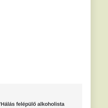
koholista
írt a
a Blikk
rszágon mintegy
 szerettek,
s megszenvedik ezt
: Mostanra
megtanulta,
 igazán sok
z a gyep
van szükség, viszont
ó fákat a kertekbe -
aki...
inek jól áll:
kony a hajad
ószínűleg ismerős az
rád, délutánra viszont
a...