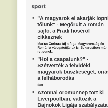
"A magyarok el akarják lopni
F
tőlünk" - Megőrült a román
d
sajtó, a Fradi hőséről
f
cikkeznek
h
Marius Corbura fáj a foga Magyarország és
Id
Románia válogatottjának is, Bukarestben már most
vá
rettegnek.