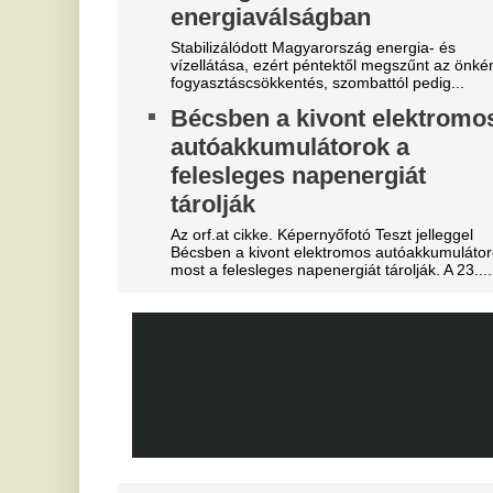
tőlünk" - Megőrült a román
3
sajtó, a Fradi hőséről
m
cikkeznek
Az
je
Marius Corbura fáj a foga Magyarország és
Románia válogatottjának is, Bukarestben már most
Ó
rettegnek.
u
"Hol a csapatunk?" -
é
Szétverték a felvidéki
s
magyarok büszkeségét, óriási
Jo
a felháborodás
ra
dac
A
Azonnal örömünnep tört ki
t
Liverpoolban, változik a
Vé
Bajnokok Ligája szabályzata
V
Olyan szabályról van szó, amely korábban ár
e
durván sújtotta Szoboszlai Dominik csapatát a
M
Bajnokok Ligájában.
Tévécsatorna hozta le a
Eg
különös szexbotrány részleteit
Furcsa dolgokra derült fény a világbajnokságot
megjárt focinemzetnél.