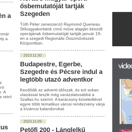
023.11.30.
udapestre, Egerbe,
egedre és Pécsre indul a
gtöbb utazó adventkor
dődik az adventi időszak, és ezt sokan
zással teszik még varázslatosabbá a
llas.hu szerint. A karácsony közeledtével
re több tematikus városi rendezvény várja
íváncsi kalandorokat.
023.11.09.
tőfi 200 - Lánglelkű
mmel tart bemutatót a
egedi Kortárs Balett
etőfi 200 eseménysorozat részeként
teken mutatja be új, öt fiatal magyar
eszerzőnek a társulat számára komponált
eire koreografált, Lánglelkű című
dukcióját a Szegedi Kortárs Balett a
gedi Nemzeti Színházban.
023.10.12.
ő tv-sportközvetítések -
ütörtök, péntek