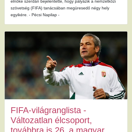
elnöke szerdán bejelentette, hogy pályázik a nemzetközi
szövetség (FIFA) tanácsában megüresedő négy hely
egyikére. - Pécsi Napilap -
FIFA-világranglista -
Változatlan élcsoport,
továbbra is 26. a magyar