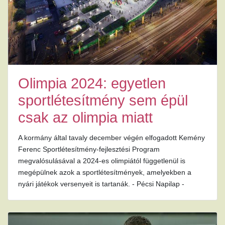
Olimpia 2024: egyetlen
sportlétesítmény sem épül
csak az olimpia miatt
A kormány által tavaly december végén elfogadott Kemény
Ferenc Sportlétesítmény-fejlesztési Program
megvalósulásával a 2024-es olimpiától függetlenül is
megépülnek azok a sportlétesítmények, amelyekben a
nyári játékok versenyeit is tartanák. - Pécsi Napilap -