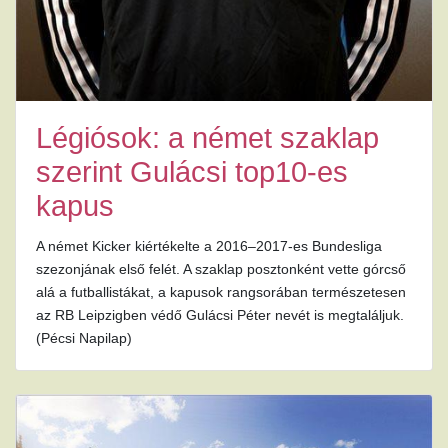
Légiósok: a német szaklap
szerint Gulácsi top10-es
kapus
A német Kicker kiértékelte a 2016–2017-es Bundesliga
szezonjának első felét. A szaklap posztonként vette górcső
alá a futballistákat, a kapusok rangsorában természetesen
az RB Leipzigben védő Gulácsi Péter nevét is megtaláljuk.
(Pécsi Napilap)