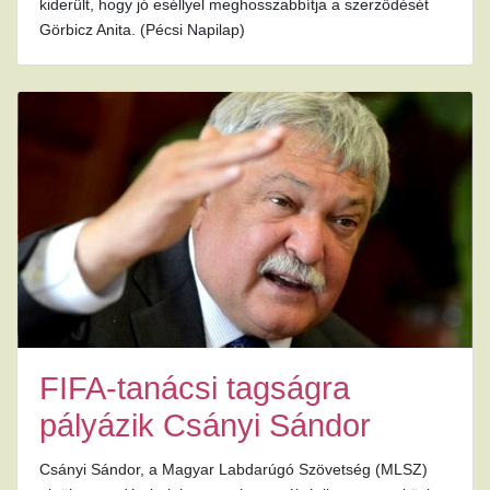
kiderült, hogy jó eséllyel meghosszabbítja a szerződését
Görbicz Anita. (Pécsi Napilap)
FIFA-tanácsi tagságra
pályázik Csányi Sándor
Csányi Sándor, a Magyar Labdarúgó Szövetség (MLSZ)