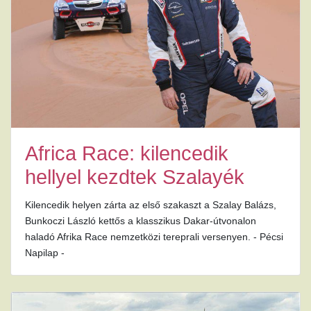
Africa Race: kilencedik
hellyel kezdtek Szalayék
Kilencedik helyen zárta az első szakaszt a Szalay Balázs,
Bunkoczi László kettős a klasszikus Dakar-útvonalon
haladó Afrika Race nemzetközi tereprali versenyen. - Pécsi
Napilap -