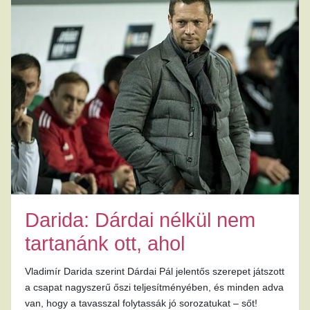
Darida: Dárdai nélkül nem
tartanánk ott, ahol
Vladimír Darida szerint Dárdai Pál jelentős szerepet játszott
a csapat nagyszerű őszi teljesítményében, és minden adva
van, hogy a tavasszal folytassák jó sorozatukat – sőt!