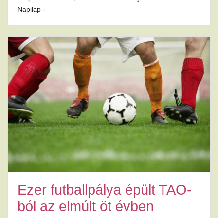
Napilap -
Ezer futballpálya épült TAO-
ból az elmúlt öt évben