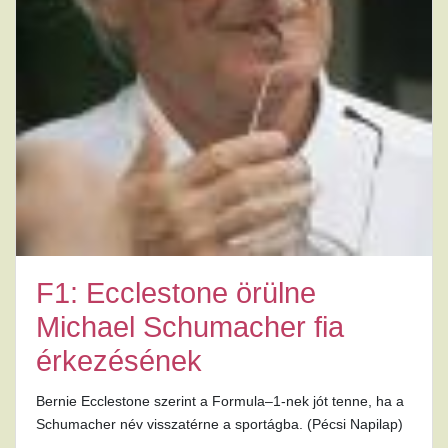
F1: Ecclestone örülne
Michael Schumacher fia
érkezésének
Bernie Ecclestone szerint a Formula–1-nek jót tenne, ha a
Schumacher név visszatérne a sportágba. (Pécsi Napilap)