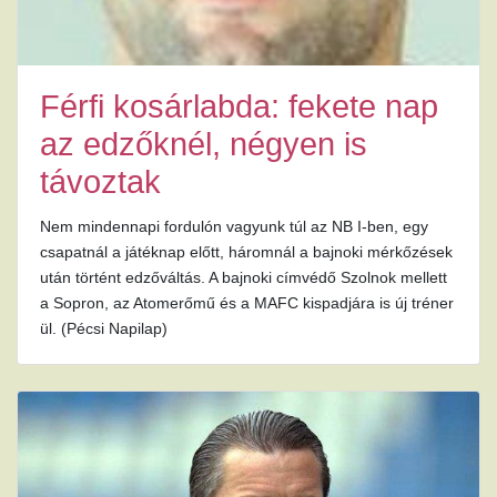
Férfi kosárlabda: fekete nap
az edzőknél, négyen is
távoztak
Nem mindennapi fordulón vagyunk túl az NB I-ben, egy
csapatnál a játéknap előtt, háromnál a bajnoki mérkőzések
után történt edzőváltás. A bajnoki címvédő Szolnok mellett
a Sopron, az Atomerőmű és a MAFC kispadjára is új tréner
ül. (Pécsi Napilap)