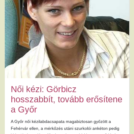
Női kézi: Görbicz
hosszabbít, tovább erősítene
a Győr
A Győr női kézilabdacsapata magabiztosan győzött a
Fehérvár ellen, a mérkőzés utáni szurkolói ankéton pedig