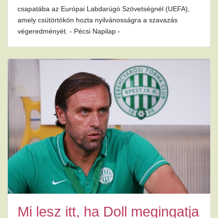
csapatába az Európai Labdarúgó Szövetségnél (UEFA),
amely csütörtökön hozta nyilvánosságra a szavazás
végeredményét. - Pécsi Napilap -
Mi lesz itt, ha Doll megingatja