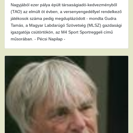
Nagyjából ezer pálya épült társaságiadó-kedvezményből
(TAO) az elmúlt öt évben, a versenyengedéllyel rendelkező
játékosok száma pedig megduplázódott - mondta Gudra
Tamás, a Magyar Labdarúgó Szövetség (MLSZ) gazdasági
igazgatója csütörtökön, az M4 Sport Sportreggeli című
műsorában. - Pécsi Napilap -