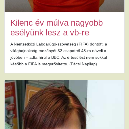
Kilenc év múlva nagyobb
esélyünk lesz a vb-re
A Nemzetközi Labdarúgó-szövetség (FIFA) döntött, a
világbajnokság mezőnyét 32 csapatról 48-ra növeli a
jövőben – adta hírül a BBC. Az értesülést nem sokkal
később a FIFA is megerősítette. (Pécsi Napilap)