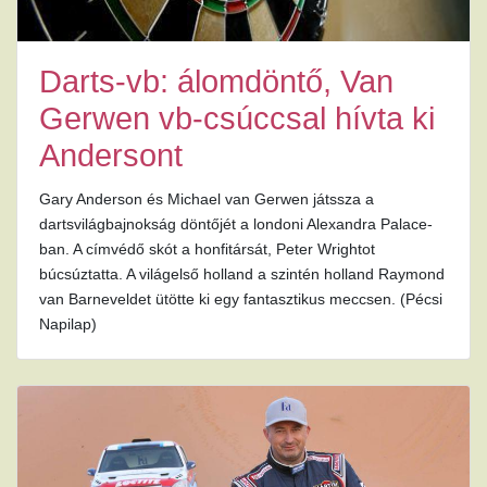
Darts-vb: álomdöntő, Van
Gerwen vb-csúccsal hívta ki
Andersont
Gary Anderson és Michael van Gerwen játssza a
dartsvilágbajnokság döntőjét a londoni Alexandra Palace-
ban. A címvédő skót a honfitársát, Peter Wrightot
búcsúztatta. A világelső holland a szintén holland Raymond
van Barneveldet ütötte ki egy fantasztikus meccsen. (Pécsi
Napilap)