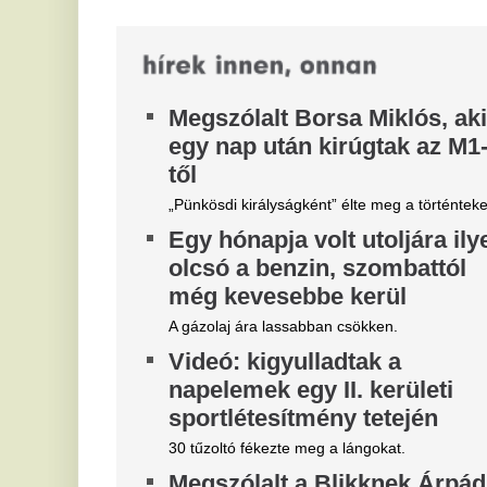
b
gólyaitató közutas: „A
t
gyerekeim örültek, hogy
t
megmentettem egy szomjazó
állatot”
Jo
bá
Egész Magyarország a szívébe zárta a jólelkű
se
családapát.
H
b
v
Új
sz
mó