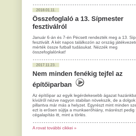
ezt is erősen sújtja a munkaerőhiány, másrészt pedig több a
cégalapítás itt, mint a törlés.
A rovat további cikkei »
Megszólalt Borsa Miklós, akit
F
egy nap után kirúgtak az M1-
e
től
F
b
„Pünkösdi királyságként” élte meg a történteket.
s
Egy hónapja volt utoljára ilyen
Má
olcsó a benzin, szombattól
ke
még kevesebbe kerül
sz
A gázolaj ára lassabban csökken.
T
v
Videó: kigyulladtak a
v
napelemek egy II. kerületi
e
sportlétesítmény tetején
Va
30 tűzoltó fékezte meg a lángokat.
A
Megszólalt a Blikknek Árpád, a