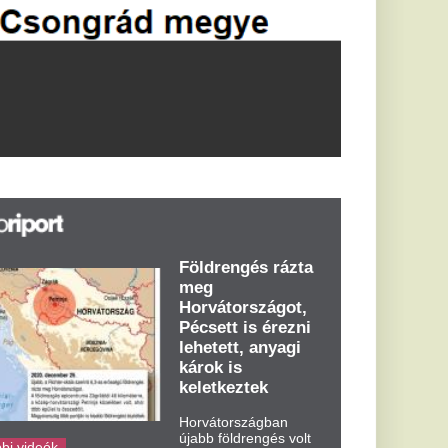
Földrengés rázta
meg
Horvátországot,
Pécsett is érezni
lehetett, anyagi
károk is
keletkeztek
Horvátországban
újabb földrengés volt
tapasztalható, az MTI
azt írja: ezúttal 6,3-es
erősségű földrengés
rázta meg
Horvátországot
kedden kora...