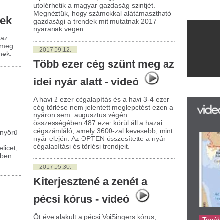
avi 2 ezer cégalapítás és a havi 3-4 ezer
 törlése nem jelentett meglepetést ezen a
ron sem. augusztus végén
zességében 487 ezer körül áll a hazai
számláló, amely 3600-zal kevesebb, mint
r elején. Az OPTEN összesítette a nyár
alapítási és törlési trendjeit.
017.05.30.
terjesztené a zenét a
écsi kórus - videó
éve alakult a pécsi VoiSingers kórus,
lynek nem titkolt célja, hogy az eddig
k réteget elérő kórusmuzsikával más
ajok és így a fiatalok felé nyisson. Idén
 országos koncertkörútra készülnek.