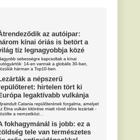
nsokkal,
s
élelmiszereknek
éges étrendben,
ikus vagy drága...
é az
er Erikát
egető férfit
artóztatását a
tani - indítványozta a