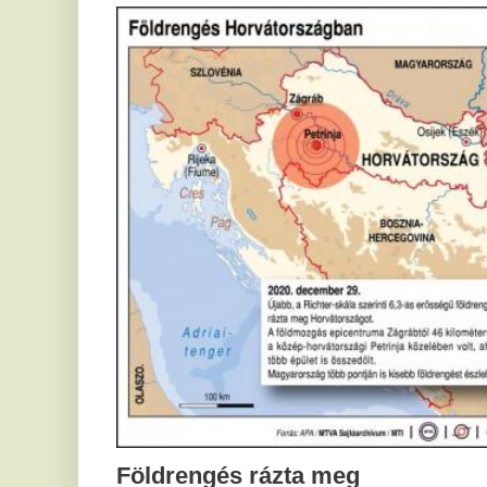
v
A F
vez
már
enn
rez
leh
viz
2
R
ga
s
Töb
mos
Földrengés rázta meg
lép
uto
Horvátországot, Pécsett is érezni
Meg
lehetett, anyagi károk is keletkeztek
gaz
nya
Horvátországban újabb földrengés volt tapasztalható, az
MTI azt írja: ezúttal 6,3-es erősségű földrengés rázta meg
2
Horvátországot kedden kora délután, sérültek is lehetnek.
T
2020.09.28.
id