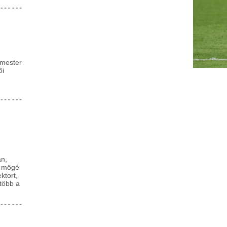
otógaléria – Zajlanak az
Átrendeződik az a
lőkészületek a Sziget
három kínai óriás 
esztiválra: így néz ki az új
világ tíz legnagyo
ulihelyszín és a magyar
Nagyobb sebességre kapcsolt
autógyártók: 14-en vannak a 
zínpad
közülük hárman a Top10-ben
r az utolsó simításokat végzik a jövő héten
Lezárták a népsze
zdődő Sziget Fesztivál helyszínén: állnak a
ínpadok, megérkeztek az árusok,...
repülőteret: hirtel
ényleg egyre butábbak
Európa legaktívab
agyunk? Különös fordulatot
Újraindult Catania repülőter
az Etna vulkán kitörése miatt 
ettek az IQ-tesztek
közölte a nemzetközi...
redményei
A fokhagymánál is
gy csak másképp tanultunk meg gondolkodni?
zöldség tele van 
 bántalmazás egész testet