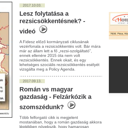
ideó
idesz előző kormányzati ciklusának
érfonala a rezsicsökkentés volt. Bár mára
 az állam lett a fő „rezsi-szolgáltató”,
ek ellenére 2015 óta nem volt
sicsökkentés. Ennek okait, és egy
etséges szociális rezsicsökkentés esélyét
sgálta meg a Policy Agenda.
017.09.13.
omán vs magyar
zdaság - Felzárkózik a
zomszédunk?
b felforgató cikk is megjelent
tanában, hogy a román gazdaság akkora
tékben növekszik, hogy hamarosan
lérhetik a magyar gazdaság szintjét.
néztük, hogy számokkal alátámasztható
dasági a trendek mit mutatnak 2017
rának végén.
017.09.12.
öbb ezer cég szünt meg az
ei nyár alatt - videó