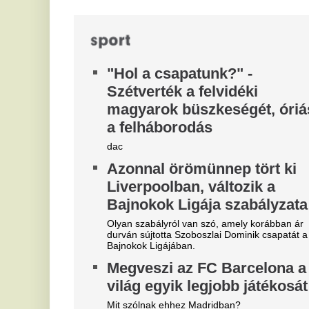
Az
vi
ne
Belső vizsgálat a MÁV-nál,
R
Mészáros Lőrinc bizalmi
n
embere leromboltatja a már
l
majdnem elkészült várókat
It