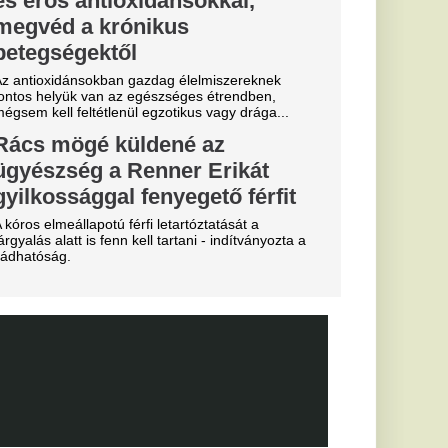
ekord: a Real
e története
ását
lentett be a Real
alosan is megszerezte
től.
essi letépte
e a VAR közbeszólt.
áros, újabb
el a nyáron
 eldőlt
vője a Real
.