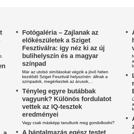
és erős antioxidá
eborító mementója: több száz
megvéd a króniku
etkót varratott a volt párja
betegségektől
estére egy férfi – videó
Az antioxidánsokban gazdag 
fontos helyük van az egészs
ke testét éveken át akarata ellenére varratta tele
mégsem kell feltétlenül egzot
ntalmazó partnere, még a nő arcát és szemhéját
m kímélte. Az 53 éves nő...
Rács mögé külden
olnaptól ismét változik a
ügyészség a Renn
enzin és a gázolaj ára – ez
gyilkossággal feny
ár ránk a kutakon
A kóros elmeállapotú férfi let
tárgyalás alatt is fenn kell tar
abb változás áll be az üzemanyagok árában
vádhatóság.
ombattól a magyar töltőállomásokon. A
dosítás mind a benzin, mind pedig a gázolaj...