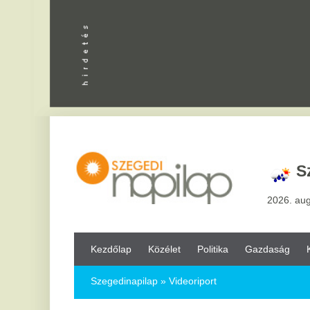
Apróhird
Szeged,
3
2026. augusztus 7, pén
Kezdőlap
Közélet
Politika
Gazdaság
Kultúra
Bul
Szegedinapilap
» Videoriport
2
Le
r