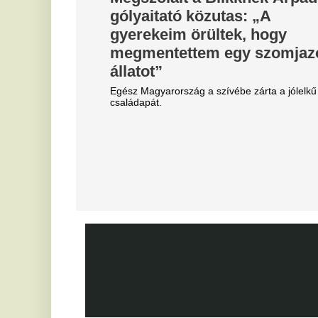
"Hol a csapatunk?" -
M
Szétverték a felvidéki
j
magyarok büszkeségét, óriási
f
a felháborodás
A 
dac
D
Azonnal örömünnep tört ki
s
Liverpoolban, változik a
K
Bajnokok Ligája szabályzata
A 
já
Olyan szabályról van szó, amely korábban ár
durván sújtotta Szoboszlai Dominik csapatát a
K
Bajnokok Ligájában.
m
Megveszi az FC Barcelona a
g
világ egyik legjobb játékosát
m
Mit szólnak ehhez Madridban?
Ka
sz
Videón, ahogy a magyar
Fa
center megalázó módon
kö
tá
szereli a világ legjobbját
N
Ontja a tehetségeket a zsenikeltető.
a
l