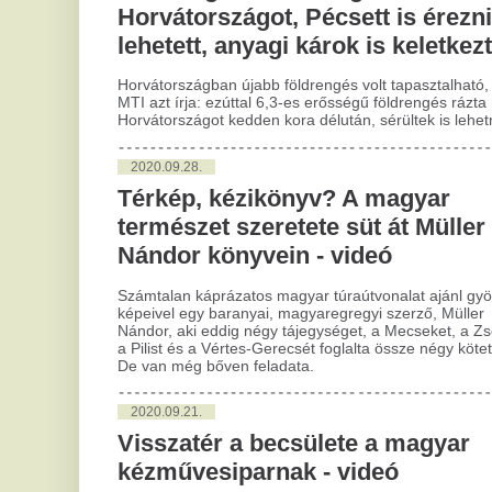
Térkép, kézikönyv? A magyar
A h
természet szeretete süt át Müller
cég
Nándor könyvein - videó
nyá
öss
cég
Számtalan káprázatos magyar túraútvonalat ajánl gyönyörű
nyá
képeivel egy baranyai, magyaregregyi szerző, Müller
cég
Nándor, aki eddig négy tájegységet, a Mecseket, a Zselicet,
a Pilist és a Vértes-Gerecsét foglalta össze négy kötetben.
De van még bőven feladata.
2
Ki
2020.09.21.
Visszatér a becsülete a magyar
p
kézművesiparnak - videó
Öt 
ame
Egyre több valódi házi készítésű kézművesipari termékkel
szű
találkozni a helyi termelői piacokon és a különböző
műf
fesztiválokon, vásárokon. Úgy tűnik, ismét elismerik a hazai
már
termékeket, munkát.
2018.07.25.
Kétmilliárd az egészséges
magzatokért - videó
Még 2016 novemberében indult egy közel kétmilliárd forint
összköltségvetésű, három évet felölelő kutatói program a
Pécsi Tudományegyetem Szentágothai Kutatóközpontjában
az Európai Regionális Fejlesztési Alap támogatásával.