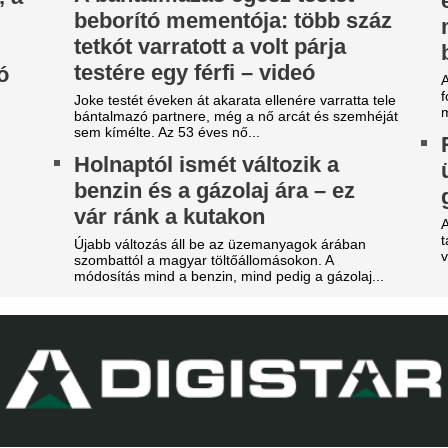
obilja miatt verték agyon
140 millió eurós r
árdakövekkel a 27 éves
Madrid bejelentett
utballistát
legdrágább igazol
sportolót az otthona előtt ütötték eszméletlenre.
Rekordösszegű átigazolást je
Madrid: a királyi gárda hivat
zsudzsákék nagy pofonba
Yan Diomandét az RB Leipzig
zaladtak bele a
A 39 éves Lionel M
onferencialigában
láncát
DVSC mellett az ETO is kikapott a csütörtöki
Pintér Dániel is beköszönt, d
téknapon.
Tárgyal a Ferencv
arnyújtásnyira a
játékost adnának 
egállapodás: José Mourinho
Egyre kisebb a keret.
yőzte meg a Real csillagát a
Nincs több kérdés,
aradásról!
Vinícius Junior jö
rnyújtásnyira került Vinícius Júnior
erződéshosszabbítása a Real Madridnál.
Madridnál.
brizio Romano szerint José Mourinho személyes
zbelépése hozta meg az áttörést a
Ahogyan azt sejteni lehetett..
rgyalásokon.
ico Williams nagyon közel
hhoz, hogy a világ egyik
egjobb csapatába igazoljon