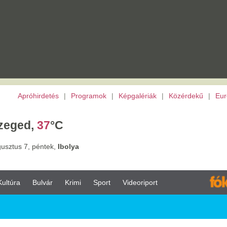
etés
|
Programok
|
Képgalériák
|
Közérdekű
|
Európai Unió
|
TV
|
Archívu
7
°C
tek,
Ibolya
vár
Krimi
Sport
Videoriport
017.10.03.
sz folytatása a
ezsicsökkentésnek? -