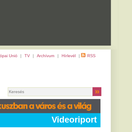
m
|
Hírlevél
|
RSS
Videoriport