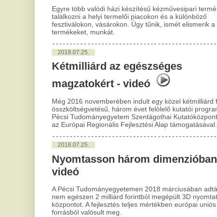
2018.07.25.
Nyomtasson három dimenzióban! -
videó
A Pécsi Tudományegyetemen 2018 márciusában adták át a
nem egészen 2 milliárd forintból megépült 3D nyomtatási
központot. A fejlesztés teljes mértékben európai uniós
forrásból valósult meg.
2018.01.11.
Összefoglaló a 13. Sípmester
fesztiválról
Január 6-án és 7-én Pécsett rendezték meg a 13. Sípmester
fesztivált. A két napos találkozón az ország játékvezetői
mérték össze futball tudásukat. Nézzék meg
összefoglalónkat!
2017.11.23.
Nem minden fenékig tejfel az
építőiparban
Az építőipar az egyik legérdekesebb ágazat hazánkban,
kívülről nézve nagyon stabilan növekszik, de a dolgok mögé
pillantva már más a helyzet. Egyrészt mint minden szektort,