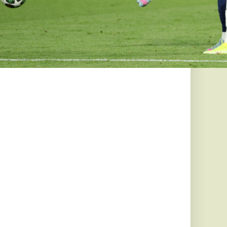
utóipar:
is betört a
bbja közé
ak a kínai
globális 30-ban,
.
rű
en tört ki
b vulkánja
ének forgalma, amelyet
rövid időre lezártak -
 jobb: ez a
természetes