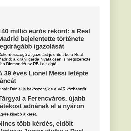
M-főnök,
yit értenek a
oz, mint ló a