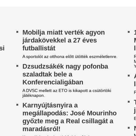
 Arsenal azt követően fordult a spanyol
lágbajnok felé, hogy Barcola és Vinícius Jr. is
met mondott.
endkívüli. Őrizetbe vették a
Kitálalt a volt MV
épszerű magyar újságírót: ezt
Mártha Imre: „Ann
ehet eddig tudni
nukleáris energiáh
mozijegyhez”
t van minden részlet.