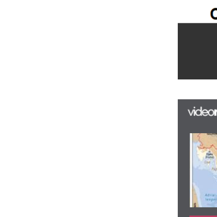
F
m
H
P
l
k
k
H
új
ta
az
er
rá
Ho
ke