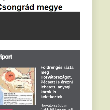
öldrengés rázta
eg
orvátországot,
écsett is érezni
ehetett, anyagi
árok is
eletkeztek
orvátországban
abb földrengés volt
pasztalható, az MTI
t írja: ezúttal 6,3-es
ősségű földrengés
zta meg
rvátországot
dden kora...