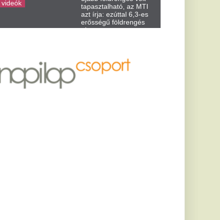
ímákért,
gátorok keresése,
ánti érdeklődés.
, de már
dásban derült
elányáról
e.
 tűz
knak.
fiatal, az
jára