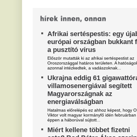
este? Bod Péter Ákos szerint a
s
rezsicsökkentés károk, itt az
J
idő új rezsitarifákról beszélni
m
Bod Péter Ákos szerint a rezsicsökkentés
Vé
rendszere káros, mert a rögzített árak nem teszik
Hu
érdekeltté a háztartásokat és a cégeket...
me
Történelmi hőség Budapesten:
N
Újabb abszolút melegrekord
M
dőlt meg a fővárosban
e
k
Újpesten 41,6 Celsius-fokot mértek, így mindössze
egyetlen napig élt a tegnapi budapesti abszolút
Má
melegrekord a rendkívüli kánikulában.
a 
cí