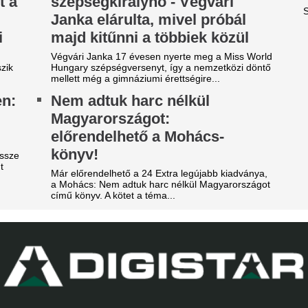
z a játékos lehet a
Orvosi vizsgálatra
erencváros 12. távozója ezen
brazilok középpál
 nyáron
Londonban, Viníc
képviselőivel tová
re mutatnak a jelek.
Real Madrid - külf
ombameglepetés: Szoboszlai
A legfontosabb és legérdekes
arátja, Mohamed Salah
külföldi foci világából és a n
örökországban folytatja!
piacról. Körkép.
mbameglepetés a futballvilágban: Szoboszlai
Borbély: "A párh
minik korábbi liverpooli csapattársa és barátja,
egyáltalán nincs l
hamed Salah Törökországba igazol.
edzői értékelés
obilja miatt verték agyon
Borbély Balázs értékelte a Gó
árdakövekkel a 27 éves
látottakat.
utballistát
Borbély Balázs jo
sportolót az otthona előtt ütötték eszméletlenre.
vár az FTC-siker e
gy másik spanyol
visszavágón, a Gó
ilágbajnokot vesz meg a Real
nem mondott le a
adrid, ha nem sikerül
továbbjutásról
eigazolni Rodrit
Még nincs lefutva a El-selejt
tek óta próbálkoznak a Manchester City
A 39 éves Lionel M
anylabdásának a megszerzésével.