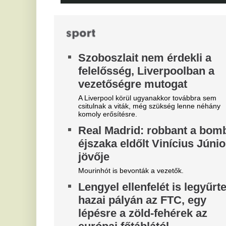
Magyar Péter felmentette Nagy
4
Mártont
z
j
Kármán András vette át a helyét az IMF-nél.
I
Zivatar csap le erre a 15