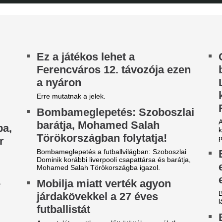
láncát
Pintér Dániel is beköszönt, d
 vármegyére máris kiadták a
Belső vizsgálat a
ivatar-riasztást, villámmal és
Mészáros Lőrinc b
égesővel jön a lehűlés -
embere lerombolt
dőjárás-előrejelzés
majdnem elkészül