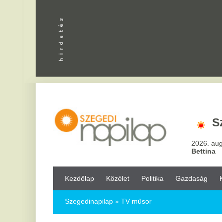
Apróhird
Szeged,
3
2026. augusztus 6, csü
Bettina
Kezdőlap
Közélet
Politika
Gazdaság
Kultúra
Bul
Szegedinapilap
» TV műsor
MTV - TV2 - RTL Klub