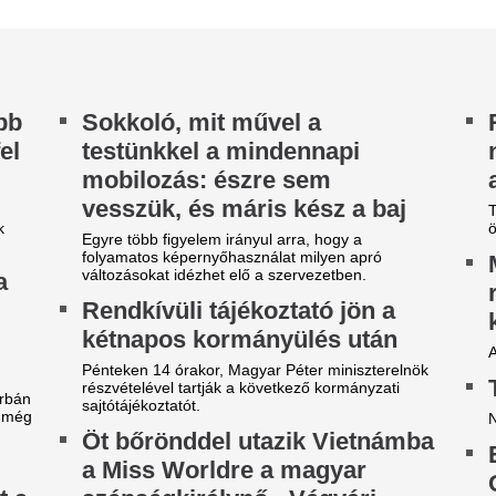
zépségkirálynő - Végvári
Szolnoki Bencét kilenc napja 
anka elárulta, mivel próbál
ajd kitűnni a többiek közül
gvári Janka 17 évesen nyerte meg a Miss World
ngary szépségversenyt, így a nemzetközi döntő
llett még a gimnáziumi érettségire...
em adtuk harc nélkül
agyarországot:
lőrendelhető a Mohács-
önyv!
r előrendelhető a 24 Extra legújabb kiadványa,
Mohács: Nem adtuk harc nélkül Magyarországot
mű könyv. A kötet a téma...