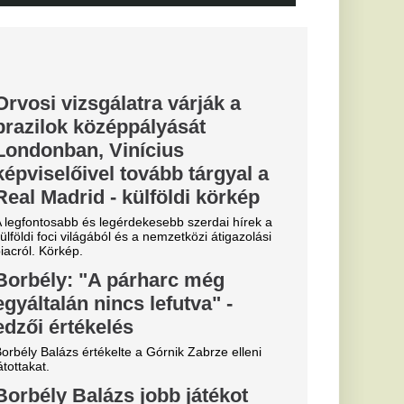
e a VAR közbeszólt.
 MÁV-nál,
izalmi
atja a már
t várókat