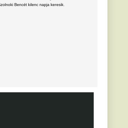
 várják a
yását
ius
bb tárgyal a
öldi körkép
ebb szerdai hírek a
emzetközi átigazolási
arc még
efutva" -
rnik Zabrze elleni
bb játékot
llenére a
rnik edzője
ezős párharc.
essi letépte