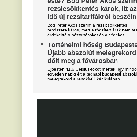
Szoboszlait nem érdekli a
E
felelősség, Liverpoolban a
F
vezetőségre mutogat
a
A Liverpool körül ugyanakkor továbbra sem
Er
csitulnak a viták, még szükség lenne néhány
B
komoly erősítésre.
b
Real Madrid: robbant a bomba,
T
éjszaka eldőlt Vinícius Júnior
jövője
Bo
Do
Mourinhót is bevonták a vezetők.
Mo
Lengyel ellenfelét is legyűrte
M
hazai pályán az FTC, egy
j
lépésre a zöld-fehérek az
f
európai főtáblától
A 
Egy villanás döntött.
E
Teljes átvilágítás indult az
v
egyik magyar
M
sportszövetségnél
l
Biztosan lesznek személyi változások.
He
ar