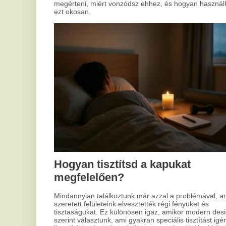
Az 
nag
Hogyan varázsold otthonod
rés
növ
világítását tökéletessé?
a h
azo
Sokan tapasztalták már, hogy a szobájuk világítása nem úgy
a h
szolgál, ahogy szeretnék. Lehet, hogy az elsőre kiválasztott
lámpa már nem passzol az új igényekhez vagy az életteret
nem teszi elég hívogatóvá. A lakás világítása olyan elem,
ami alapvetően határozza meg a helyiség hangulatát és
funkcionalitását. Mi lenne, ha ezen most javítanánk?
La
ha
v
Ami
örö
esz
ame
szó
azo