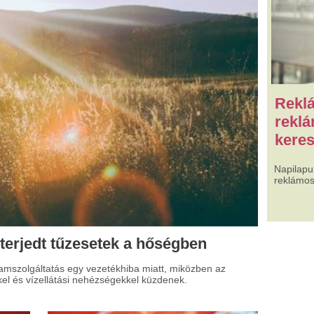
keresek Partnernek!
Napilapunk felületeinek az értékesít
reklámost, vállalkozást. Érdeklődi: 
tűzesetek a hőségben
s egy vezetékhiba miatt, miközben az
tási nehézségekkel küzdenek.
jból több helyen nem
ködött a kártyás fizetés!
i Hazánk a készpénz teljes védelme
lett áll ki! Egyre többször tapasztalhatjuk,