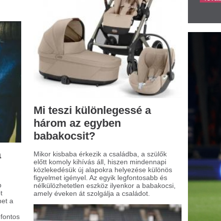
 sportfogadás művészete:
ratégiák és lehetőségek
portfogadás világa izgalmakkal és
ívásokkal teli. Sokan csupán
rencsejátékként gondolnak rá, ahol
dig a fogadóirodáknak áll a zászló. De
on tényleg így van, vagy a sportfogadás
kal összetettebb ennél? Gondoltál már
a, hogy ennek a tevékenységnek a
yére ásva milyen stratégiák és
etőségek rejlenek?
t érdemes tudni az
lgabonákról?