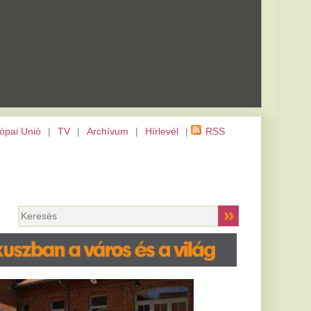
m
|
Hírlevél
|
RSS