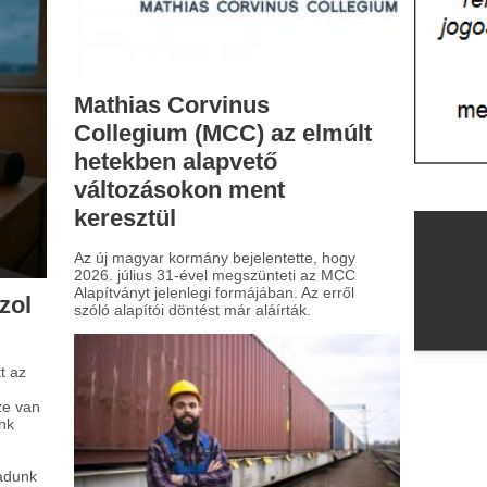
nden, amit a
nténertárolásról tudni
ll
odern logisztikában a konténerek
csszerepet játszanak az áruk hatékony
llításában és raktározásában. Nem
lepő hát, ha számos vállalat keres
bízható megoldásokat arra, hogy hol és
yan lehet ezeket az óriási
olóegységeket biztonságosan elhelyezni.
k nemcsak a szállítmányozás
mpontjából lényegesek, hanem különböző
okra is felhasználják őket, például
tárként is gyakran szolgálnak.