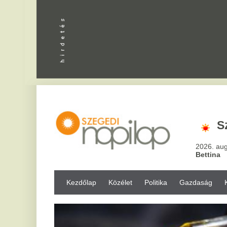
Apróhird
Szeged,
2
2026. augusztus 6, csü
Bettina
Kezdőlap
Közélet
Politika
Gazdaság
Kultúra
Bul