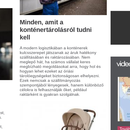
 teszi különlegessé a
árom az egyben
abakocsit?
or kisbaba érkezik a családba, a szülők
tt komoly kihívás áll, hiszen mindennapi
lekedésük új alapokra helyezése különös
yelmet igényel. Az egyik legfontosabb és
külözhetetlen eszköz ilyenkor a babakocsi,
ly éveken át szolgálja a családot.