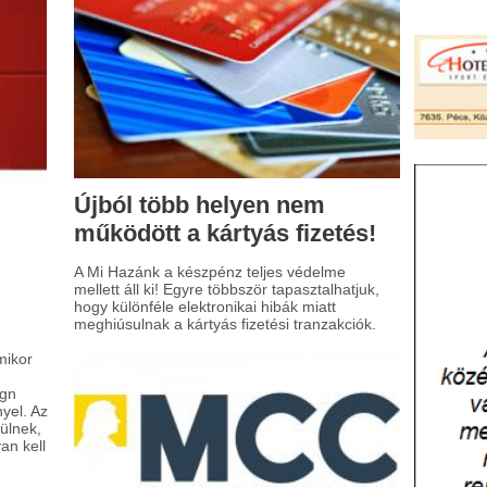
y különféle elektronikai hibák miatt
hiúsulnak a kártyás fizetési tranzakciók.
athias Corvinus
ollegium (MCC) az elmúlt
etekben alapvető
áltozásokon ment
resztül
új magyar kormány bejelentette, hogy
6. július 31-ével megszünteti az MCC
pítványt jelenlegi formájában. Az erről
ló alapítói döntést már aláírták.