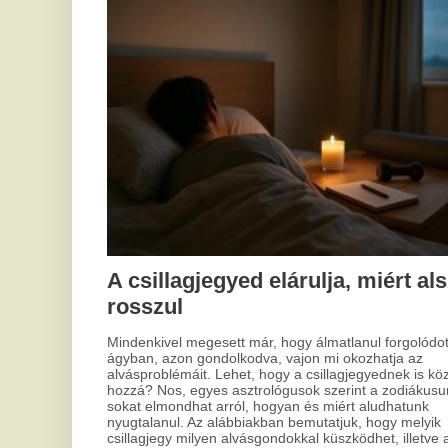
alvásproblémáit. Lehet, hogy a csillagjegyednek is köze van
hozzá? Nos, egyes asztrológusok szerint a zodiákusunk
sokat elmondhat arról, hogyan és miért aludhatunk
nyugtalanul. Az alábbiakban bemutatjuk, hogy melyik
csillagjegy milyen alvásgondokkal küszködhet, illetve adunk
néhány tippet, hogyan lehetsz kipihentebb.
Mi
ko
ke
A m
kul
szá
meg
meg
hog
tár
Eze
sze
Modern megoldás a kopaszodás
cél
ellen: hajtetoválás és
rak
mikropigmentáció
A hajhullás és kopaszodás sokak számára okoz kihívást,
nem csak az idősebbek, de fiatalabb férfiak körében is.
Számos kezelési lehetőség áll rendelkezésre, de a
hajtetoválás és mikropigmentáció talán kevésbé ismert,