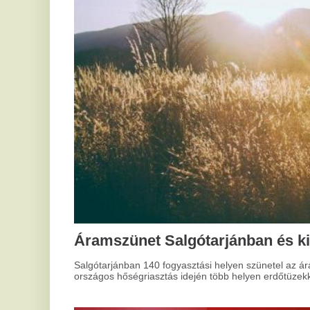
Áramszünet Salgótarjánban és kiterjedt 
Salgótarjánban 140 fogyasztási helyen szünetel az áramszolgáltatá
országos hőségriasztás idején több helyen erdőtüzekkel és vízellá
Ú
mű
A M
Hogyan tisztítsd a kapukat
mel