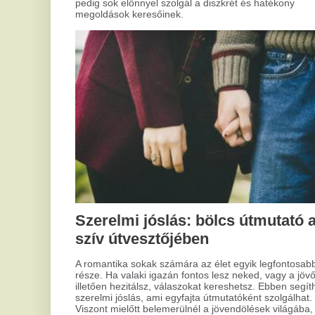
A
st
A s
kih
sze
min
vaj
Hogyan tisztítsd a kapukat
sok
arr
megfelelően?
mél
leh
Mindannyian találkoztunk már azzal a problémával, amikor
szeretett felületeink elvesztették régi fényüket és
tisztaságukat. Ez különösen igaz, amikor modern design
szerint választunk, ami gyakran speciális tisztítást igényel. Az
ilyen felületek gyakran különleges technológiával készülnek,
így karbantartásuk is külön eljárásokat kíván. De hogyan kell
helyesen eljárni?
Mi
á