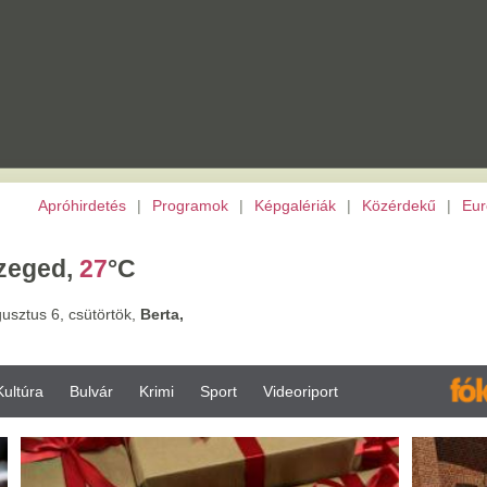
etés
|
Programok
|
Képgalériák
|
Közérdekű
|
Európai Unió
|
TV
|
Archívu
7
°C
törtök,
Berta,
vár
Krimi
Sport
Videoriport