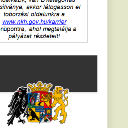
Földrengés rázta
meg
Horvátországot,
Pécsett is érezni
lehetett, anyagi
károk is
keletkeztek
Horvátországban
újabb földrengés volt