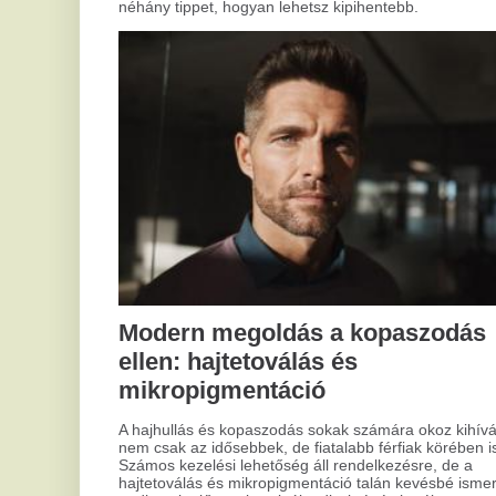
pedig sok előnnyel szolgál a diszkrét és hatékony
megoldások keresőinek.
Mi
h
b
Szerelmi jóslás: bölcs útmutató a
Mik
elő
szív útvesztőjében
köz
fig
A romantika sokak számára az élet egyik legfontosabb
nél
része. Ha valaki igazán fontos lesz neked, vagy a jövőt
ame
illetően hezitálsz, válaszokat kereshetsz. Ebben segíthet a
szerelmi jóslás, ami egyfajta útmutatóként szolgálhat.
Viszont mielőtt belemerülnél a jövendölések világába, fontos
megérteni, miért vonzódsz ehhez, és hogyan használhatod
ezt okosan.