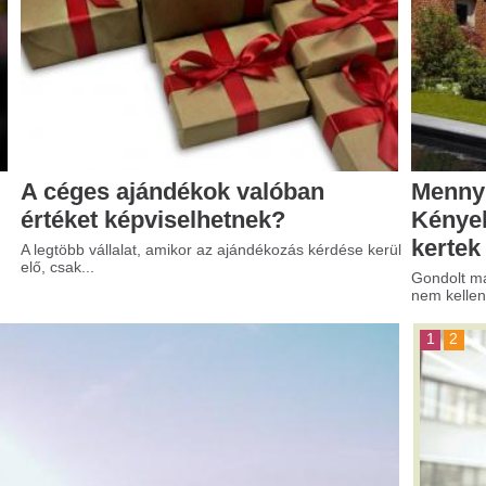
s ajándékok valóban
Mennyibe kerül a műfű?
t képviselhetnek?
Kényelmes megoldás a
kertek számára
állalat, amikor az ajándékozás kérdése kerül
Gondolt már arra, hogy milyen egyszer
nem kellene a...
1
2
Reklámost,
reklámügynökséget