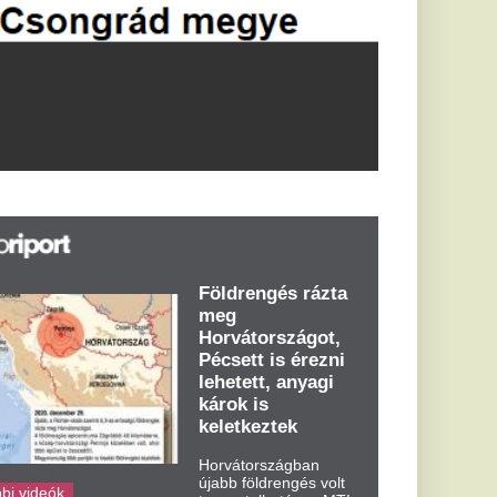
tapasztalható, az MTI
azt írja: ezúttal 6,3-es
erősségű földrengés
rázta meg
Horvátországot
kedden kora...