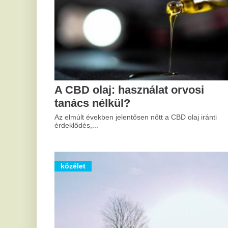
A CBD olaj: használat orvosi
A cége
tanács nélkül?
értéke
Az elmúlt években jelentősen nőtt a CBD olaj iránti
A legtöbb v
érdeklődés,...
elő, csak...
közélet