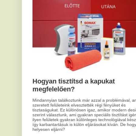
hog
megfelelően?
meg
Mindannyian találkoztunk már azzal a problémával, amikor
szeretett felületeink elvesztették régi fényüket és
tisztaságukat. Ez különösen igaz, amikor modern design
szerint választunk, ami gyakran speciális tisztítást igényel. Az
ilyen felületek gyakran különleges technológiával készülnek,
így karbantartásuk is külön eljárásokat kíván. De hogyan kell
helyesen eljárni?
M
C
h
v
ke
Az 
202
Ala
A csillagjegyed elárulja, miért alszol
szó
rosszul
Mindenkivel megesett már, hogy álmatlanul forgolódott az
ágyban, azon gondolkodva, vajon mi okozhatja az